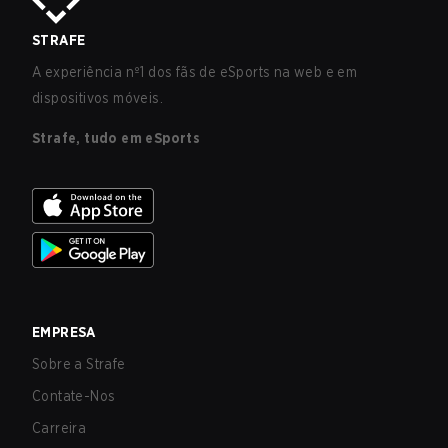
STRAFE
A experiência nº1 dos fãs de eSports na web e em
dispositivos móveis.
Strafe, tudo em eSports
EMPRESA
Sobre a Strafe
Contate-Nos
Carreira