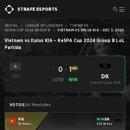
STRAFE ESPORTS
INICIAL
|
LEAGUE OF LEGENDS
|
TORNEIOS
|
KESPA CUP 2024 GROUP B
|
VIETNAM VS DPLUS KIA - DEC 3, 2024
Vietnam
vs
Dplus KIA
–
KeSPA Cup 2024 Group B
LoL
Partida
0
-
1
DK
VIE
LOSE
WIN
-
Classificação #98
VOTOS
241 Previsões
VIE
WIN
DK
19 Votos
222 Votos