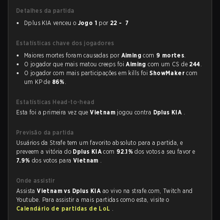
Detalhes da partida
Dplus KIA venceu o
Jogo 1
por
22 - 7
Estatísticas chave dos jogadores
Maiores mortes foram causadas por
Aiming
com
9 mortes
.
O jogador que mais matou creeps foi
Aiming
com um CS de
244
.
O jogador com mais participações em kills foi
ShowMaker
com
um KP de
86%
.
Estatísticas Head-to-head
Esta foi a primeira vez que
Vietnam
jogou contra
Dplus KIA
.
Previsão da partida
Usuários da Strafe tem um favorito absoluto para a partida, e
preveem a vitória do
Dplus KIA
com
92.1%
dos votos a seu favor e
7.9%
dos votos para
Vietnam
.
Onde assistir
Assista
Vietnam vs Dplus KIA
ao vivo na strafe.com, Twitch and
Youtube. Para assistir a mais partidas como esta, visite o
Calendário de partidas de LoL
.