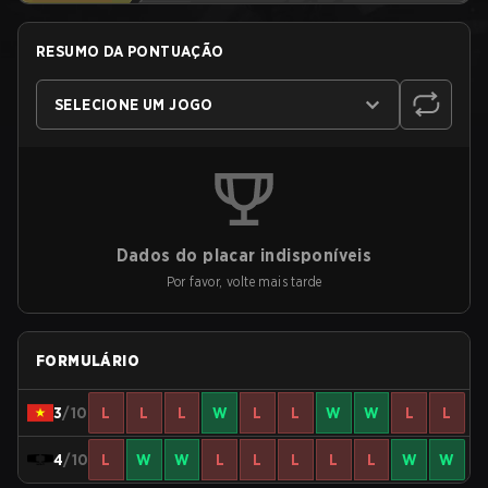
RESUMO DA PONTUAÇÃO
SELECIONE UM JOGO
Dados do placar indisponíveis
Por favor, volte mais tarde
FORMULÁRIO
3
/10
L
L
L
W
L
L
W
W
L
L
4
/10
L
W
W
L
L
L
L
L
W
W