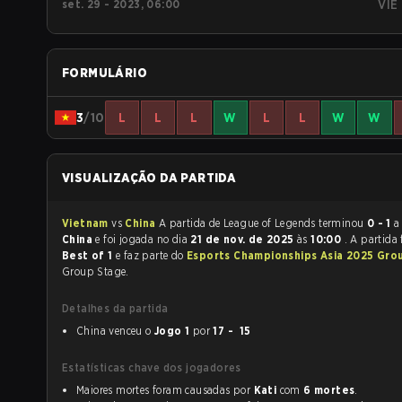
set. 29 - 2023, 06:00
VIE
FORMULÁRIO
3
/10
L
L
L
W
L
L
W
W
VISUALIZAÇÃO DA PARTIDA
Vietnam
vs
China
A partida de League of Legends terminou
0 - 1
a
China
e foi jogada no dia
21 de nov. de 2025
às
10:00
. A partida
Best of 1
e faz parte do
Esports Championships Asia 2025 Gro
Group Stage.
Detalhes da partida
China venceu o
Jogo 1
por
17 - 15
Estatísticas chave dos jogadores
Maiores mortes foram causadas por
Kati
com
6 mortes
.