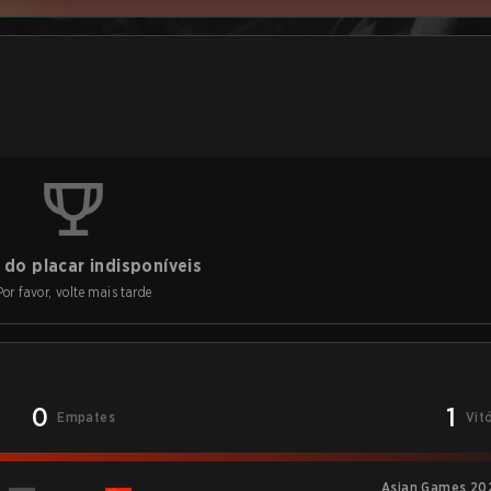
do placar indisponíveis
Por favor, volte mais tarde
0
1
Empates
Vit
Asian Games 202