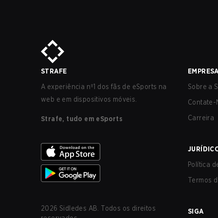
STRAFE
EMPRES
A experiência nº1 dos fãs de eSports na
Sobre a S
web e em dispositivos móveis.
Contate-
Carreira
Strafe, tudo em eSports
JURÍDIC
Política 
Termos d
2026
Sidledes AB. Todos os direitos
SIGA