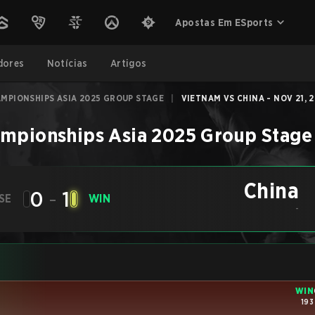
Apostas Em ESports
dores
Notícias
Artigos
MPIONSHIPS ASIA 2025 GROUP STAGE
|
VIETNAM VS CHINA - NOV 21, 
ampionships Asia 2025 Group Stage
China
0
-
1
SE
WIN
-
WIN
193