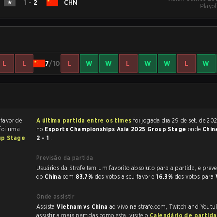
1
-
2
CHN
Playof
L
L
7
/10
L
W
W
L
W
W
L
W
 favor de
A última partida entre os times
foi jogada dia 29 de set. de 2023 às 06:00
 foi uma
no
Esports Championships Asia 2025 Group Stage
onde
Chin
up Stage
2 - 1
.
Previsão da partida
Usuários da Strafe tem um favorito absoluto para a partida, e preveem a vitória
do
China
com
83.7%
dos votos a seu favor e
16.3%
dos votos para
Onde assistir
Assista
Vietnam vs China
ao vivo na strafe.com, Twitch and Youtu
assistir a mais partidas como esta, visite o
Calendário de partid