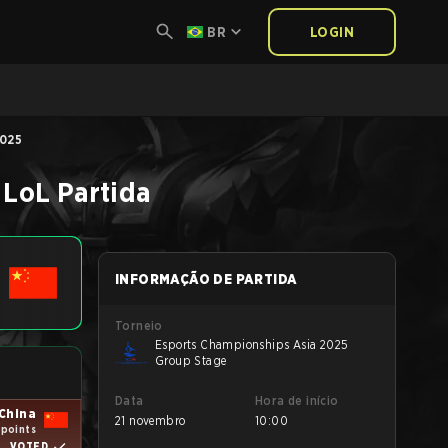
BR
LOGIN
2025
LoL
Partida
INFORMAÇÃO DE PARTIDA
Torneio
Esports Championships Asia 2025
Group Stage
Data
Hora de início
China
21 novembro
10:00
 points
VOTED