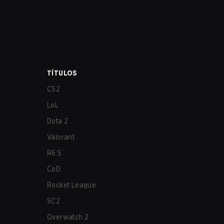
TÍTULOS
CS2
LoL
Dota 2
Valorant
R6:S
CoD
Rocket League
SC2
Overwatch 2