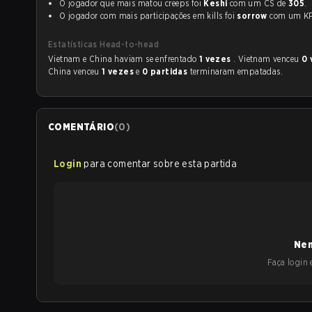
O jogador que mais matou creeps foi
Keshi
com um CS de
305
.
O jogador com mais participações em kills foi
sorrow
com um 
Estatísticas Head-to-head
Vietnam e China haviam se enfrentado
1 vezes
. Vietnam venceu
0 
China venceu
1 vezes
e
0 partidas
terminaram empatadas.
COMENTÁRIO
(
0
)
Login
para comentar sobre esta partida
Nen
Faça login e