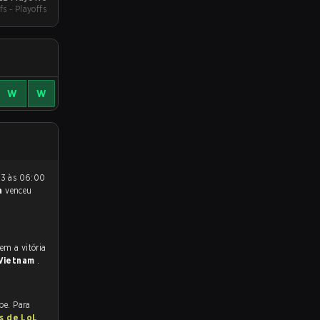
fs - Playoffs
W
W
a
venceu
Vietnam
.
be. Para
as de LoL
.