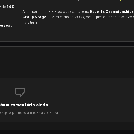
KP de
76%
.
Acompanhe toda a ação que acontece no
Esports Championships
Group Stage
, assim como as VODs, destaques e transmissões ao vivo, tudo
na Strafe.
vezes
,
hum comentário ainda
 seja o primeiro a iniciar a conversa!