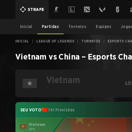
STRAFE
Inicial
Partidas
Torneios
Equipes
Joga
INICIAL
|
LEAGUE OF LEGENDS
|
TORNEIOS
|
ESPORTS CHA
Vietnam
vs
China
–
Esports Ch
Vietnam
LO
-
SEU VOTO
141 Previsões
Vietnam
16%