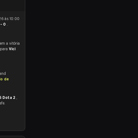
 - 0
.
 para
Vici
 and
io de
6 Dota 2
,
afe.