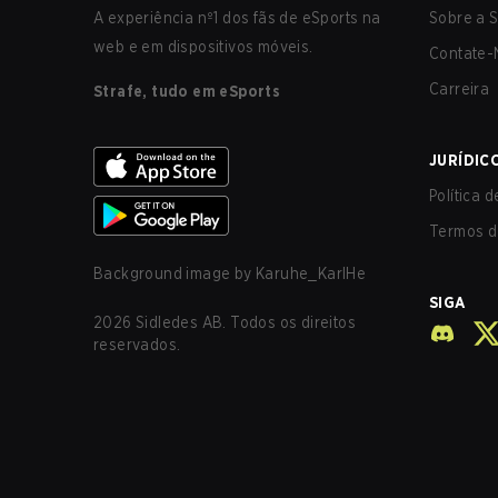
A experiência nº1 dos fãs de eSports na
Sobre a S
web e em dispositivos móveis.
Contate-
Carreira
Strafe, tudo em eSports
JURÍDIC
Política 
Termos d
Background image by
Karuhe_KarlHe
SIGA
2026
Sidledes AB. Todos os direitos
reservados.