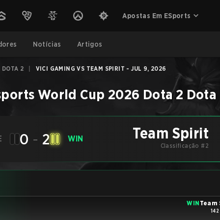
Apostas Em ESports
dores
Notícias
Artigos
 DOTA 2
|
VICI GAMING VS TEAM SPIRIT - JUL 9, 2026
sports World Cup 2026 Dota 2
Dota
Team Spirit
0
-
2
E
WIN
Classificação #2
WIN
Team 
142