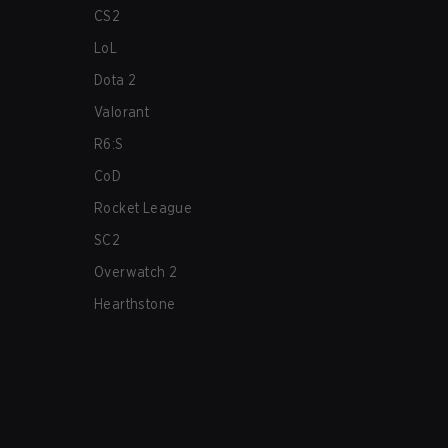
CS2
LoL
Dota 2
Valorant
R6:S
CoD
Rocket League
SC2
Overwatch 2
Hearthstone