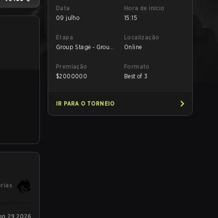
Data
Hora de início
09 julho
15:15
Etapa
Localização
Group Stage - Group
Online
C
Premiação
Formato
$
2000000
Best of 3
IR PARA O TORNEIO
órias
on 29 2026