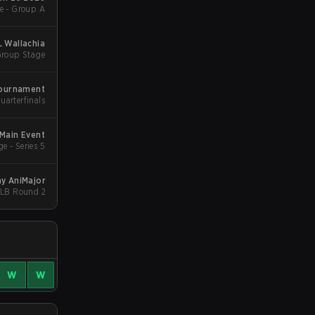
e - Group A
L Wallachia
Group Stage
Tournament
uarterfinals
 Main Event
e - Series 5
y AniMajor
- LB Round 2
W
W