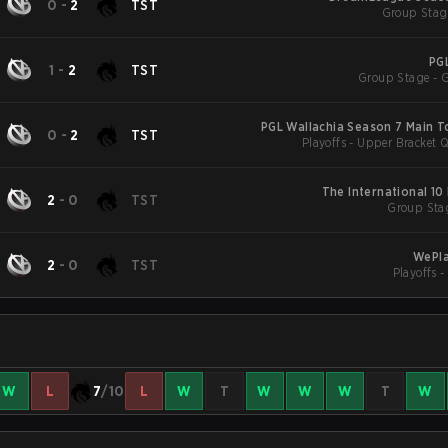
0
-
2
TST
Group Stag
PG
1
-
2
TST
Group Stage - 
PGL Wallachia Season 7 Main 
0
-
2
TST
Playoffs - Upper Bracket Q
The International 10
2
-
0
TST
Group Stag
WePla
2
-
0
TST
Playoffs 
W
L
7
/10
L
W
T
W
W
W
T
W