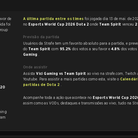
avor de
A última partida entre os times
foi jogada dia 13 de mai. de 2026 às 10:00
ida foi
no
Esports World Cup 2026 Dota 2
onde
Team Spirit
venceu
2
roup
Previsão da partida
Usuários da Strafe tem um favorito absoluto para a partida, e preveem a vitória
do
Team Spirit
com
95.2%
dos votos a seu favor e
4.8%
dos votos
Gaming
.
Onde assistir
Assista
Vici Gaming vs Team Spirit
ao vivo na strafe.com, Twitch
Youtube. Para assistir a mais partidas como esta, visite o
Calendár
partidas de Dota 2
.
m
20
Acompanhe toda a ação que acontece no
Esports World Cup 202
assim como as VODs, destaques e transmissões ao vivo, tudo na Str
ming
ram