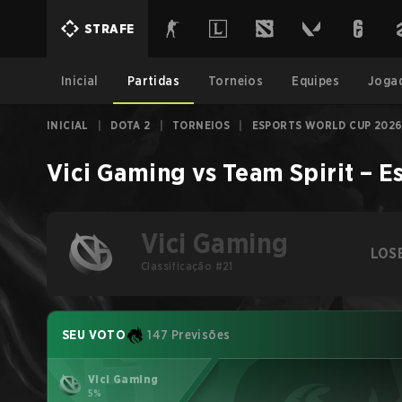
STRAFE
Inicial
Partidas
Torneios
Equipes
Joga
INICIAL
|
DOTA 2
|
TORNEIOS
|
ESPORTS WORLD CUP 2026
Vici Gaming
vs
Team Spirit
–
E
Vici Gaming
LOS
Classificação #21
SEU VOTO
147 Previsões
Vici Gaming
5%