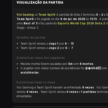
VISUALIZAÇÃO DA PARTIDA
Vici Gaming
vs
Team Spirit
A partida de Dota 2 terminou
0 - 2
a f
Team Spirit
e foi jogada no dia
9 de jul. de 2026
às
15:15
. A part
uma
Best of 3
e faz parte do
Esports World Cup 2026 Dota 2
G
Stage - Group C.
Detalhes da partida
Team Spirit venceu o
Jogo 1
por
6 - 15
Team Spirit venceu o
Jogo 2
por
6 - 7
Estatísticas chave dos jogadores
Maiores mortes foram causadas por
Xm
com
8 mortes
.
O jogador com maior número de assistências foi
@�Q%&
co
assistências
.
Estatísticas Head-to-head
Vici Gaming e Team Spirit haviam se enfrentado
9 vezes
. Vici Ga
venceu
4 vezes
, Team Spirit venceu
4 vezes
e
1 partidas
termina
empatadas.