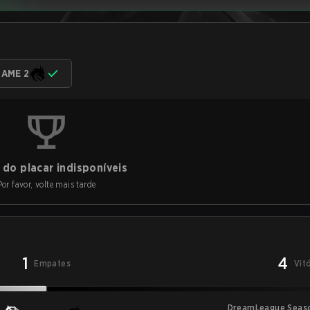
AME 2
do placar indisponíveis
Por favor, volte mais tarde
1
4
Empates
Vit
DreamLeague Seas