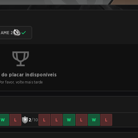
AME 2
do placar indisponíveis
Por favor, volte mais tarde
W
L
2
/10
L
L
W
L
W
L