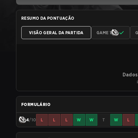
RESUMO DA PONTUAÇÃO
VISÃO GERAL DA PARTIDA
GAME 1
G
Dados 
FORMULÁRIO
4
/10
L
L
L
W
W
T
W
L