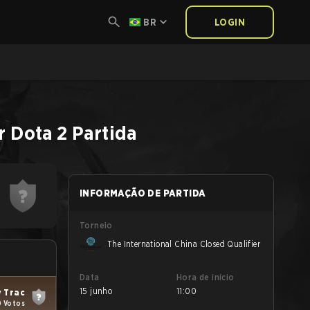
BR
LOGIN
r
Dota 2
Partida
INFORMAÇÃO DE PARTIDA
Torneio
The International China Closed Qualifier
Data
Hora de início
15 junho
11:00
 Trac
0 Votos