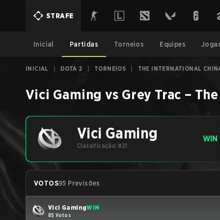
STRAFE
Inicial
Partidas
Torneios
Equipes
Joga
INICIAL
|
DOTA 2
|
TORNEIOS
|
THE INTERNATIONAL CHIN
Vici Gaming
vs
Grey Trac
–
The 
Vici Gaming
WIN
Classificação #21
VOTOS
95 Previsões
Vici Gaming
WIN
85 Votos