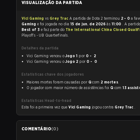
VISUALIZAÇÃO DA PARTIDA
Vici Gaming
vs
Grey Trac
A partida de Dota 2 terminou
2 - 0
a fav
Gaming
e foi jogada no dia
15 de jun. de 2026
às
11:00
. A partid
Best of 3
e faz parte do
The International China Closed Qualif
Playoffs - UB Quarterfinals.
Detalhes da partida
Vici Gaming venceu o
Jogo 1
por
0 - 2
Vici Gaming venceu o
Jogo 2
por
0 - 0
Estatísticas chave dos jogadores
Maiores mortes foram causadas por
Q
com
2 mortes
.
O jogador com maior número de assistências foi
Q
com
13 assist
Estatísticas Head-to-head
Esta foi a primeira vez que
Vici Gaming
jogou contra
Grey Trac
.
COMENTÁRIO
(
0
)