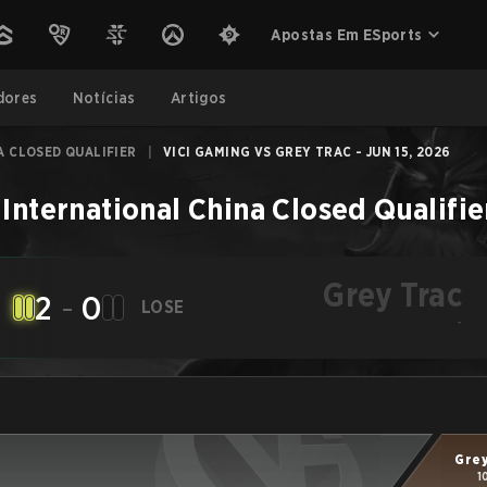
Apostas Em ESports
dores
Notícias
Artigos
A CLOSED QUALIFIER
|
VICI GAMING VS GREY TRAC - JUN 15, 2026
International China Closed Qualifie
Grey Trac
2
-
0
LOSE
-
Grey
1