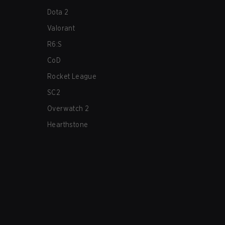
Dota 2
Valorant
R6:S
CoD
Rocket League
SC2
Overwatch 2
Hearthstone