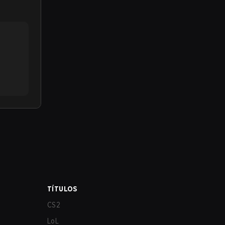
TÍTULOS
CS2
LoL