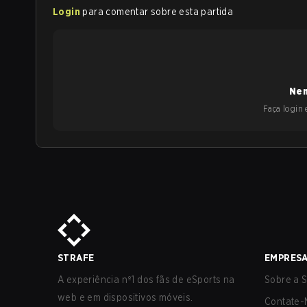
Login
para comentar sobre esta partida
Nen
Faça login e
STRAFE
EMPRES
A experiência nº1 dos fãs de eSports na
Sobre a S
web e em dispositivos móveis.
Contate-