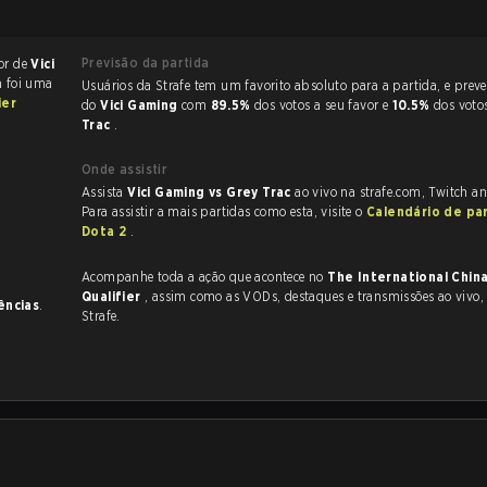
Previsão da partida
or de
Vici
a foi uma
Usuários da Strafe tem um favorito absoluto para a partida, e preveem a vitória
ier
do
Vici Gaming
com
89.5%
dos votos a seu favor e
10.5%
dos voto
Trac
.
Onde assistir
Assista
Vici Gaming vs Grey Trac
ao vivo na strafe.com, Twitch a
Para assistir a mais partidas como esta, visite o
Calendário de pa
Dota 2
.
Acompanhe toda a ação que acontece no
The International Chin
Qualifier
, assim como as VODs, destaques e transmissões ao vivo, tudo na
ências
.
Strafe.