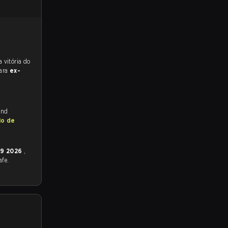
 para a partida, e preveem a vitória do
para
ex-
and
io de
29 2026
,
afe.