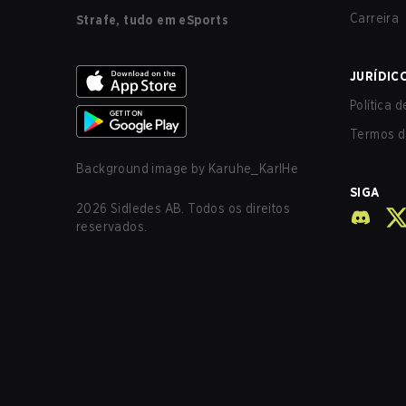
Carreira
Strafe, tudo em eSports
JURÍDIC
Política 
Termos d
Background image by
Karuhe_KarlHe
SIGA
2026
Sidledes AB. Todos os direitos
reservados.