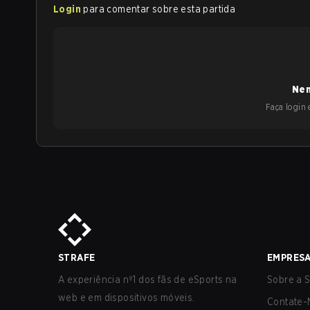
Login
para comentar sobre esta partida
Nen
Faça login e
STRAFE
EMPRES
A experiência nº1 dos fãs de eSports na
Sobre a S
web e em dispositivos móveis.
Contate-