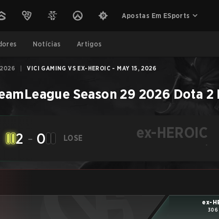
Apostas Em ESports
dores
Notícias
Artigos
 2026
|
VICI GAMING VS EX-HEROIC - MAY 15, 2026
eamLeague Season 29 2026
Dota 2
ex-HEROIC
2
-
0
LOSE
-
ex-H
306