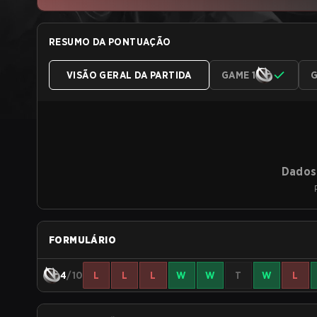
RESUMO DA PONTUAÇÃO
VISÃO GERAL DA PARTIDA
GAME 1
G
Dados 
FORMULÁRIO
4
/10
L
L
L
W
W
T
W
L