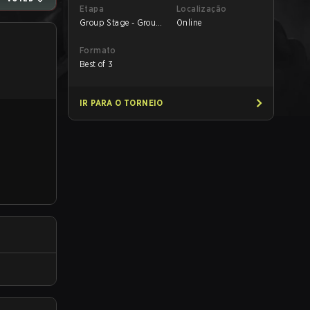
Etapa
Localização
Group Stage - Group
Online
A
Formato
Best of 3
IR PARA O TORNEIO