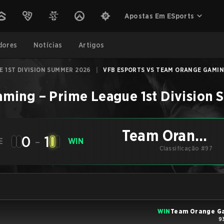
Apostas Em ESports
dores
Notícias
Artigos
E 1ST DIVISION SUMMER 2026
|
VFB ESPORTS VS TEAM ORANGE GAMING
aming
–
Prime League 1st Division
Team Orange
0
-
1
E
WIN
Gaming
Classificação #97
WIN
Team Orange G
9