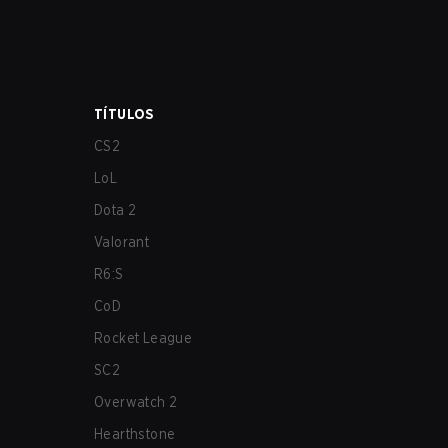
TÍTULOS
CS2
LoL
Dota 2
Valorant
R6:S
CoD
Rocket League
SC2
Overwatch 2
Hearthstone