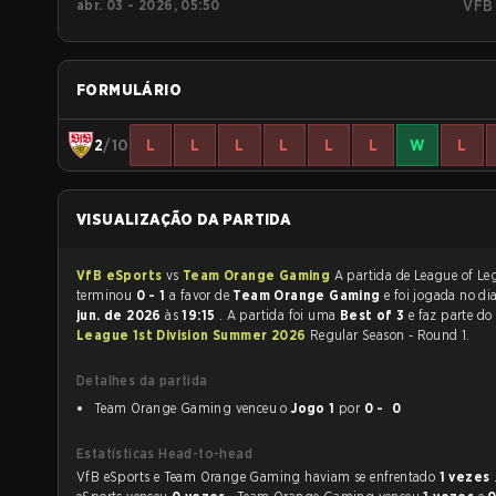
abr. 03 - 2026, 05:50
VFB
FORMULÁRIO
2
/10
L
L
L
L
L
L
W
L
VISUALIZAÇÃO DA PARTIDA
VfB eSports
vs
Team Orange Gaming
A partida de League of Legends
terminou
0 - 1
a favor de
Team Orange Gaming
e foi jogada no d
jun. de 2026
às
19:15
. A partida foi uma
Best of 3
e faz parte do
League 1st Division Summer 2026
Regular Season - Round 1.
Detalhes da partida
Team Orange Gaming venceu o
Jogo 1
por
0 - 0
Estatísticas Head-to-head
VfB eSports e Team Orange Gaming haviam se enfrentado
1 vezes