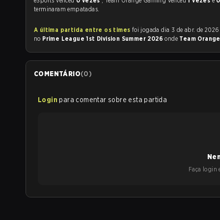
eSports venceu
0 vezes
, Team Orange Gaming venceu
1 vezes
e
0
terminaram empatadas.
A última partida entre os times
foi jogada dia 3 de abr. de 2026 às 17:50
no
Prime League 1st Division Summer 2026
onde
Team Orange
COMENTÁRIO
(
0
)
Login
para comentar sobre esta partida
Nen
Faça login e