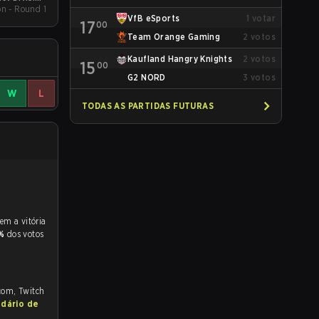
on - Round 1
pring 2026
VfB eSports
1
votar
17
00
Team Orange Gaming
2
votos
Kaufland Hangry Knights
2
votos
15
00
G2 NORD
3
votos
W
L
TODAS AS PARTIDAS FUTURAS
1%
dos votos
.com, Twitch
ndário de