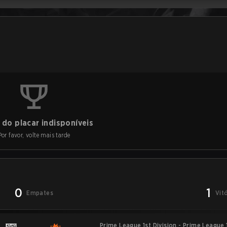
do placar indisponíveis
Por favor, volte mais tarde
0
1
Empates
Vit
Prime League 1st Division - Prime League 1