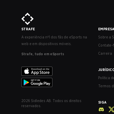
STRAFE
EMPRES
A experiência nº1 dos fãs de eSports na
Sobre a S
web e em dispositivos móveis.
Contate-
Carreira
Strafe, tudo em eSports
JURÍDIC
Política 
Termos d
2026
Sidledes AB. Todos os direitos
SIGA
reservados.