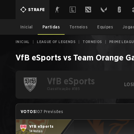
STRAFE
Inicial
Partidas
Torneios
Equipes
Joga
INICIAL
|
LEAGUE OF LEGENDS
|
TORNEIOS
|
PRIME LEAGU
VfB eSports
vs
Team Orange G
VfB eSports
LOS
Classificação #185
VOTOS
107 Previsões
VfB eSports
14 Votos