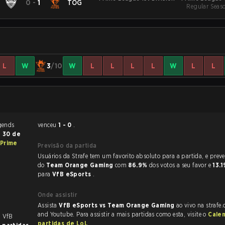
0
-
1
TOG
Regular Seas
S
L
W
3
/10
W
L
L
L
L
W
L
L
venceu
1 - 0
.
ia
30 de
Prime
Previsão da partida
Usuários da Strafe tem um favorito absoluto para a partida, e preveem a vitória
do
Team Orange Gaming
com
86.9%
dos votos a seu favor e
13.
para
VfB eSports
.
Onde assistir
Assista
VfB eSports vs Team Orange Gaming
ao vivo na strafe
and Youtube. Para assistir a mais partidas como esta, visite o
Cale
. VfB
partidas de LoL
.