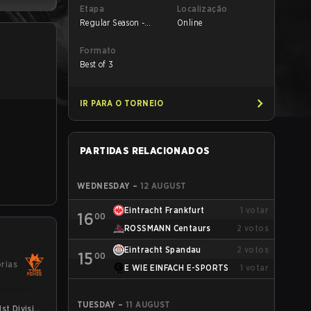
Etapa
Localização
Regular Season -
Online
Round 1
Formato
Best of 3
IR PARA O TORNEIO
PARTIDAS RELACIONADOS
WEDNESDAY
–
12 AUGUST
Eintracht Frankfurt
1
votar
16
00
ROSSMANN Centaurs
2
votos
Eintracht Spandau
2
votos
15
00
órias
E WIE EINFACH E-SPORTS
1
votar
TUESDAY
–
11 AUGUST
st Division