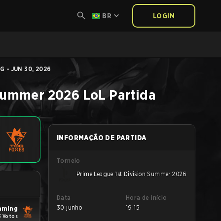
BR
LOGIN
 - JUN 30, 2026
 Summer 2026
LoL
Partida
INFORMAÇÃO DE PARTIDA
Torneio
Prime League 1st Division Summer 2026
Data
Hora de início
30 junho
19:15
aming
3 Votos