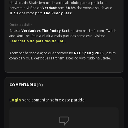
Usuários da Strafe tem um favorito absoluto para a partida, e
preveem a vitória do
Verdant
com
88.8%
dos votos a seu favor e
11.3%
dos votos para
The Ruddy Sack
.
Onde assistir
Assista
Verdant vs The Ruddy Sack
ao vivo na strafe.com, Twitch
and Youtube. Para assistir a mais partidas como esta, visite o
Calendário de partidas de LoL
.
Acompanhe toda a ação que acontece no
NLC Spring 2026
, assim
como as VODs, destaques e transmissões ao vivo, tudo na Strafe.
COMENTÁRIO
(
0
)
Login
para comentar sobre esta partida