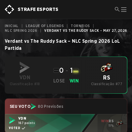
STRAFE ESPORTS
INICIAL
|
LEAGUE OF LEGENDS
|
TORNEIOS
|
NLC SPRING 2026
|
VERDANT VS THE RUDDY SACK - MAY 27, 2026
Verdant
vs
The Ruddy Sack
–
NLC Spring 2026
LoL
Partida
0
-
1
RS
VDN
LOSE
WIN
Classificação #18
Classificação #77
SEU VOTO
80 Previsões
VDN
WIN
RS
167 points
11%
VOTED