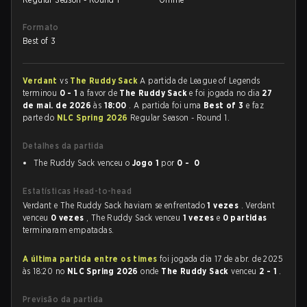
Formato
Best of 3
Verdant
vs
The Ruddy Sack
A partida de League of Legends
terminou
0 - 1
a favor de
The Ruddy Sack
e foi jogada no dia
27
de mai. de 2026
às
18:00
. A partida foi uma
Best of 3
e faz
parte do
NLC Spring 2026
Regular Season - Round 1.
Detalhes da partida
The Ruddy Sack venceu o
Jogo 1
por
0 - 0
Estatísticas Head-to-head
Verdant e The Ruddy Sack haviam se enfrentado
1 vezes
. Verdant
venceu
0 vezes
, The Ruddy Sack venceu
1 vezes
e
0 partidas
terminaram empatadas.
A última partida entre os times
foi jogada dia 17 de abr. de 2025
às 18:20 no
NLC Spring 2026
onde
The Ruddy Sack
venceu
2 - 1
.
Previsão da partida