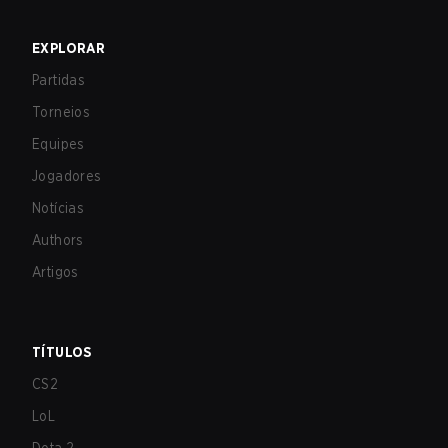
EXPLORAR
Partidas
Torneios
Equipes
Jogadores
Notícias
Authors
Artigos
TÍTULOS
CS2
LoL