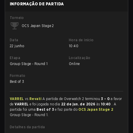
INFORMAÇÃO DE PARTIDA
Torneio
OCS Japan Stage 2
Data
Hora de início
22 junho
10:40
Etapa
Localização
Group Stage - Round 1
Online
Formato
Best of 3
VARREL
vs
Revati
A partida de Overwatch 2 terminou
3 - 0
a favor
de
VARREL
e foi jogada no dia
22 de jun. de 2026
às
10:40
. A
partida foi uma
Best of 3
e faz parte do
OCS Japan Stage 2
Group Stage - Round 1.
Detalhes da partida