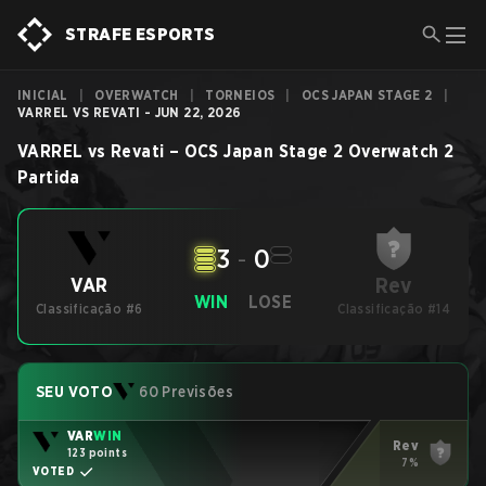
STRAFE ESPORTS
INICIAL
|
OVERWATCH
|
TORNEIOS
|
OCS JAPAN STAGE 2
|
VARREL VS REVATI - JUN 22, 2026
VARREL
vs
Revati
–
OCS Japan Stage 2
Overwatch 2
Partida
3
-
0
Rev
VAR
WIN
LOSE
Classificação #6
Classificação #14
SEU VOTO
60 Previsões
VAR
WIN
Rev
123 points
7%
VOTED