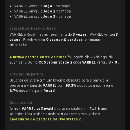
VARREL venceu o
Jogo 1
no mapa
VARREL venceu o
Jogo 2
no mapa
VARREL venceu o
Jogo 3
no mapa
Estatísticas Head-to-head
VARREL e Revati haviam se enfrentado
3 vezes
. VARREL venceu
3
vezes
, Revati venceu
0 vezes
e
0 partidas
terminaram
empatadas.
A última partida entre os times
foi jogada dia 26 de ago. de
2024 às 13:00 no
OCS Japan Stage 2
onde
VARREL
venceu
3 - 0
.
Previsão da partida
Usuários da Strafe tem um favorito absoluto para a partida, e
preveem a vitória do
VARREL
com
93.3%
dos votos a seu favor e
6.7%
dos votos para
Revati
.
Onde assistir
Assista
VARREL vs Revati
ao vivo na strafe.com, Twitch and
Youtube. Para assistir a mais partidas como esta, visite o
Calendário de partidas de Overwatch 2
.