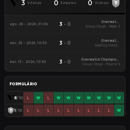
3
0
0
Vitórias
Empates
Vitórias
Overwatch
3
-
0
ago. 26 - 2024, 01:00
Group Stage - Week 3
Champions Series
2024 - Stage 2 Japan
Overwatch
3
-
0
mar. 25 - 2024, 10:30
Champions Series
Seeding Decider
2024 - Stage 1 Japan
Matches - Seeding
Decider Matches
Overwatch Champions
3
-
0
mar. 13 - 2024, 10:30
Group Stage - Round 9
Series 2024 - Stage 1
Japan
FORMULÁRIO
8
/10
L
W
L
W
W
W
W
W
W
W
1
/10
L
L
L
L
L
L
L
L
L
W