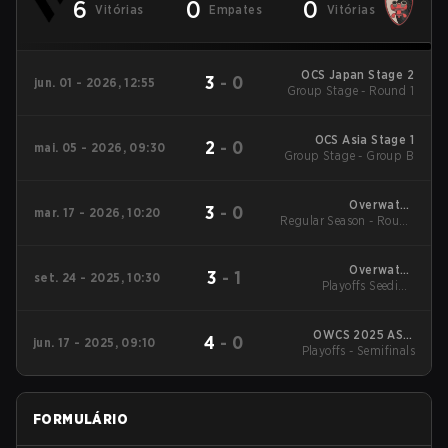
6
0
0
Vitórias
Empates
Vitórias
OCS Japan Stage 2
3
-
0
jun. 01 - 2026, 12:55
Group Stage - Round 1
OCS Asia Stage 1
2
-
0
mai. 05 - 2026, 09:30
Group Stage - Group B
Overwatch
3
-
0
mar. 17 - 2026, 10:20
Regular Season - Round
Champions Series -
Japan Stage 1
1
Overwatch
3
-
1
set. 24 - 2025, 10:30
Champions Series
Playoffs Seeding
2025 - Stage 3 Japan
Decider Matches -
Playoffs Seeding
Decider Matches
OWCS 2025 ASIA
4
-
0
jun. 17 - 2025, 09:10
Playoffs - Semifinals
Stage 2 Japan
FORMULÁRIO