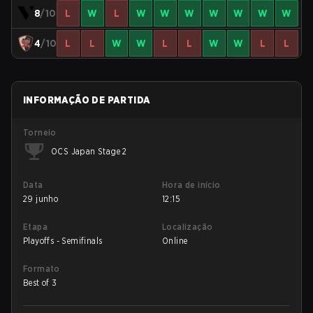
8
/10
L
W
L
W
W
W
W
W
W
W
4
/10
L
L
W
W
L
L
W
W
L
L
INFORMAÇÃO DE PARTIDA
Torneio
OCS Japan Stage 2
Data
Hora de início
29 junho
12:15
Etapa
Localização
Playoffs - Semifinals
Online
Formato
Best of 3