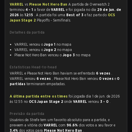
VARREL
vs
Please Not Hero Ban
A partida de Overwatch 2
terminou
4 - 1
a favor de
VARREL
e foi jogada no dia
29 de jun. de
2026
às
12:15
. A partida foi uma
Best of 3
e faz parte do
OCS
Japan Stage 2
Playoffs - Semifinals.
Detalhes da partida
VARREL venceu o
Jogo 1
no mapa
VARREL venceu o
Jogo 2
no mapa
Please Not Hero Ban venceu o
Jogo 3
no mapa
Estatísticas Head-to-head
VARREL e Please Not Hero Ban haviam se enfrentado
6 vezes
.
VARREL venceu
6 vezes
, Please Not Hero Ban venceu
0 vezes
e
0
partidas
terminaram empatadas.
A última partida entre os times
foi jogada dia 1 de jun. de 2026
às 12:55 no
OCS Japan Stage 2
onde
VARREL
venceu
3 - 0
.
Previsão da partida
Usuários da Strafe tem um favorito absoluto para a partida, e
preveem a vitória do
VARREL
com
96.6%
dos votos a seu favor e
3.4%
dos votos para
Please Not Hero Ban
.