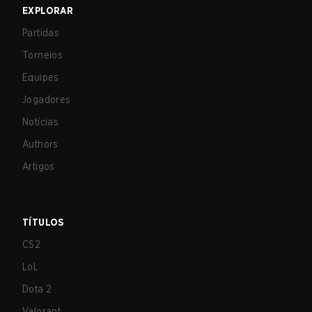
EXPLORAR
Partidas
Torneios
Equipes
Jogadores
Notícias
Authors
Artigos
TÍTULOS
CS2
LoL
Dota 2
Valorant