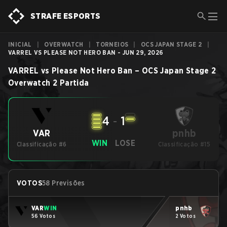
STRAFE ESPORTS
INICIAL
|
OVERWATCH
|
TORNEIOS
|
OCS JAPAN STAGE 2
|
VARREL VS PLEASE NOT HERO BAN - JUN 29, 2026
VARREL
vs
Please Not Hero Ban
–
OCS Japan Stage 2
Overwatch 2
Partida
4
-
1
pnhb
VAR
WIN
LOSE
Classificação #6
Classificação #15
VOTOS
58 Previsões
VAR
WIN
pnhb
56 Votos
2 Votos