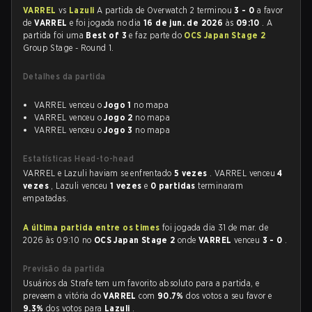
VARREL
vs
Lazuli
A partida de Overwatch 2 terminou
3 - 0
a favor
de
VARREL
e foi jogada no dia
16 de jun. de 2026
às
09:10
. A
partida foi uma
Best of 3
e faz parte do
OCS Japan Stage 2
Group Stage - Round 1.
Detalhes da partida
VARREL venceu o
Jogo 1
no mapa
VARREL venceu o
Jogo 2
no mapa
VARREL venceu o
Jogo 3
no mapa
Estatísticas Head-to-head
VARREL e Lazuli haviam se enfrentado
5 vezes
. VARREL venceu
4
vezes
, Lazuli venceu
1 vezes
e
0 partidas
terminaram
empatadas.
A última partida entre os times
foi jogada dia 31 de mar. de
2026 às 09:10 no
OCS Japan Stage 2
onde
VARREL
venceu
3 - 0
.
Previsão da partida
Usuários da Strafe tem um favorito absoluto para a partida, e
preveem a vitória do
VARREL
com
90.7%
dos votos a seu favor e
9.3%
dos votos para
Lazuli
.