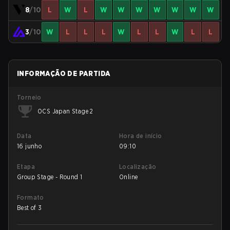
8
/10
L
W
L
W
W
W
W
W
W
W
3
/10
W
L
L
L
W
L
L
W
L
L
INFORMAÇÃO DE PARTIDA
Torneio
OCS Japan Stage 2
Data
Hora de início
16 junho
09:10
Etapa
Localização
Group Stage - Round 1
Online
Formato
Best of 3