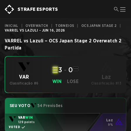
STRAFE ESPORTS
INICIAL
|
OVERWATCH
|
TORNEIOS
|
OCS JAPAN STAGE 2
|
VARREL VS LAZULI - JUN 16, 2026
VARREL
vs
Lazuli
–
OCS Japan Stage 2
Overwatch 2
Partida
3
-
0
Laz
VAR
WIN
LOSE
Classificação #6
Classificação #13
SEU VOTO
54 Previsões
VAR
WIN
Laz
129 points
9%
VOTED