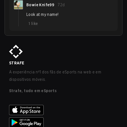
Bowie Knife99
72d
Look at my name!
1
like
STRAFE
A experiência nº1 dos fãs de eSports na web e em
dispositivos móveis.
Strafe, tudo em eSports