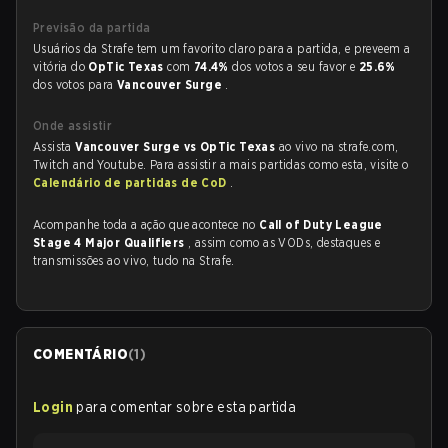
Previsão da partida
Usuários da Strafe tem um favorito claro para a partida, e preveem a
vitória do
OpTic Texas
com
74.4%
dos votos a seu favor e
25.6%
dos votos para
Vancouver Surge
.
Onde assistir
Assista
Vancouver Surge vs OpTic Texas
ao vivo na strafe.com,
Twitch and Youtube. Para assistir a mais partidas como esta, visite o
Calendário de partidas de CoD
.
Acompanhe toda a ação que acontece no
Call of Duty League
Stage 4 Major Qualifiers
, assim como as VODs, destaques e
transmissões ao vivo, tudo na Strafe.
COMENTÁRIO
(
1
)
Login
para comentar sobre esta partida