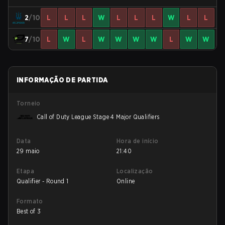
2
/10
L
L
L
W
L
L
L
W
L
L
7
/10
L
W
L
W
W
W
W
L
W
W
INFORMAÇÃO DE PARTIDA
Torneio
Call of Duty League Stage 4 Major Qualifiers
Data
Hora de início
29 maio
21:40
Etapa
Localização
Qualifier - Round 1
Online
Formato
Best of 3