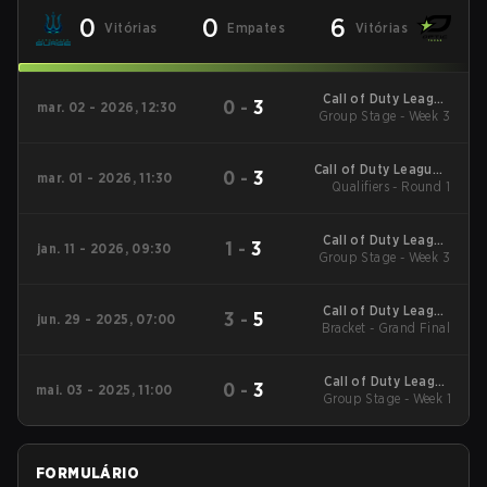
0
0
6
Vitórias
Empates
Vitórias
Call of Duty League
0
-
3
mar. 02 - 2026, 12:30
2026 Regular Season
Group Stage - Week 3
Stage 2 Qualifiers
Call of Duty League -
0
-
3
mar. 01 - 2026, 11:30
Call of Duty League
Qualifiers - Round 1
Stage 2 Major
Qualifiers
Call of Duty League
1
-
3
jan. 11 - 2026, 09:30
2026 Regular Season
Group Stage - Week 3
Stage 1 Qualifiers
Call of Duty League
3
-
5
jun. 29 - 2025, 07:00
Bracket - Grand Final
2025 CDL
Championship
Call of Duty League
0
-
3
mai. 03 - 2025, 11:00
2025 Regular Season
Group Stage - Week 1
Stage 4 Qualifiers
FORMULÁRIO