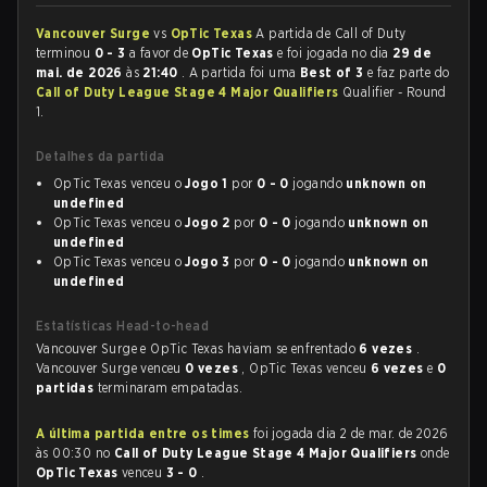
Vancouver Surge
vs
OpTic Texas
A partida de Call of Duty
terminou
0 - 3
a favor de
OpTic Texas
e foi jogada no dia
29 de
mai. de 2026
às
21:40
. A partida foi uma
Best of 3
e faz parte do
Call of Duty League Stage 4 Major Qualifiers
Qualifier - Round
1.
Detalhes da partida
OpTic Texas venceu o
Jogo 1
por
0 - 0
jogando
unknown on
undefined
OpTic Texas venceu o
Jogo 2
por
0 - 0
jogando
unknown on
undefined
OpTic Texas venceu o
Jogo 3
por
0 - 0
jogando
unknown on
undefined
Estatísticas Head-to-head
Vancouver Surge e OpTic Texas haviam se enfrentado
6 vezes
.
Vancouver Surge venceu
0 vezes
, OpTic Texas venceu
6 vezes
e
0
partidas
terminaram empatadas.
A última partida entre os times
foi jogada dia 2 de mar. de 2026
às 00:30 no
Call of Duty League Stage 4 Major Qualifiers
onde
OpTic Texas
venceu
3 - 0
.