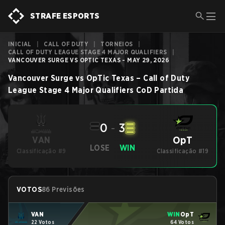
STRAFE ESPORTS
INICIAL
|
CALL OF DUTY
|
TORNEIOS
|
CALL OF DUTY LEAGUE STAGE 4 MAJOR QUALIFIERS
|
VANCOUVER SURGE VS OPTIC TEXAS - MAY 29, 2026
Vancouver Surge
vs
OpTic Texas
–
Call of Duty
League Stage 4 Major Qualifiers
CoD
Partida
0
-
3
OpT
VAN
LOSE
WIN
Classificação #9
Classificação #19
VOTOS
86 Previsões
VAN
WIN
OpT
22 Votos
64 Votos