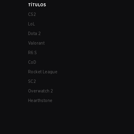
TÍTULOS
CS2
LoL
Dota 2
Valorant
R6:S
CoD
Rocket League
SC2
Overwatch 2
Hearthstone