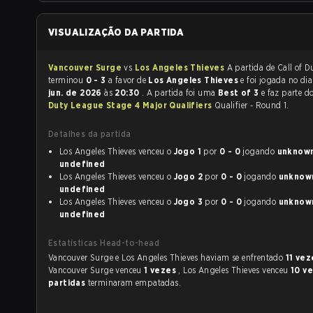
VISUALIZAÇÃO DA PARTIDA
Vancouver Surge
vs
Los Angeles Thieves
A partida de Call of Duty
terminou
0 - 3
a favor de
Los Angeles Thieves
e foi jogada no di
jun. de 2026
às
20:30
. A partida foi uma
Best of 3
e faz parte d
Duty League Stage 4 Major Qualifiers
Qualifier - Round 1.
Detalhes da partida
Los Angeles Thieves venceu o
Jogo 1
por
0 - 0
jogando
unknown 
undefined
Los Angeles Thieves venceu o
Jogo 2
por
0 - 0
jogando
unknown 
undefined
Los Angeles Thieves venceu o
Jogo 3
por
0 - 0
jogando
unknown 
undefined
Estatísticas Head-to-head
Vancouver Surge e Los Angeles Thieves haviam se enfrentado
11 ve
Vancouver Surge venceu
1 vezes
, Los Angeles Thieves venceu
10 v
partidas
terminaram empatadas.