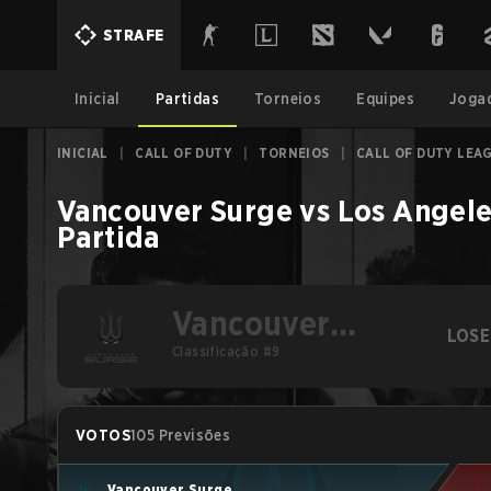
STRAFE
Inicial
Partidas
Torneios
Equipes
Joga
INICIAL
|
CALL OF DUTY
|
TORNEIOS
|
CALL OF DUTY LEAG
Vancouver Surge
vs
Los Angele
Partida
Vancouver
LOSE
Surge
Classificação #9
VOTOS
105 Previsões
Vancouver Surge