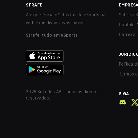
STRAFE
EMPRES
A experiência nº1 dos fãs de eSports na
Sobre a S
web e em dispositivos móveis.
Contate-
Carreira
Strafe, tudo em eSports
JURÍDIC
Política 
Termos d
2026
Sidledes AB. Todos os direitos
SIGA
reservados.