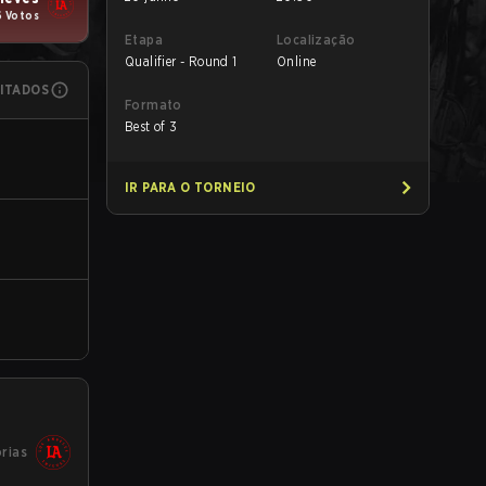
 Votos
Etapa
Localização
Qualifier - Round 1
Online
MITADOS
Formato
Best of 3
IR PARA O TORNEIO
órias