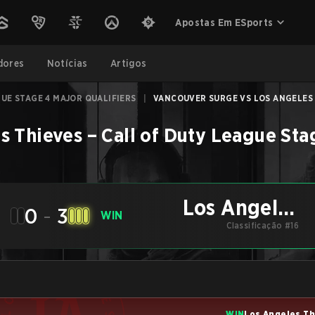
Apostas Em ESports
dores
Notícias
Artigos
UE STAGE 4 MAJOR QUALIFIERS
|
VANCOUVER SURGE VS LOS ANGELES T
s Thieves
–
Call of Duty League Sta
Los Angeles
0
-
3
WIN
Thieves
Classificação #16
WIN
Los Angeles T