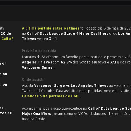
A última partida entre os times
foi jogada dia 3 de mai. de 2026 às 19:00
a
20 de
no
Call of Duty League Stage 4 Major Qualifiers
onde
Los An
o
Call of
Thieves
venceu
3 - 1
.
Previsão da partida
Usuários da Strafe tem um favorito para a partida, e 
Angeles Thieves
com
62.9%
dos votos a seu favor e
37.1%
dos vo
on
Vancouver Surge
.
on
Onde assistir
on
Assista
Vancouver Surge vs Los Angeles Thieves
ao vivo na st
Twitch and Youtube. Para assistir a mais partidas como esta, visite 
Calendário de partidas de CoD
.
zes
.
Acompanhe toda a ação que acontece no
Call of Duty League St
ezes
e
0
Major Qualifiers
, assim como as VODs, destaques e transmissões ao vivo,
tudo na Strafe.