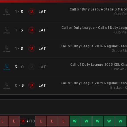
Call of Duty League Stage 3 Major
1
-
3
LAT
Qualifie
Call of Duty League - Call of Duty Lea
1
-
3
LAT
Qualifie
Major
Call of Duty League 2026 Regular Sea
1
-
3
LAT
Group Sta
Call of Duty League 2025 CDL Ch
3
-
0
LAT
B
Call of Duty League 2025 Regular Sea
0
-
3
LAT
Bracket - 
L
L
7
/10
L
L
L
W
W
W
W
W