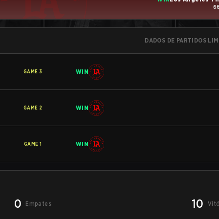
66
DADOS DE PARTIDOS LI
WIN
GAME
3
WIN
GAME
2
WIN
GAME
1
0
10
Empates
Vit