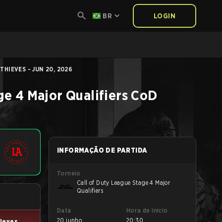
BR
LOGIN
HIEVES - JUN 20, 2026
ge 4 Major Qualifiers
CoD
INFORMAÇÃO DE PARTIDA
Torneio
Call of Duty League Stage 4 Major
Qualifiers
Data
Hora de início
20 junho
20:30
hieves