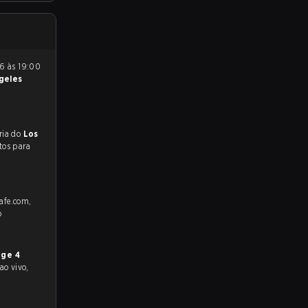
geles
preveem a vitória do
Los
tos para
rafe.com,
o
age 4