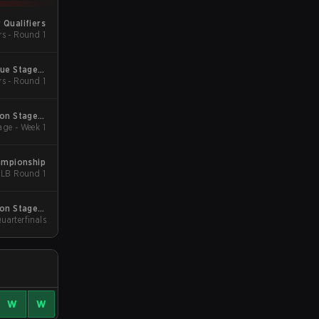
 Qualifiers
rs - Round 1
gue Stage 2
rs - Round 1
 Qualifiers
son Stage 2
ge - Week 1
Qualifiers
ampionship
racket - LB Round 1
son Stage 4
Quarterfinals
Major
W
W