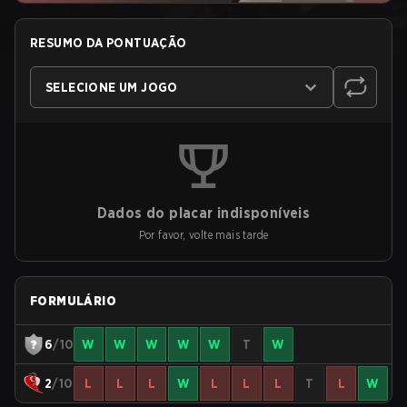
RESUMO DA PONTUAÇÃO
SELECIONE UM JOGO
Dados do placar indisponíveis
Por favor, volte mais tarde
FORMULÁRIO
6
/10
W
W
W
W
W
T
W
2
/10
L
L
L
W
L
L
L
T
L
W