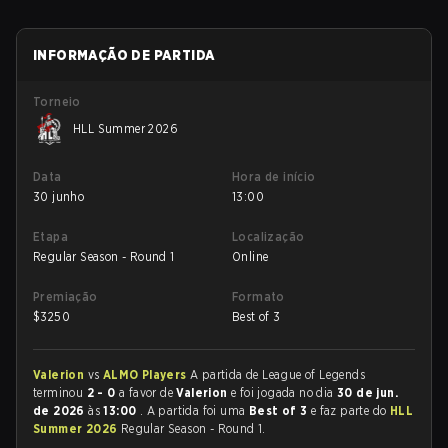
INFORMAÇÃO DE PARTIDA
Torneio
HLL Summer 2026
Data
Hora de início
30 junho
13:00
Etapa
Localização
Regular Season - Round 1
Online
Premiação
Formato
$
3250
Best of 3
Valerion
vs
ALMO Players
A partida de League of Legends
terminou
2 - 0
a favor de
Valerion
e foi jogada no dia
30 de jun.
de 2026
às
13:00
. A partida foi uma
Best of 3
e faz parte do
HLL
Summer 2026
Regular Season - Round 1.