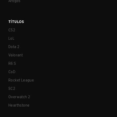
Artigos
TÍTULOS
CS2
LoL
Dota 2
Valorant
R6:S
CoD
Rocket League
SC2
Overwatch 2
Hearthstone