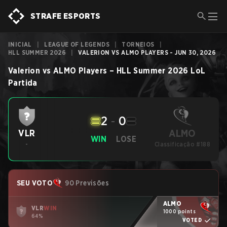
STRAFE ESPORTS
INICIAL
|
LEAGUE OF LEGENDS
|
TORNEIOS
|
HLL SUMMER 2026
|
VALERION VS ALMO PLAYERS - JUN 30, 2026
Valerion
vs
ALMO Players
–
HLL Summer 2026
LoL
Partida
2
-
0
ALMO
VLR
WIN
LOSE
-
Classificação #188
SEU VOTO
90 Previsões
ALMO
VLR
WIN
1000 points
64%
VOTED