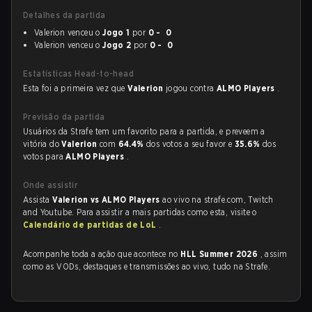
Detalhes da partida
Valerion venceu o
Jogo 1
por
0 - 0
Valerion venceu o
Jogo 2
por
0 - 0
Estatísticas Head-to-head
Esta foi a primeira vez que
Valerion
jogou contra
ALMO Players
.
Previsão da partida
Usuários da Strafe tem um favorito para a partida, e preveem a
vitória do
Valerion
com
64.4%
dos votos a seu favor e
35.6%
dos
votos para
ALMO Players
.
Onde assistir
Assista
Valerion vs ALMO Players
ao vivo na strafe.com, Twitch
and Youtube. Para assistir a mais partidas como esta, visite o
Calendário de partidas de LoL
.
Acompanhe toda a ação que acontece no
HLL Summer 2026
, assim
como as VODs, destaques e transmissões ao vivo, tudo na Strafe.