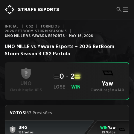
STRAFE ESPORTS
INICIAL
|
CS2
|
TORNEIOS
|
2026 BETBOOM STORM SEASON 3
|
UNO MILLE VS YAWARA ESPORTS - MAY 16, 2026
UNO MILLE
vs
Yawara Esports
–
2026 BetBoom
Storm Season 3
CS2
Partida
0
-
2
Yaw
UNO
LOSE
WIN
Classificação #115
Classificação #140
VOTOS
167 Previsões
UNO
WIN
Yaw
138 Votos
29 Votos