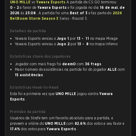
UNO MILLE
vs
Yawara Esports
A partida de CS:GO terminou
0 - 2
a favor de
Yawara Esports
e foi jogada no dia
16 de mai. de
2026
às
23:08
. A partida foi uma
Best of 3
e faz parte do
2026
BetBoom Storm Season 3
Swiss - Round 3.
Detalhes da partida
Yawara Esports venceu o
Jogo 1
por
13 - 11
no mapa Mirage
Yawara Esports venceu o
Jogo 2
por
13 - 8
no mapa Inferno
Estatísticas chave dos jogadores
Jogador com mais frags foi
deemO
com
36 frags
.
Maior número de assistências na partida foi do jogador
ALLE
com
15 assistências
.
Estatísticas Head-to-head
Esta foi a primeira vez que
UNO MILLE
jogou contra
Yawara
Esports
.
Previsão da partida
Usuários da Strafe tem um favorito absoluto para a partida, e
preveem a vitória do
UNO MILLE
com
82.6%
dos votos a seu favor e
17.4%
dos votos para
Yawara Esports
.