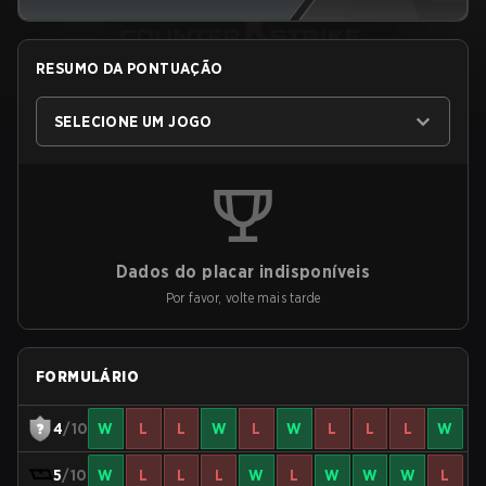
RESUMO DA PONTUAÇÃO
SELECIONE UM JOGO
Dados do placar indisponíveis
Por favor, volte mais tarde
FORMULÁRIO
4
/10
W
L
L
W
L
W
L
L
L
W
5
/10
W
L
L
L
W
L
W
W
W
L