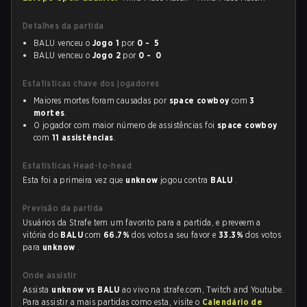
Detalhes da partida
BALU venceu o
Jogo 1
por
0 - 5
BALU venceu o
Jogo 2
por
0 - 0
Estatísticas chave dos jogadores
Maiores mortes foram causadas por
space cowboy
com
3
mortes
.
O jogador com maior número de assistências foi
space cowboy
com
11 assistências
.
Estatísticas Head-to-head
Esta foi a primeira vez que
unknow
jogou contra
BALU
.
Previsão da partida
Usuários da Strafe tem um favorito para a partida, e preveem a
vitória do
BALU
com
66.7%
dos votos a seu favor e
33.3%
dos votos
para
unknow
.
Onde assistir
Assista
unknow vs BALU
ao vivo na strafe.com, Twitch and Youtube.
Para assistir a mais partidas como esta, visite o
Calendário de