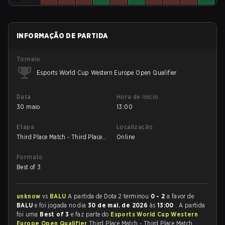
INFORMAÇÃO DE PARTIDA
Torneio
Esports World Cup Western Europe Open Qualifier
Data
Hora de início
30 maio
13:00
Etapa
Localização
Third Place Match - Third Place
Online
Match
Formato
Best of 3
unknow
vs
BALU
A partida de Dota 2 terminou
0 - 2
a favor de
BALU
e foi jogada no dia
30 de mai. de 2026
às
13:00
. A partida
foi uma
Best of 3
e faz parte do
Esports World Cup Western
Europe Open Qualifier
Third Place Match - Third Place Match.