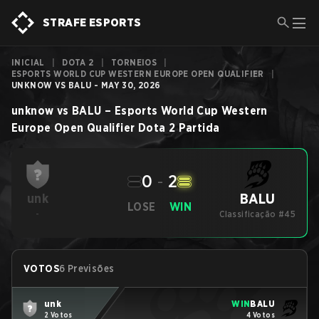
STRAFE ESPORTS
INICIAL
|
DOTA 2
|
TORNEIOS
|
ESPORTS WORLD CUP WESTERN EUROPE OPEN QUALIFIER
|
UNKNOW VS BALU - MAY 30, 2026
unknow
vs
BALU
–
Esports World Cup Western
Europe Open Qualifier
Dota 2
Partida
0
-
2
BALU
unk
LOSE
WIN
-
Classificação #45
VOTOS
6 Previsões
unk
WIN
BALU
2 Votos
4 Votos