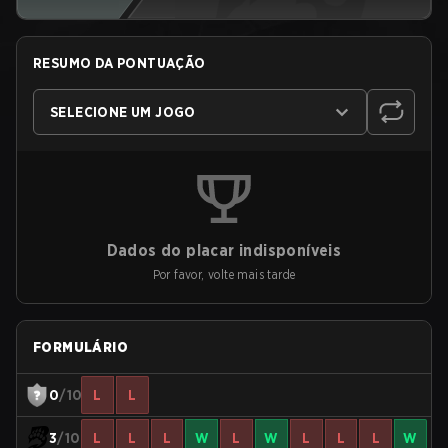
RESUMO DA PONTUAÇÃO
SELECIONE UM JOGO
Dados do placar indisponíveis
Por favor, volte mais tarde
FORMULÁRIO
0
/10
L
L
3
/10
L
L
L
W
L
W
L
L
L
W