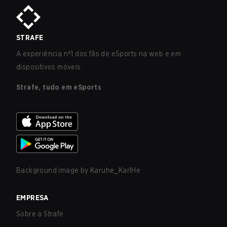
STRAFE
A experiência nº1 dos fãs de eSports na web e em
dispositivos móveis.
Strafe, tudo em eSports
Background image by
Karuhe_KarlHe
EMPRESA
Sobre a Strafe