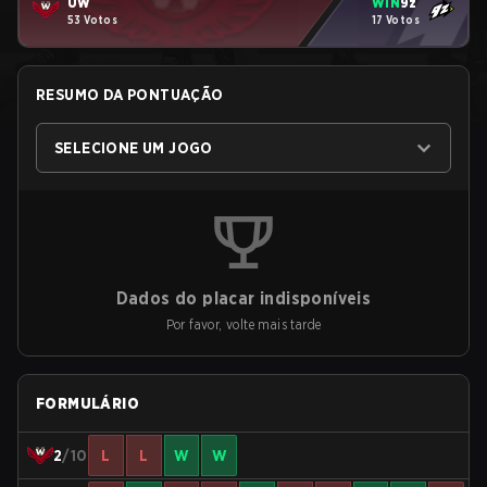
UW
WIN
9z
53 Votos
17 Votos
RESUMO DA PONTUAÇÃO
SELECIONE UM JOGO
Dados do placar indisponíveis
Por favor, volte mais tarde
FORMULÁRIO
2
/10
L
L
W
W