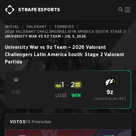
STRAFE ESPORTS
INICIAL
|
VALORANT
|
TORNEIOS
|
2026 VALORANT CHALLENGERS LATIN AMERICA SOUTH: STAGE 2
|
UNIVERSITY WAR VS 9Z TEAM - JUL 5, 2026
University War
vs
9z Team
–
2026 Valorant
Challengers Latin America South: Stage 2
Valorant
Partida
1
-
2
9z
UW
LOSE
WIN
-
Classificação #83
VOTOS
70 Previsões