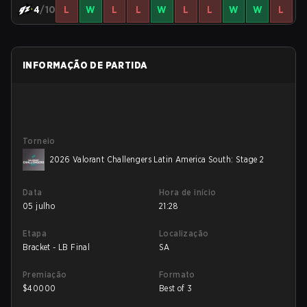
4
/10
L
W
L
L
W
L
L
W
W
L
INFORMAÇÃO DE PARTIDA
Torneio
2026 Valorant Challengers Latin America South: Stage 2
Data
Hora de início
05 julho
21:28
Etapa
Localização
Bracket - LB Final
SA
Premiação
Formato
$
40000
Best of 3