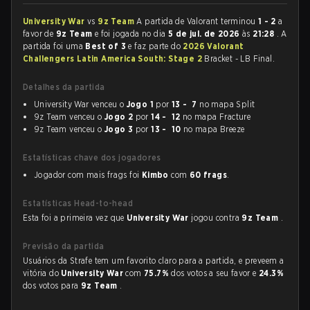
University War
vs
9z Team
A partida de Valorant terminou
1 - 2
a
favor de
9z Team
e foi jogada no dia
5 de jul. de 2026
às
21:28
. A
partida foi uma
Best of 3
e faz parte do
2026 Valorant
Challengers Latin America South: Stage 2
Bracket - LB Final.
Detalhes da partida
University War venceu o
Jogo 1
por
13 - 7
no mapa Split
9z Team venceu o
Jogo 2
por
14 - 12
no mapa Fracture
9z Team venceu o
Jogo 3
por
13 - 10
no mapa Breeze
Estatísticas chave dos jogadores
Jogador com mais frags foi
Kimbo
com
60 frags
.
Estatísticas Head-to-head
Esta foi a primeira vez que
University War
jogou contra
9z Team
.
Previsão da partida
Usuários da Strafe tem um favorito claro para a partida, e preveem a
vitória do
University War
com
75.7%
dos votos a seu favor e
24.3%
dos votos para
9z Team
.