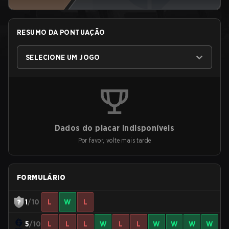
RESUMO DA PONTUAÇÃO
SELECIONE UM JOGO
Dados do placar indisponíveis
Por favor, volte mais tarde
FORMULÁRIO
1
/10
L
W
L
5
/10
L
L
L
W
L
L
W
W
W
W