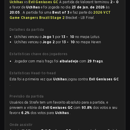
Uchihas
vs
Evil Geniuses GC
A partida de Valorant terminou
2 - 0
a favor de
Uchihas
e foi jogada no dia
23 de jun. de 2026
às
20:05
. A partida foi uma
Best of 3
e faz parte do
2026 VCT
Game Changers Brazil Stage 2
Bracket - LB Final.
Detalhes da partida
Uchihas venceu o
Jogo 1
por
13 - 10
no mapa Lotus
Uchihas venceu o
Jogo 2
por
13 - 10
no mapa Haven
Estatísticas chave dos jogadores
Jogador com mais frags foi
albaladejo
com
29 frags
.
Estatísticas Head-to-head
Esta foi a primeira vez que
Uchihas
jogou contra
Evil Geniuses GC
.
Previsão da partida
Usuários da Strafe tem um favorito absoluto para a partida, e
preveem a vitória do
Evil Geniuses GC
com
93.8%
dos votos a seu
favor e
6.2%
dos votos para
Uchihas
.
Onde assistir