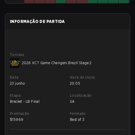
INFORMAÇÃO DE PARTIDA
Torneio
2026 VCT Game Changers Brazil Stage 2
Data
Hora de início
23 junho
20:05
Etapa
Localização
Bracket - LB Final
SA
Premiação
Formato
$
15969
Best of 3