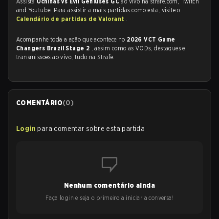
Assista
Uchihas vs Evil Geniuses GC
ao vivo na strafe.com, Twitch
and Youtube. Para assistir a mais partidas como esta, visite o
Calendário de partidas de Valorant
.
Acompanhe toda a ação que acontece no
2026 VCT Game
Changers Brazil Stage 2
, assim como as VODs, destaques e
transmissões ao vivo, tudo na Strafe.
COMENTÁRIO
(
0
)
Login
para comentar sobre esta partida
Nenhum comentário ainda
Faça login e seja o primeiro a iniciar a conversa!