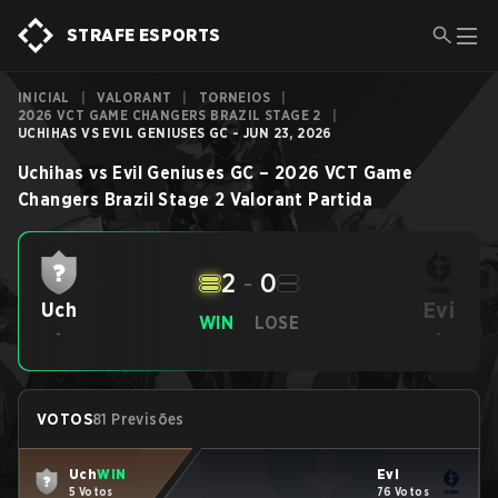
STRAFE ESPORTS
INICIAL
|
VALORANT
|
TORNEIOS
|
2026 VCT GAME CHANGERS BRAZIL STAGE 2
|
UCHIHAS VS EVIL GENIUSES GC - JUN 23, 2026
Uchihas
vs
Evil Geniuses GC
–
2026 VCT Game
Changers Brazil Stage 2
Valorant
Partida
2
-
0
Evi
Uch
WIN
LOSE
-
-
VOTOS
81 Previsões
Uch
WIN
Evi
5 Votos
76 Votos