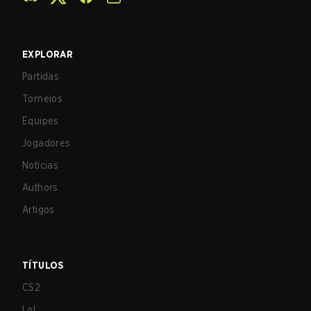
EXPLORAR
Partidas
Torneios
Equipes
Jogadores
Notícias
Authors
Artigos
TÍTULOS
CS2
LoL