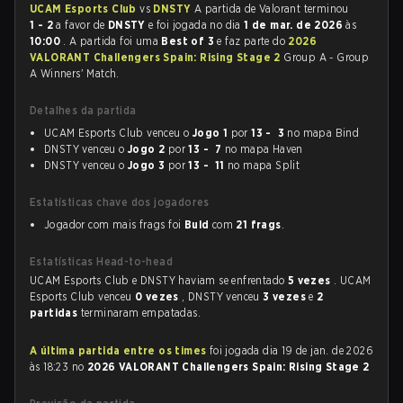
UCAM Esports Club
vs
DNSTY
A partida de Valorant terminou
1 - 2
a favor de
DNSTY
e foi jogada no dia
1 de mar. de 2026
às
10:00
. A partida foi uma
Best of 3
e faz parte do
2026
VALORANT Challengers Spain: Rising Stage 2
Group A - Group
A Winners' Match.
Detalhes da partida
UCAM Esports Club venceu o
Jogo 1
por
13 - 3
no mapa Bind
DNSTY venceu o
Jogo 2
por
13 - 7
no mapa Haven
DNSTY venceu o
Jogo 3
por
13 - 11
no mapa Split
Estatísticas chave dos jogadores
Jogador com mais frags foi
Buld
com
21 frags
.
Estatísticas Head-to-head
UCAM Esports Club e DNSTY haviam se enfrentado
5 vezes
. UCAM
Esports Club venceu
0 vezes
, DNSTY venceu
3 vezes
e
2
partidas
terminaram empatadas.
A última partida entre os times
foi jogada dia 19 de jan. de 2026
às 18:23 no
2026 VALORANT Challengers Spain: Rising Stage 2