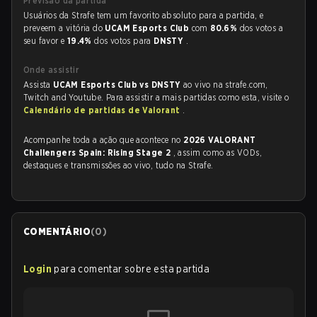
Previsão da partida
Usuários da Strafe tem um favorito absoluto para a partida, e
preveem a vitória do
UCAM Esports Club
com
80.6%
dos votos a
seu favor e
19.4%
dos votos para
DNSTY
.
Onde assistir
Assista
UCAM Esports Club vs DNSTY
ao vivo na strafe.com,
Twitch and Youtube. Para assistir a mais partidas como esta, visite o
Calendário de partidas de Valorant
.
Acompanhe toda a ação que acontece no
2026 VALORANT
Challengers Spain: Rising Stage 2
, assim como as VODs,
destaques e transmissões ao vivo, tudo na Strafe.
COMENTÁRIO
(
0
)
Login
para comentar sobre esta partida