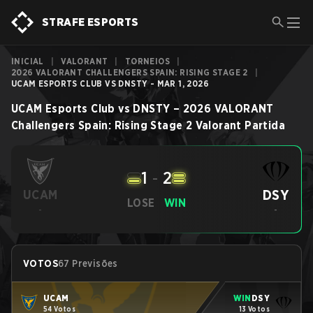
STRAFE ESPORTS
INICIAL
|
VALORANT
|
TORNEIOS
|
2026 VALORANT CHALLENGERS SPAIN: RISING STAGE 2
|
UCAM ESPORTS CLUB VS DNSTY - MAR 1, 2026
UCAM Esports Club
vs
DNSTY
–
2026 VALORANT
Challengers Spain: Rising Stage 2
Valorant
Partida
1
-
2
DSY
UCAM
LOSE
WIN
-
-
VOTOS
67 Previsões
UCAM
WIN
DSY
54 Votos
13 Votos