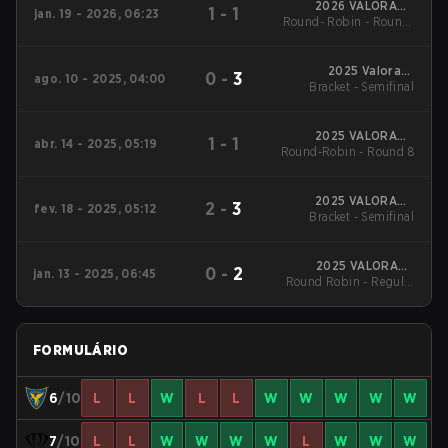
2026 VALORANT
1
-
1
jan. 19 - 2026, 06:23
Round- Robin - Round-
Challengers Spain
Rising Stage 1
Robin
2025 Valorant
0
-
3
ago. 10 - 2025, 04:00
Challengers Spain:
Bracket - Semifinal
Rising Finals
2025 VALORANT
1
-
1
abr. 14 - 2025, 05:19
Round-Robin - Round 8
Challengers Spain
Rising Stage 2
2025 VALORANT
2
-
3
fev. 18 - 2025, 05:12
Challengers Spain
Bracket - Semifinal
Rising Stage 1
2025 VALORANT
0
-
2
jan. 13 - 2025, 06:45
Round Robin - Regular
Challengers Spain
Rising Stage 1
Season
FORMULÁRIO
6
/10
L
L
W
L
L
W
W
W
W
W
7
/10
L
L
W
W
W
W
L
W
W
W