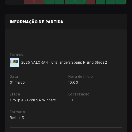
INFORMAÇÃO DE PARTIDA
Torneio
2026 VALORANT Challengers Spain: Rising Stage 2
Data
Hora de início
01 março
10:00
Etapa
Localização
Group A - Group A Winners'
EU
Match
Formato
Best of 3