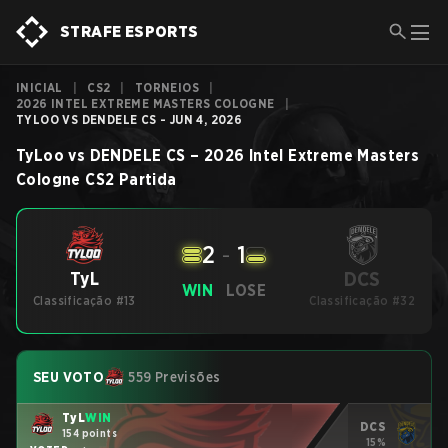
STRAFE ESPORTS
INICIAL
|
CS2
|
TORNEIOS
|
2026 INTEL EXTREME MASTERS COLOGNE
|
TYLOO VS DENDELE CS - JUN 4, 2026
TyLoo
vs
DENDELE CS
–
2026 Intel Extreme Masters
Cologne
CS2
Partida
2
-
1
DCS
TyL
WIN
LOSE
Classificação #13
Classificação #32
SEU VOTO
559 Previsões
TyL
WIN
DCS
154 points
15%