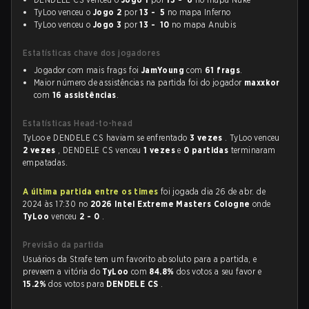
TyLoo venceu o
Jogo 2
por
13 - 5
no mapa Inferno
TyLoo venceu o
Jogo 3
por
13 - 10
no mapa Anubis
Estatísticas chave dos jogadores
Jogador com mais frags foi
JamYoung
com
61 frags
.
Maior número de assistências na partida foi do jogador
maxxkor
com
16 assistências
.
Estatísticas Head-to-head
TyLoo e DENDELE CS haviam se enfrentado
3 vezes
. TyLoo venceu
2 vezes
, DENDELE CS venceu
1 vezes
e
0 partidas
terminaram
empatadas.
A última partida entre os times
foi jogada dia 26 de abr. de
2024 às 17:30 no
2026 Intel Extreme Masters Cologne
onde
TyLoo
venceu
2 - 0
.
Previsão da partida
Usuários da Strafe tem um favorito absoluto para a partida, e
preveem a vitória do
TyLoo
com
84.8%
dos votos a seu favor e
15.2%
dos votos para
DENDELE CS
.