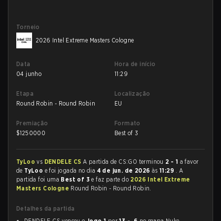
Torneio
2026 Intel Extreme Masters Cologne
Data
Hora de início
04 junho
11:29
Etapa
Localização
Round Robin - Round Robin
EU
Premiação
Formato
$
1250000
Best of 3
TyLoo
vs
DENDELE CS
A partida de CS:GO terminou
2 - 1
a favor
de
TyLoo
e foi jogada no dia
4 de jun. de 2026
às
11:29
. A
partida foi uma
Best of 3
e faz parte do
2026 Intel Extreme
Masters Cologne
Round Robin - Round Robin.
Detalhes da partida
DENDELE CS venceu o
Jogo 1
por
13 - 6
no mapa Nuke