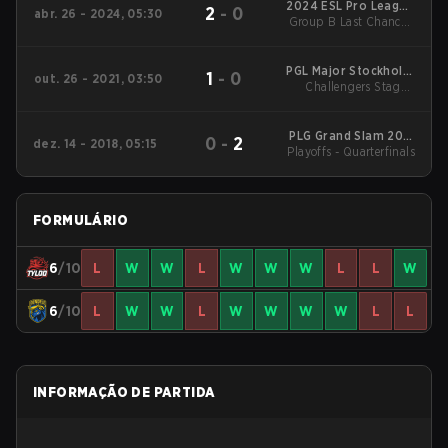
2024 ESL Pro League
2
-
0
abr. 26 - 2024, 05:30
Group B Last Chance -
Season 19
Group B Last Chance
Quarterfinal
PGL Major Stockholm
1
-
0
out. 26 - 2021, 03:50
Challengers Stage -
2021 Main Event
Low
PLG Grand Slam 2018
0
-
2
dez. 14 - 2018, 05:15
Playoffs - Quarterfinals
Main Event
FORMULÁRIO
6
/10
L
W
W
L
W
W
W
L
L
W
6
/10
L
W
W
L
W
W
W
W
L
L
INFORMAÇÃO DE PARTIDA