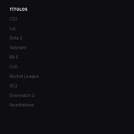
TÍTULOS
CS2
LoL
Dota 2
Valorant
R6:S
CoD
Rocket League
SC2
Overwatch 2
Hearthstone