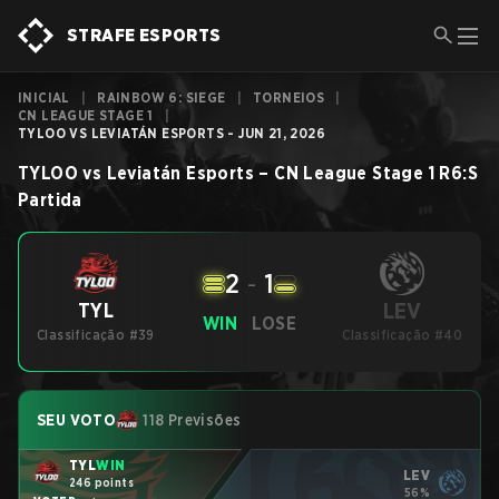
STRAFE ESPORTS
INICIAL
|
RAINBOW 6: SIEGE
|
TORNEIOS
|
CN LEAGUE STAGE 1
|
TYLOO VS LEVIATÁN ESPORTS - JUN 21, 2026
TYLOO
vs
Leviatán Esports
–
CN League Stage 1
R6:S
Partida
2
-
1
LEV
TYL
WIN
LOSE
Classificação #39
Classificação #40
SEU VOTO
118 Previsões
TYL
WIN
LEV
246 points
56%