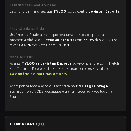
Estatísticas Head-to-head
Esta foi a primeira vez que
TYLOO
jogou contra
Leviatán Esports
.
Previsão da partida
Usuários da Strafe acham que será uma partida disputada, e
preveem a vitória do
Leviatán Esports
com
55.9%
dos votos a seu
favor e
44.1%
dos votos para
TYLOO
.
Onde assistir
Assista
TYLOO vs Leviatán Esports
ao vivo na strafe.com, Twitch
and Youtube. Para assistir a mais partidas como esta, visite o
Calendário de partidas de R6:S
.
Acompanhe toda a ação que acontece no
CN League Stage 1
,
assim como as VODs, destaques e transmissões ao vivo, tudo na
Strafe.
COMENTÁRIO
(
0
)