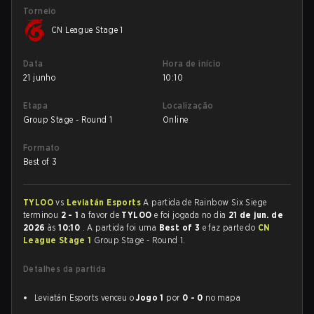
Torneio
CN League Stage 1
Data
Hora de início
21 junho
10:10
Etapa
Localização
Group Stage - Round 1
Online
Formato
Best of 3
TYLOO
vs
Leviatán Esports
A partida de Rainbow Six Siege
terminou
2 - 1
a favor de
TYLOO
e foi jogada no dia
21 de jun. de
2026
às
10:10
. A partida foi uma
Best of 3
e faz parte do
CN
League Stage 1
Group Stage - Round 1.
Detalhes da partida
Leviatán Esports venceu o
Jogo 1
por
0 - 0
no mapa