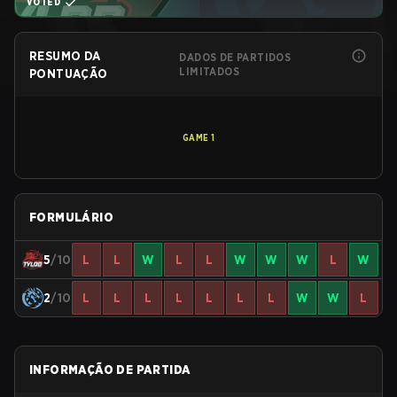
VOTED
RESUMO DA
DADOS DE PARTIDOS
LIMITADOS
PONTUAÇÃO
GAME
1
FORMULÁRIO
5
/10
L
L
W
L
L
W
W
W
L
W
2
/10
L
L
L
L
L
L
L
W
W
L
INFORMAÇÃO DE PARTIDA