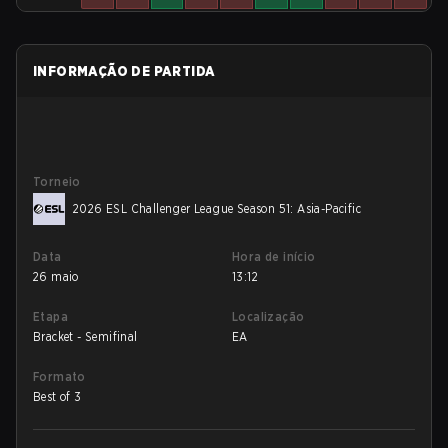
INFORMAÇÃO DE PARTIDA
Torneio
2026 ESL Challenger League Season 51: Asia-Pacific
Data
Hora de início
26 maio
13:12
Etapa
Localização
Bracket - Semifinal
EA
Formato
Best of 3