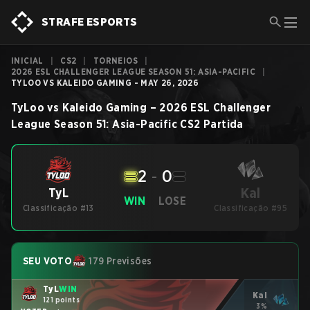
STRAFE ESPORTS
INICIAL
|
CS2
|
TORNEIOS
|
2026 ESL CHALLENGER LEAGUE SEASON 51: ASIA-PACIFIC
|
TYLOO VS KALEIDO GAMING - MAY 26, 2026
TyLoo
vs
Kaleido Gaming
–
2026 ESL Challenger
League Season 51: Asia-Pacific
CS2
Partida
2
-
0
Kal
TyL
WIN
LOSE
Classificação #13
Classificação #95
SEU VOTO
179 Previsões
TyL
WIN
Kal
121 points
3%