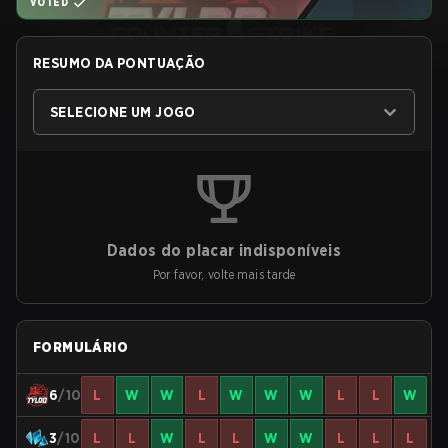
VOTED
RESUMO DA PONTUAÇÃO
SELECIONE UM JOGO
Dados do placar indisponíveis
Por favor, volte mais tarde
FORMULÁRIO
6
/10
L
W
W
L
W
W
W
L
L
W
3
/10
L
L
W
L
L
W
W
L
L
L