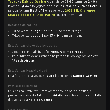
TyLoo
vs
Kaleido Gaming
A partida de CS:GO terminou
2 - 0
a
favor de
TyLoo
e foi jogada no dia
26 de mai. de 2026
às
13:12
. A
partida foi uma
Best of 3
e faz parte do
2026 ESL Challenger
League Season 51: Asia-Pacific
Bracket - Semifinal.
Detalhes da partida
TyLoo venceu o
Jogo 1
por
13 - 1
no mapa Mirage
TyLoo venceu o
Jogo 2
por
13 - 9
no mapa Inferno
Estatísticas chave dos jogadores
Jogador com mais frags foi
Mercury
com
36 frags
.
Maior número de assistências na partida foi do jogador
Jee
com
15 assistências
.
Estatísticas Head-to-head
Esta foi a primeira vez que
TyLoo
jogou contra
Kaleido Gaming
.
Previsão da partida
Usuários da Strafe tem um favorito absoluto para a partida, e
preveem a vitória do
TyLoo
com
96.6%
dos votos a seu favor e
3.4%
dos votos para
Kaleido Gaming
.
Onde assistir