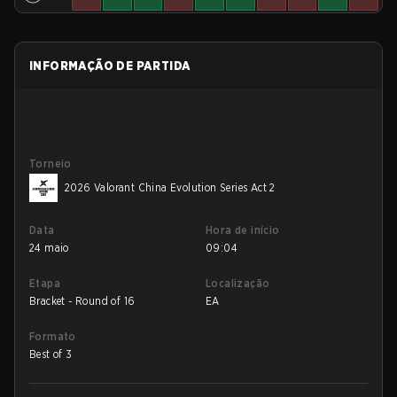
INFORMAÇÃO DE PARTIDA
Torneio
2026 Valorant China Evolution Series Act 2
Data
Hora de início
24 maio
09:04
Etapa
Localização
Bracket - Round of 16
EA
Formato
Best of 3