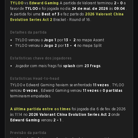
TYLOO
vs
Edward Gaming
A partida de Valorant terminou
2 - 0
a
favor de
TYLOO
e foi jogada no dia
24 de mai. de 2026
às
09:04
.
A partida foi uma
Best of 3
e faz parte do
2026 Valorant China
Evolution Series Act 2
Bracket - Round of 16.
Detalhes da partida
TYLOO venceu o
Jogo 1
por
13 - 2
no mapa Ascent
TYLOO venceu o
Jogo 2
por
13 - 4
no mapa Split
Estatísticas chave dos jogadores
Jogador com mais frags foi
splash
com
23 frags
.
Estatísticas Head-to-head
TYLOO e Edward Gaming haviam se enfrentado
11 vezes
. TYLOO
venceu
0 vezes
, Edward Gaming venceu
11 vezes
e
0 partidas
terminaram empatadas.
A última partida entre os times
foi jogada dia 6 de fev. de 2026
às 11:14 no
2026 Valorant China Evolution Series Act 2
onde
Edward Gaming
venceu
2 - 1
.
Previsão da partida