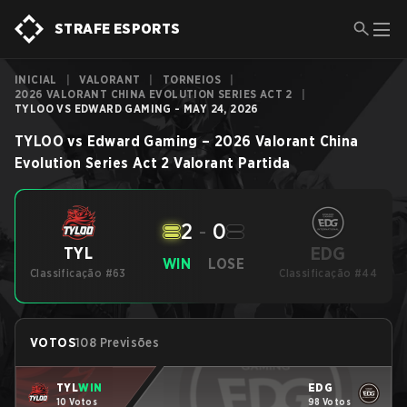
STRAFE ESPORTS
INICIAL
|
VALORANT
|
TORNEIOS
|
2026 VALORANT CHINA EVOLUTION SERIES ACT 2
|
TYLOO VS EDWARD GAMING - MAY 24, 2026
TYLOO
vs
Edward Gaming
–
2026 Valorant China
Evolution Series Act 2
Valorant
Partida
2
-
0
EDG
TYL
WIN
LOSE
Classificação #63
Classificação #44
VOTOS
108 Previsões
TYL
WIN
EDG
10 Votos
98 Votos