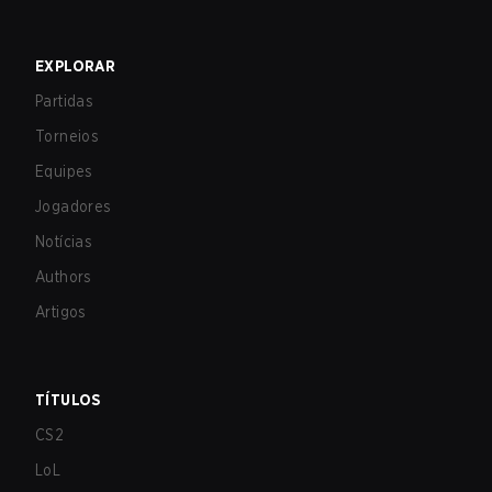
EXPLORAR
Partidas
Torneios
Equipes
Jogadores
Notícias
Authors
Artigos
TÍTULOS
CS2
LoL