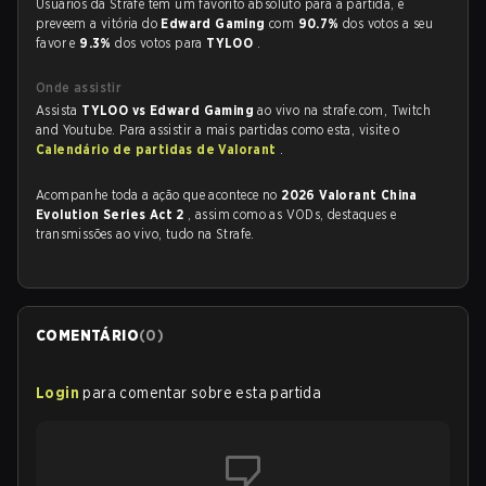
Usuários da Strafe tem um favorito absoluto para a partida, e
preveem a vitória do
Edward Gaming
com
90.7%
dos votos a seu
favor e
9.3%
dos votos para
TYLOO
.
Onde assistir
Assista
TYLOO vs Edward Gaming
ao vivo na strafe.com, Twitch
and Youtube. Para assistir a mais partidas como esta, visite o
Calendário de partidas de Valorant
.
Acompanhe toda a ação que acontece no
2026 Valorant China
Evolution Series Act 2
, assim como as VODs, destaques e
transmissões ao vivo, tudo na Strafe.
COMENTÁRIO
(
0
)
Login
para comentar sobre esta partida