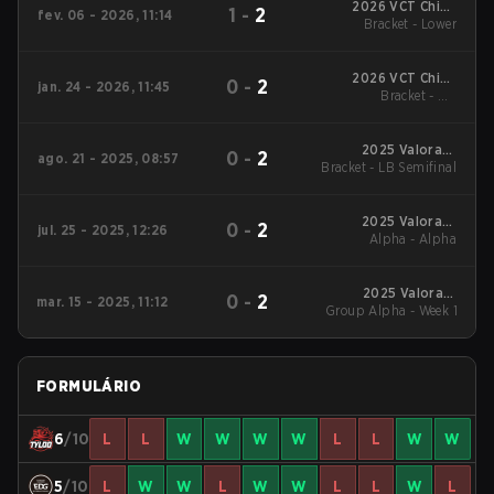
2026 VCT China
1
-
2
fev. 06 - 2026, 11:14
Bracket - Lower
Kickoff
2026 VCT China
0
-
2
jan. 24 - 2026, 11:45
Bracket - UB
Kickoff
Quarterfinal
2025 Valorant
0
-
2
ago. 21 - 2025, 08:57
Bracket - LB Semifinal
Champions Tour:
China Stage 2
2025 Valorant
0
-
2
jul. 25 - 2025, 12:26
Champions Tour:
Alpha - Alpha
China Stage 2
2025 Valorant
0
-
2
mar. 15 - 2025, 11:12
Group Alpha - Week 1
Champions Tour:
China Stage 1
FORMULÁRIO
6
/10
L
L
W
W
W
W
L
L
W
W
5
/10
L
W
W
L
W
W
L
L
W
L