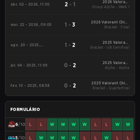
2026 Valorant
2
-
1
abr. 02 - 2026, 11:30
Group Alpha - Week 1
Champions Tour:
China Stage 1
2026 Valorant China
1
-
3
mar. 22 - 2026, 09:05
Evolution Series Act 1
Bracket - Final
2025 Valorant
1
-
2
ago. 20 - 2025,
Bracket - UB Semifinal
Champions Tour:
09:00
China Stage 2
2025 Valorant
0
-
2
jul. 04 - 2025, 11:09
Champions Tour:
Alpha - Alpha
China Stage 2
2025 Valorant China
0
-
2
fev. 10 - 2025, 08:58
Evolution Series Act-1
Bracket - Quarterfinal
FORMULÁRIO
6
/10
L
L
W
W
W
W
L
L
W
W
5
/10
L
W
W
W
W
L
L
W
L
L