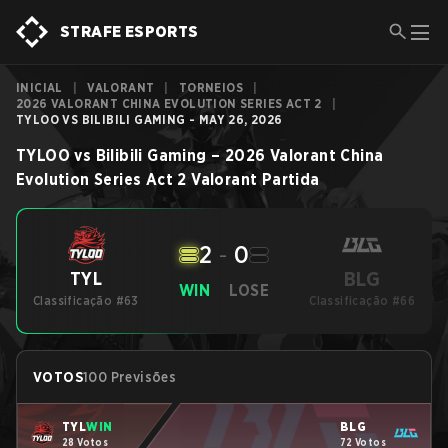
STRAFE ESPORTS
INICIAL
|
VALORANT
|
TORNEIOS
|
2026 VALORANT CHINA EVOLUTION SERIES ACT 2
|
TYLOO VS BILIBILI GAMING - MAY 26, 2026
TYLOO
vs
Bilibili Gaming
–
2026 Valorant China
Evolution Series Act 2
Valorant
Partida
2
-
0
BLG
TYL
WIN
LOSE
Classificação #63
Classificação #66
VOTOS
100 Previsões
TYL
WIN
BLG
28 Votos
72 Votos