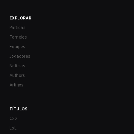
EXPLORAR
Partidas
Torneios
Equipes
Jogadores
Notícias
Authors
Artigos
TÍTULOS
CS2
LoL