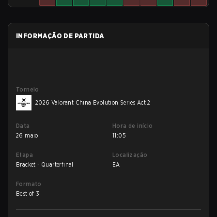
INFORMAÇÃO DE PARTIDA
Torneio
2026 Valorant China Evolution Series Act 2
Data
Hora de início
26 maio
11:05
Etapa
Localização
Bracket - Quarterfinal
EA
Formato
Best of 3