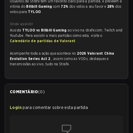
Usuários da Strafe tem um favorito claro para a partida, e preveem a
vitória do
Bilibili Gaming
com
72%
dos votos a seu favor e
28%
dos
votos para
TYLOO
.
Onde assistir
Assista
TYLOO vs Bilibili Gaming
ao vivo na strafe.com, Twitch and
Youtube. Para assistir a mais partidas como esta, visite o
Calendário de partidas de Valorant
.
Acompanhe toda a ação que acontece no
2026 Valorant China
Evolution Series Act 2
, assim como as VODs, destaques e
transmissões ao vivo, tudo na Strafe.
COMENTÁRIO
(
0
)
Login
para comentar sobre esta partida