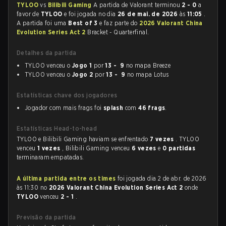
TYLOO
vs
Bilibili Gaming
A partida de Valorant terminou
2 - 0
a
favor de
TYLOO
e foi jogada no dia
26 de mai. de 2026
às
11:05
.
A partida foi uma
Best of 3
e faz parte do
2026 Valorant China
Evolution Series Act 2
Bracket - Quarterfinal.
Detalhes da partida
TYLOO venceu o
Jogo 1
por
13 - 9
no mapa Breeze
TYLOO venceu o
Jogo 2
por
13 - 9
no mapa Lotus
Estatísticas chave dos jogadores
Jogador com mais frags foi
splash
com
46 frags
.
Estatísticas Head-to-head
TYLOO e Bilibili Gaming haviam se enfrentado
7 vezes
. TYLOO
venceu
1 vezes
, Bilibili Gaming venceu
6 vezes
e
0 partidas
terminaram empatadas.
A última partida entre os times
foi jogada dia 2 de abr. de 2026
às 11:30 no
2026 Valorant China Evolution Series Act 2
onde
TYLOO
venceu
2 - 1
.
Previsão da partida