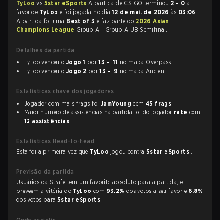
TyLoo
vs
5star eSports
A partida de CS:GO terminou
2 - 0
a
favor de
TyLoo
e foi jogada no dia
12 de mai. de 2026
às
03:06
.
A partida foi uma
Best of 3
e faz parte do
2026 Asian
Champions League
Group A - Group A UB Semifinal.
Detalhes da partida
TyLoo venceu o
Jogo 1
por
13 - 11
no mapa Overpass
TyLoo venceu o
Jogo 2
por
13 - 9
no mapa Ancient
Estatísticas chave dos jogadores
Jogador com mais frags foi
JamYoung
com
45 frags
.
Maior número de assistências na partida foi do jogador
rate
com
13 assistências
.
Estatísticas Head-to-head
Esta foi a primeira vez que
TyLoo
jogou contra
5star eSports
.
Previsão da partida
Usuários da Strafe tem um favorito absoluto para a partida, e
preveem a vitória do
TyLoo
com
93.2%
dos votos a seu favor e
6.8%
dos votos para
5star eSports
.
Onde assistir