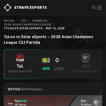
STRAFE ESPORTS
INICIAL
|
CS2
|
TORNEIOS
|
2026 ASIAN CHAMPIONS LEAGUE
|
TYLOO VS 5STAR ESPORTS - MAY 12, 2026
TyLoo
vs
5star eSports
–
2026 Asian Champions
League
CS2
Partida
2
-
0
5st
TyL
WIN
LOSE
Classificação #13
Classificação #83
VOTOS
205 Previsões
TyL
WIN
5st
191 Votos
14 Votos