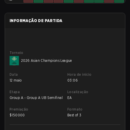
INFORMAÇÃO DE PARTIDA
Torneio
2026 Asian Champions League
Data
Hora de início
12 maio
03:06
Etapa
Localização
Group A - Group A UB Semifinal
EA
Premiação
Formato
$
150000
Best of 3