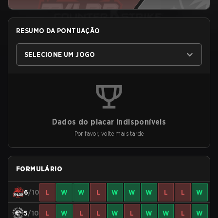
RESUMO DA PONTUAÇÃO
SELECIONE UM JOGO
Dados do placar indisponíveis
Por favor, volte mais tarde
FORMULÁRIO
6
/10
L
W
W
L
W
W
W
L
L
W
5
/10
L
W
L
L
W
L
W
W
L
W