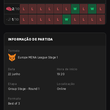
2
/10
L
L
L
L
L
L
W
L
W
L
1
/10
L
L
L
L
L
W
L
L
L
L
INFORMAÇÃO DE PARTIDA
Torneio
Europe MENA League Stage 1
Data
Hora de início
22 junho
19:20
Etapa
Localização
Group Stage - Round 1
Online
Formato
Best of 3