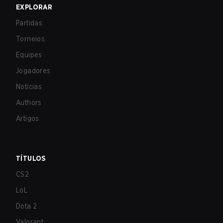
EXPLORAR
Partidas
Torneios
Equipes
Jogadores
Notícias
Authors
Artigos
TÍTULOS
CS2
LoL
Dota 2
Valorant