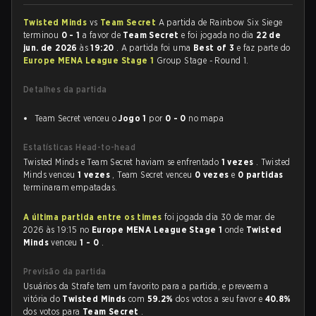
Twisted Minds
vs
Team Secret
A partida de Rainbow Six Siege
terminou
0 - 1
a favor de
Team Secret
e foi jogada no dia
22 de
jun. de 2026
às
19:20
. A partida foi uma
Best of 3
e faz parte do
Europe MENA League Stage 1
Group Stage - Round 1.
Detalhes da partida
Team Secret venceu o
Jogo 1
por
0 - 0
no mapa
Estatísticas Head-to-head
Twisted Minds e Team Secret haviam se enfrentado
1 vezes
. Twisted
Minds venceu
1 vezes
, Team Secret venceu
0 vezes
e
0 partidas
terminaram empatadas.
A última partida entre os times
foi jogada dia 30 de mar. de
2026 às 19:15 no
Europe MENA League Stage 1
onde
Twisted
Minds
venceu
1 - 0
.
Previsão da partida
Usuários da Strafe tem um favorito para a partida, e preveem a
vitória do
Twisted Minds
com
59.2%
dos votos a seu favor e
40.8%
dos votos para
Team Secret
.