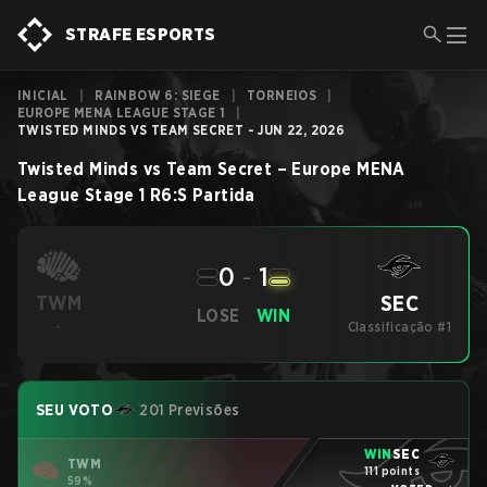
STRAFE ESPORTS
INICIAL
|
RAINBOW 6: SIEGE
|
TORNEIOS
|
EUROPE MENA LEAGUE STAGE 1
|
TWISTED MINDS VS TEAM SECRET - JUN 22, 2026
Twisted Minds
vs
Team Secret
–
Europe MENA
League Stage 1
R6:S
Partida
0
-
1
SEC
TWM
LOSE
WIN
-
Classificação #1
SEU VOTO
201 Previsões
WIN
SEC
TWM
111 points
59%