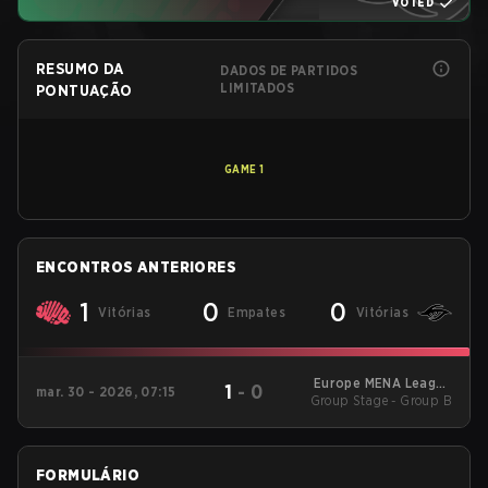
VOTED
RESUMO DA
DADOS DE PARTIDOS
LIMITADOS
PONTUAÇÃO
GAME
1
ENCONTROS ANTERIORES
1
0
0
Vitórias
Empates
Vitórias
Europe MENA League
1
-
0
mar. 30 - 2026, 07:15
Group Stage - Group B
- Europe MENA
League Kickoff
FORMULÁRIO