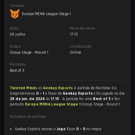
Torneio
Europe MENA League Stage 1
Data
Hora de início
29 junho
17:15
Etapa
Localização
Group Stage - Round 1
Online
Formato
Best of 3
Twisted Minds
vs
Geekay Esports
A partida de Rainbow Six
Siege terminou
0 - 1
a favor de
Geekay Esports
e foi jogada no dia
29 de jun. de 2026
às
17:15
. A partida foi uma
Best of 3
e faz
parte do
Europe MENA League Stage 1
Group Stage - Round 1.
Detalhes da partida
Geekay Esports venceu o
Jogo 1
por
0 - 0
no mapa