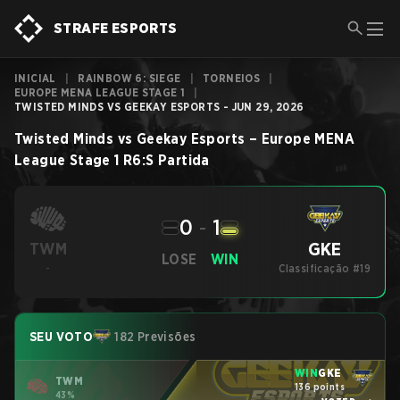
STRAFE ESPORTS
INICIAL
|
RAINBOW 6: SIEGE
|
TORNEIOS
|
EUROPE MENA LEAGUE STAGE 1
|
TWISTED MINDS VS GEEKAY ESPORTS - JUN 29, 2026
Twisted Minds
vs
Geekay Esports
–
Europe MENA
League Stage 1
R6:S
Partida
0
-
1
GKE
TWM
LOSE
WIN
-
Classificação #19
SEU VOTO
182 Previsões
WIN
GKE
TWM
136 points
43%