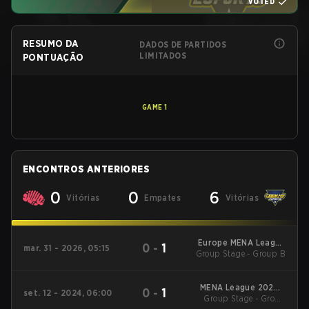
VOTED
RESUMO DA
DADOS DE PARTIDOS
LIMITADOS
PONTUAÇÃO
GAME
1
ENCONTROS ANTERIORES
0
0
6
Vitórias
Empates
Vitórias
Europe MENA League
0
-
1
mar. 31 - 2026, 05:15
Group Stage - Group B
- Europe MENA
League Kickoff
MENA League 2024 -
0
-
1
set. 12 - 2024, 06:00
Group Stage - Group
Stage 2