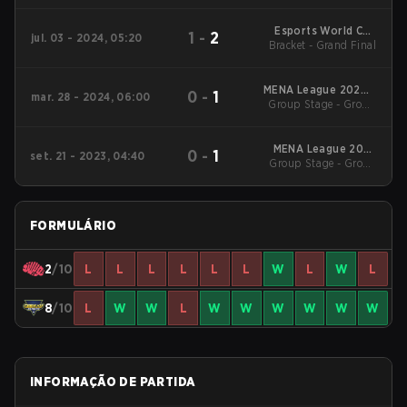
Stage
Esports World Cup
1
-
2
jul. 03 - 2024, 05:20
Bracket - Grand Final
2024: MENA
MENA League 2024 -
0
-
1
mar. 28 - 2024, 06:00
Group Stage - Group
Stage 1
Stage
MENA League 2023
0
-
1
set. 21 - 2023, 04:40
Group Stage - Group
Stage 2
Stage
FORMULÁRIO
2
/10
L
L
L
L
L
L
W
L
W
L
8
/10
L
W
W
L
W
W
W
W
W
W
INFORMAÇÃO DE PARTIDA