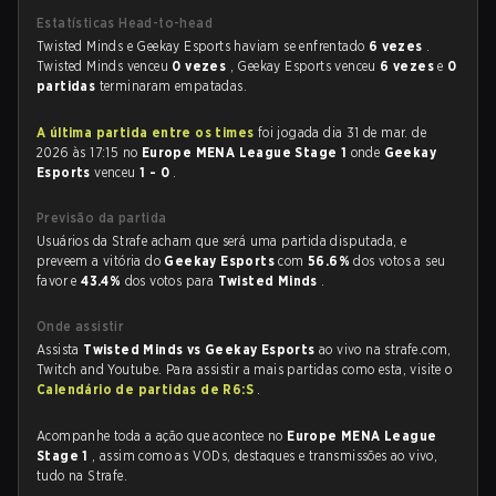
Estatísticas Head-to-head
Twisted Minds e Geekay Esports haviam se enfrentado
6 vezes
.
Twisted Minds venceu
0 vezes
, Geekay Esports venceu
6 vezes
e
0
partidas
terminaram empatadas.
A última partida entre os times
foi jogada dia 31 de mar. de
2026 às 17:15 no
Europe MENA League Stage 1
onde
Geekay
Esports
venceu
1 - 0
.
Previsão da partida
Usuários da Strafe acham que será uma partida disputada, e
preveem a vitória do
Geekay Esports
com
56.6%
dos votos a seu
favor e
43.4%
dos votos para
Twisted Minds
.
Onde assistir
Assista
Twisted Minds vs Geekay Esports
ao vivo na strafe.com,
Twitch and Youtube. Para assistir a mais partidas como esta, visite o
Calendário de partidas de R6:S
.
Acompanhe toda a ação que acontece no
Europe MENA League
Stage 1
, assim como as VODs, destaques e transmissões ao vivo,
tudo na Strafe.