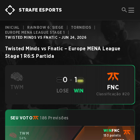
STRAFE ESPORTS
INICIAL
|
RAINBOW 6: SIEGE
|
TORNEIOS
|
EUROPE MENA LEAGUE STAGE 1
|
TWISTED MINDS VS FNATIC - JUN 24, 2026
Twisted Minds
vs
Fnatic
–
Europe MENA League
Stage 1
R6:S
Partida
0
-
1
FNC
TWM
LOSE
WIN
-
Classificação #20
SEU VOTO
186 Previsões
WIN
FNC
TWM
153 points
54%