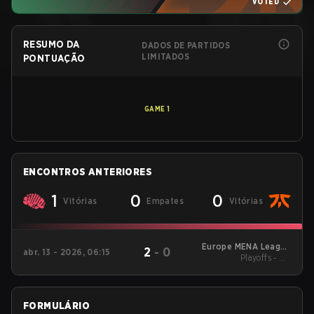
VOTED
RESUMO DA
DADOS DE PARTIDOS
LIMITADOS
PONTUAÇÃO
GAME
1
ENCONTROS ANTERIORES
1
0
0
Vitórias
Empates
Vitórias
Europe MENA League
2
-
0
abr. 13 - 2026, 06:15
- Europe MENA
Playoffs - UB
League Kickoff
Quarterfinals
FORMULÁRIO