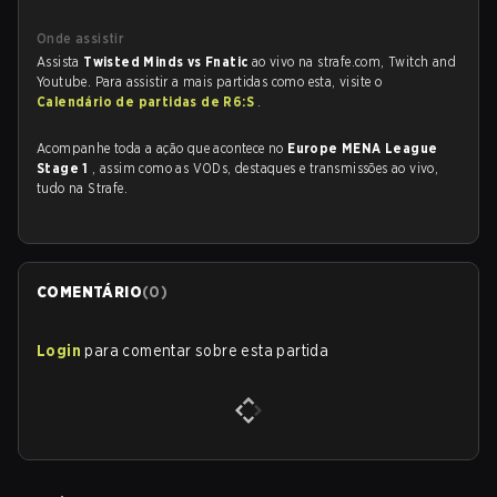
Onde assistir
Assista
Twisted Minds vs Fnatic
ao vivo na strafe.com, Twitch and
Youtube. Para assistir a mais partidas como esta, visite o
Calendário de partidas de R6:S
.
Acompanhe toda a ação que acontece no
Europe MENA League
Stage 1
, assim como as VODs, destaques e transmissões ao vivo,
tudo na Strafe.
COMENTÁRIO
(
0
)
Login
para comentar sobre esta partida