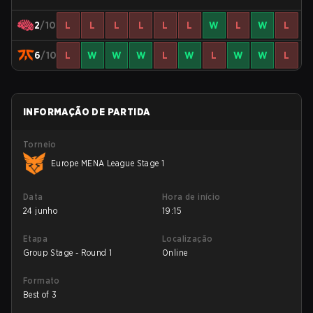
2
/10
L
L
L
L
L
L
W
L
W
L
6
/10
L
W
W
W
L
W
L
W
W
L
INFORMAÇÃO DE PARTIDA
Torneio
Europe MENA League Stage 1
Data
Hora de início
24 junho
19:15
Etapa
Localização
Group Stage - Round 1
Online
Formato
Best of 3