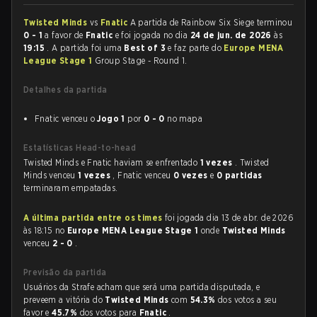
Twisted Minds
vs
Fnatic
A partida de Rainbow Six Siege terminou
0 - 1
a favor de
Fnatic
e foi jogada no dia
24 de jun. de 2026
às
19:15
. A partida foi uma
Best of 3
e faz parte do
Europe MENA
League Stage 1
Group Stage - Round 1.
Detalhes da partida
Fnatic venceu o
Jogo 1
por
0 - 0
no mapa
Estatísticas Head-to-head
Twisted Minds e Fnatic haviam se enfrentado
1 vezes
. Twisted
Minds venceu
1 vezes
, Fnatic venceu
0 vezes
e
0 partidas
terminaram empatadas.
A última partida entre os times
foi jogada dia 13 de abr. de 2026
às 18:15 no
Europe MENA League Stage 1
onde
Twisted Minds
venceu
2 - 0
.
Previsão da partida
Usuários da Strafe acham que será uma partida disputada, e
preveem a vitória do
Twisted Minds
com
54.3%
dos votos a seu
favor e
45.7%
dos votos para
Fnatic
.