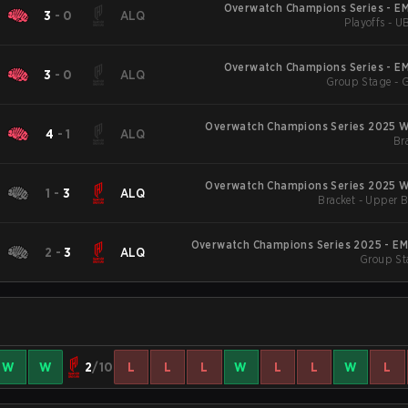
Overwatch Champions Series - EM
3
-
0
ALQ
Playoffs - U
Overwatch Champions Series - EM
3
-
0
ALQ
Group Stage - 
Overwatch Champions Series 2025 Wo
4
-
1
ALQ
Br
Overwatch Champions Series 2025 Wo
1
-
3
ALQ
Bracket - Upper B
Overwatch
2
-
3
ALQ
W
W
2
/10
L
L
L
W
L
L
W
L