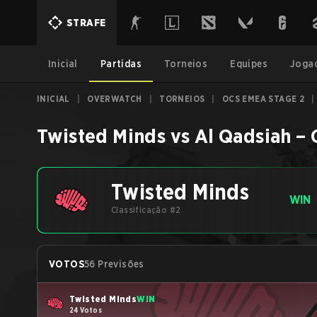
STRAFE
Inicial
Partidas
Torneios
Equipes
Joga
INICIAL
|
OVERWATCH
|
TORNEIOS
|
OCS EMEA STAGE 2
|
Twisted Minds
vs
Al Qadsiah
–
Twisted Minds
WIN
Classificação #2
VOTOS
56 Previsões
Twisted Minds
WIN
24 Votos