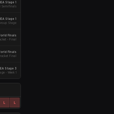
EA Stage 1
B Semifinals
EA Stage 1
Group Stage
rld Finals
acket - Final
rld Finals
racket Final
 Champions Series 2025 - EMEA Stage 3
Group Stage - Week 1
L
L