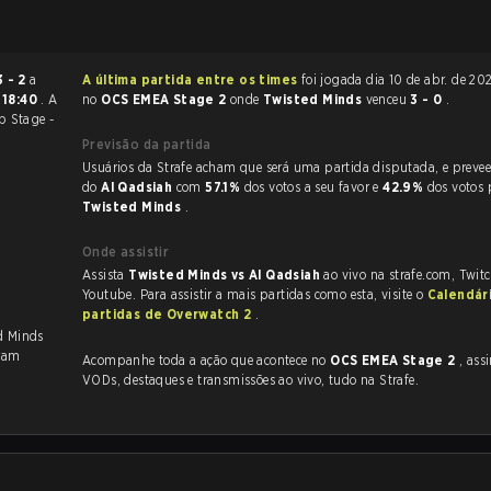
3 - 2
a
A última partida entre os times
foi jogada dia 10 de abr. de 2026 às 17:00
s
18:40
. A
no
OCS EMEA Stage 2
onde
Twisted Minds
venceu
3 - 0
.
p Stage -
Previsão da partida
Usuários da Strafe acham que será uma partida disputada, e preveem a vitória
do
Al Qadsiah
com
57.1%
dos votos a seu favor e
42.9%
dos votos 
Twisted Minds
.
Onde assistir
Assista
Twisted Minds vs Al Qadsiah
ao vivo na strafe.com, Twit
Youtube. Para assistir a mais partidas como esta, visite o
Calendár
partidas de Overwatch 2
.
ed Minds
ram
Acompanhe toda a ação que acontece no
OCS EMEA Stage 2
, assim co
VODs, destaques e transmissões ao vivo, tudo na Strafe.