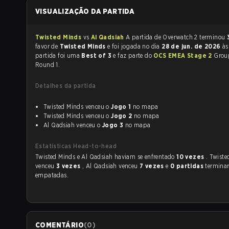
VISUALIZAÇÃO DA PARTIDA
Twisted Minds
vs
Al Qadsiah
A partida de Overwatch 2 terminou
favor de
Twisted Minds
e foi jogada no dia
28 de jun. de 2026
à
partida foi uma
Best of 3
e faz parte do
OCS EMEA Stage 2
Grou
Round 1.
Detalhes da partida
Twisted Minds venceu o
Jogo 1
no mapa
Twisted Minds venceu o
Jogo 2
no mapa
Al Qadsiah venceu o
Jogo 3
no mapa
Estatísticas Head-to-head
Twisted Minds e Al Qadsiah haviam se enfrentado
10 vezes
. Twist
venceu
3 vezes
, Al Qadsiah venceu
7 vezes
e
0 partidas
termina
empatadas.
COMENTÁRIO
(
0
)