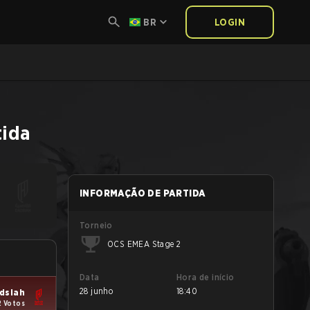
BR
LOGIN
tida
INFORMAÇÃO DE PARTIDA
Torneio
OCS EMEA Stage 2
Data
Hora de início
28 junho
18:40
dsiah
2 Votos