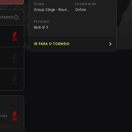
Etapa
Localização
Group Stage - Round
Online
1
MITADOS
Formato
Best of 3
IR PARA O TORNEIO
órias