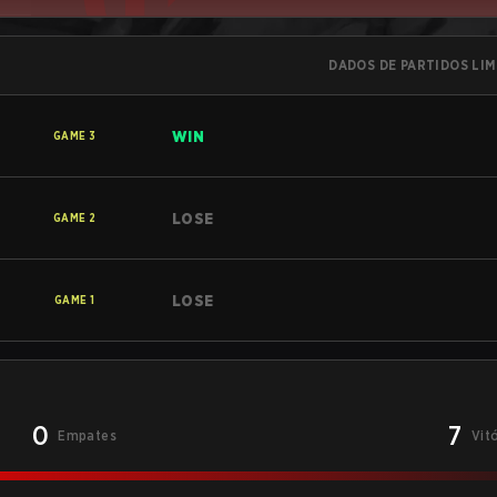
DADOS DE PARTIDOS LI
WIN
GAME
3
LOSE
GAME
2
LOSE
GAME
1
0
7
Empates
Vit