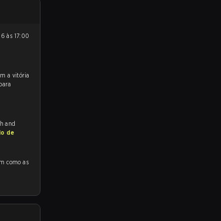
para
ch and
io de
mo as