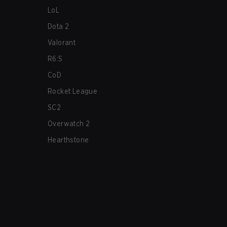
LoL
Dota 2
Valorant
R6:S
CoD
Rocket League
SC2
Overwatch 2
Hearthstone