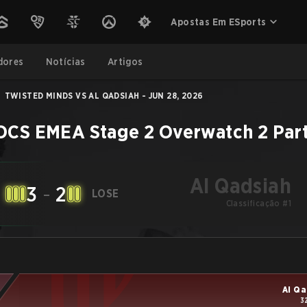
Apostas Em ESports
dores
Notícias
Artigos
TWISTED MINDS VS AL QADSIAH - JUN 28, 2026
OCS EMEA Stage 2
Overwatch 2
Par
Al Qadsiah
3
-
2
LOSE
Classificação #1
Al Qa
3