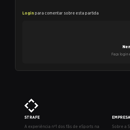
Login
para comentar sobre esta partida
Nen
Faça login e
STRAFE
EMPRES
A experiência nº1 dos fãs de eSports na
Sobre a S