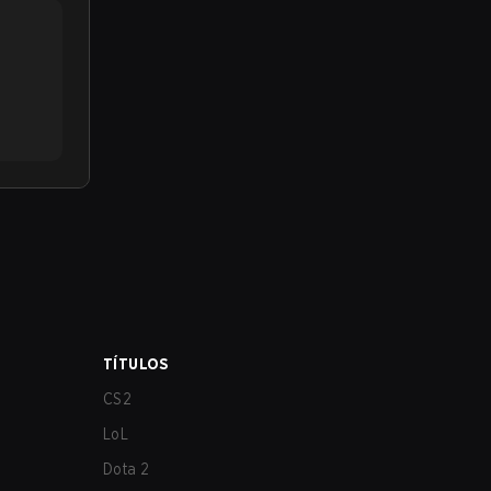
TÍTULOS
CS2
LoL
Dota 2