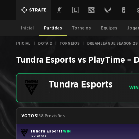
STRAFE
Inicial
Partidas
Torneios
Equipes
Joga
INICIAL
|
DOTA 2
|
TORNEIOS
|
DREAMLEAGUE SEASON 29
Tundra Esports
vs
PlayTime
–
D
Tundra Esports
WIN
-
VOTOS
158 Previsões
Tundra Esports
WIN
122 Votos