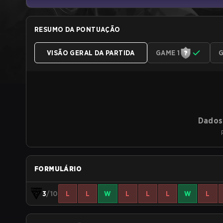
RESUMO DA PONTUAÇÃO
VISÃO GERAL DA PARTIDA
GAME 1
G
Dados 
FORMULÁRIO
3
/10
L
L
W
L
L
L
W
L