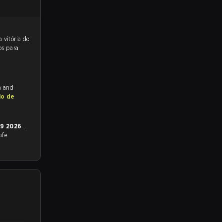
 para a partida, e preveem a vitória do
os para
h and
io de
29 2026
,
afe.