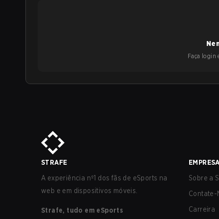
Nen
Faça login e
STRAFE
EMPRES
A experiência nº1 dos fãs de eSports na
Sobre a S
web e em dispositivos móveis.
Contate-
Carreira
Strafe, tudo em eSports