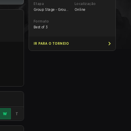
Etapa
Localização
Group Stage - Group
Online
B
Formato
Best of 3
IR PARA O TORNEIO
W
T