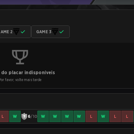
AME 2
GAME 3
do placar indisponíveis
Por favor, volte mais tarde
L
W
6
/10
W
W
W
W
L
W
L
L