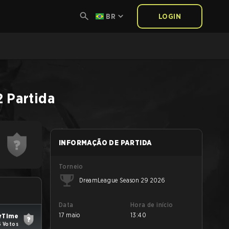
BR
LOGIN
2
Partida
INFORMAÇÃO DE PARTIDA
Torneio
DreamLeague Season 29 2026
Data
Hora de início
17 maio
13:40
yTime
6 Votos