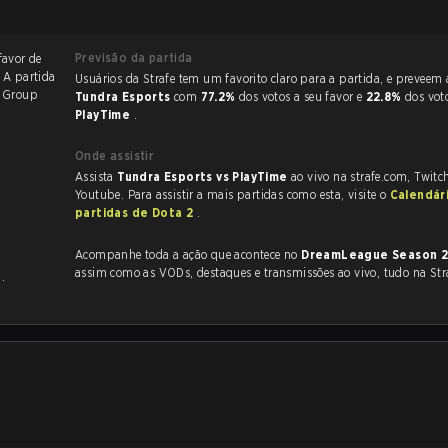
Previsão da partida
favor de
. A partida
Usuários da Strafe tem um favorito claro
6
Group
Tundra Esports
com
77.2%
dos votos a seu favor e
22.8%
dos vot
PlayTime
.
Onde assistir
Assista
Tundra Esports vs PlayTime
ao vivo na strafe.com, Twitc
Youtube. Para assistir a mais partidas como esta, visite o
Calendár
partidas de Dota 2
.
Acompanhe toda a ação que acontece no
DreamLeague Season 
assim como as VODs, destaques e transmissões ao vivo, tudo na Str
e
.