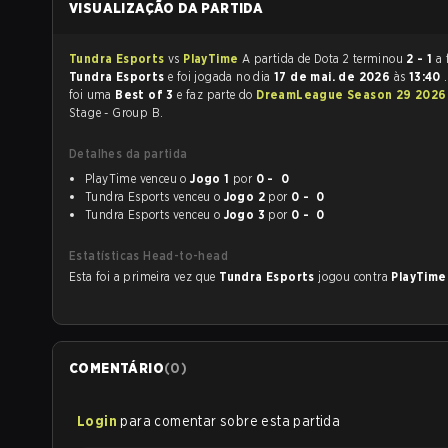
VISUALIZAÇÃO DA PARTIDA
Tundra Esports
vs
PlayTime
A partida de Dota 2 terminou
2 - 1
a 
Tundra Esports
e foi jogada no dia
17 de mai. de 2026
às
13:40
foi uma
Best of 3
e faz parte do
DreamLeague Season 29 202
Stage - Group B.
Detalhes da partida
PlayTime venceu o
Jogo 1
por
0 - 0
Tundra Esports venceu o
Jogo 2
por
0 - 0
Tundra Esports venceu o
Jogo 3
por
0 - 0
Estatísticas Head-to-head
Esta foi a primeira vez que
Tundra Esports
jogou contra
PlayTim
COMENTÁRIO
(
0
)
Login
para comentar sobre esta partida