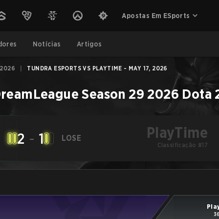
Apostas Em ESports
dores
Notícias
Artigos
 2026
|
TUNDRA ESPORTS VS PLAYTIME - MAY 17, 2026
reamLeague Season 29 2026
Dota 
PlayTime
2
-
1
LOSE
Classificação #17
Pla
3