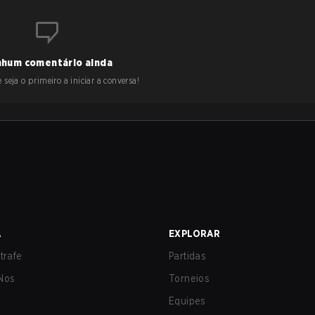
hum comentário ainda
 seja o primeiro a iniciar a conversa!
A
EXPLORAR
trafe
Partidas
Nos
Torneios
Equipes