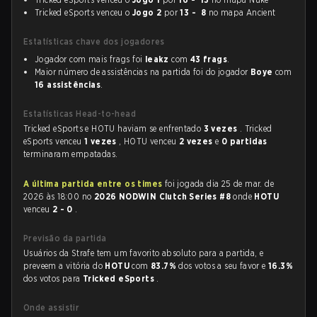
Tricked eSports venceu o
Jogo 2
por
13 - 8
no mapa Ancient
Estatísticas chave dos jogadores
Jogador com mais frags foi
leakz
com
43 frags
.
Maior número de assistências na partida foi do jogador
Boye
com
16 assistências
.
Estatísticas Head-to-head
Tricked eSports e HOTU haviam se enfrentado
3 vezes
. Tricked
eSports venceu
1 vezes
, HOTU venceu
2 vezes
e
0 partidas
terminaram empatadas.
A última partida entre os times
foi jogada dia 25 de mar. de
2026 às 18:00 no
2026 NODWIN Clutch Series #8
onde
HOTU
venceu
2 - 0
.
Previsão da partida
Usuários da Strafe tem um favorito absoluto para a partida, e
preveem a vitória do
HOTU
com
83.7%
dos votos a seu favor e
16.3%
dos votos para
Tricked eSports
.
Onde assistir