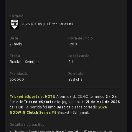
Torneio
2026 NODWIN Clutch Series #8
Data
Hora de início
21 maio
11:00
Etapa
Localização
Bracket - Semifinal
EU
Premiação
Formato
$
50000
Best of 3
Tricked eSports
vs
HOTU
A partida de CS:GO terminou
2 - 0
a
favor de
Tricked eSports
e foi jogada no dia
21 de mai. de 2026
às
11:00
. A partida foi uma
Best of 3
e faz parte do
2026
NODWIN Clutch Series #8
Bracket - Semifinal.
Detalhes da partida
Tricked eSports venceu o
Jogo 1
por
16 - 13
no mapa Nuke