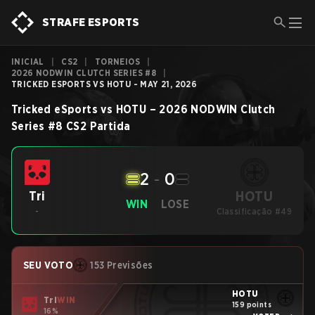
STRAFE ESPORTS
INICIAL
|
CS2
|
TORNEIOS
|
2026 NODWIN CLUTCH SERIES #8
|
TRICKED ESPORTS VS HOTU - MAY 21, 2026
Tricked eSports
vs
HOTU
–
2026 NODWIN Clutch
Series #8
CS2
Partida
2
-
0
HOTU
Tri
WIN
LOSE
-
Classificação #49
SEU VOTO
153 Previsões
HOTU
Tri
WIN
159 points
16%