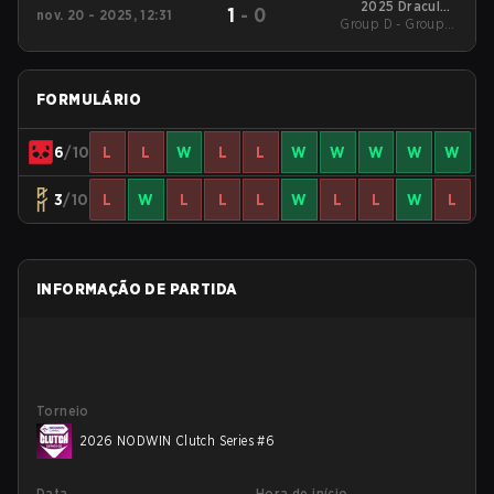
2025 DraculaN
1
-
0
nov. 20 - 2025, 12:31
Group D - Group D
Season 3
Winners' Match
FORMULÁRIO
6
/10
L
L
W
L
L
W
W
W
W
W
3
/10
L
W
L
L
L
W
L
L
W
L
INFORMAÇÃO DE PARTIDA
Torneio
2026 NODWIN Clutch Series #6
Data
Hora de início