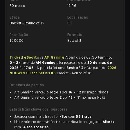
30 março
17:06
Etapa
Localização
Bracket - Round of 16
EU
Premiação
Formato
$
50000
Best of 3
Tricked eSports
vs
AM Gaming
A partida de CS:GO terminou
0 - 2
a favor de
AM Gaming
e foi jogada no dia
30 de mar. de
2026
às
17:06
. A partida foi uma
Best of 3
e faz parte do
2026
NODWIN Clutch Series #6
Bracket - Round of 16.
Detalhes da partida
AM Gaming venceu o
Jogo 1
por
16 - 12
no mapa Mirage
AM Gaming venceu o
Jogo 2
por
13 - 11
no mapa Nuke
Estatísticas chave dos jogadores
Jogador com mais frags foi
k1to
com
56 frags
.
Maior número de assistências na partida foi do jogador
Altekz
com
14 assistências
.