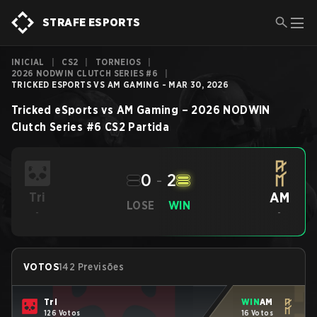
STRAFE ESPORTS
INICIAL
|
CS2
|
TORNEIOS
|
2026 NODWIN CLUTCH SERIES #6
|
TRICKED ESPORTS VS AM GAMING - MAR 30, 2026
Tricked eSports
vs
AM Gaming
–
2026 NODWIN
Clutch Series #6
CS2
Partida
0
-
2
AM
Tri
LOSE
WIN
-
-
VOTOS
142 Previsões
Tri
WIN
AM
126 Votos
16 Votos