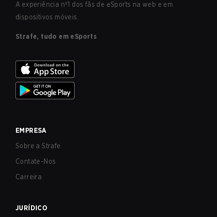
A experiência nº1 dos fãs de eSports na web e em
dispositivos móveis.
Strafe, tudo em eSports
EMPRESA
Sobre a Strafe
Contate-Nos
Carreira
JURÍDICO