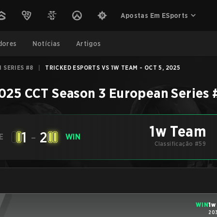
Apostas Em ESports
dores
Notícias
Artigos
 SERIES #8
|
TRICKED ESPORTS VS 1W TEAM - OCT 5, 2025
025 CCT Season 3 European Series 
1w Team
1
-
2
E
WIN
Classificação #59
WIN
1w
20