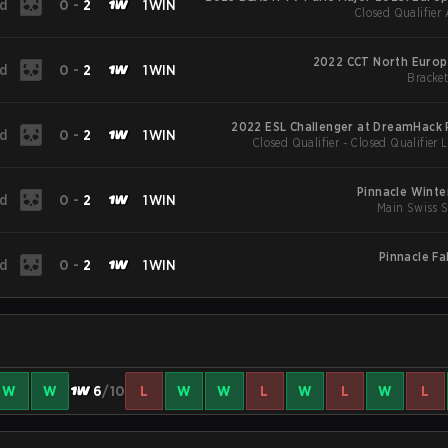
d
0
-
2
1WIN
Closed Qualifier
2022 CCT North Europe
d
0
-
2
1WIN
Bracket
2022 ESL Challenger at DreamHack
d
0
-
2
1WIN
Closed Qualifier - Closed Qualifier 
Pinnacle Winte
d
0
-
2
1WIN
Main Swiss S
Pinnacle Fa
d
0
-
2
1WIN
W
W
6
/10
L
W
W
L
W
L
W
L