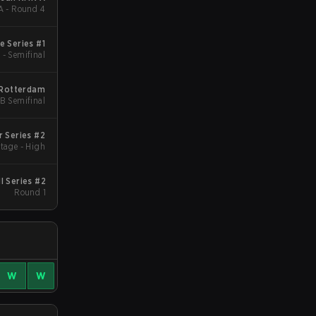
 A - Round 4
 Series #1
 - Semifinal
 Rotterdam
LB Semifinal
r Series #2
tage - High
ll Series #2
Round 1
W
W