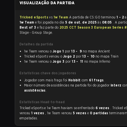
VISUALIZAÇÃO DA PARTIDA
Tricked eSports
vs
1w Team
A partida de CS:GO terminou
1 - 2
a
1w Team
e foi jogada no dia
5 de out. de 2025
às
08:05
. A parti
Best of 3
e faz parte do
2025 CCT Season 3 European Series 
Stage - Group Stage.
Detalhes da partida
1w Team venceu o
Jogo 1
por
13 - 9
no mapa Ancient
Tricked eSports venceu o
Jogo 2
por
13 - 10
no mapa Train
1w Team venceu o
Jogo 3
por
13 - 11
no mapa Inferno
Estatísticas chave dos jogadores
Jogador com mais frags foi
Hobbit
com
61 frags
.
Maior número de assistências na partida foi do jogador
interz
c
assistências
.
Estatísticas Head-to-head
Tricked eSports e 1w Team haviam se enfrentado
6 vezes
. Tricked e
venceu
1 vezes
, 1w Team venceu
5 vezes
e
0 partidas
terminara
empatadas.