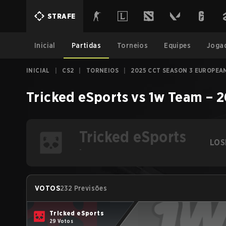
STRAFE
Inicial
Partidas
Torneios
Equipes
Joga
INICIAL
|
CS2
|
TORNEIOS
|
2025 CCT SEASON 3 EUROPEAN
Tricked eSports
vs
1w Team
–
2
Tricked eSports
LOS
-
VOTOS
232 Previsões
Tricked eSports
29 Votos