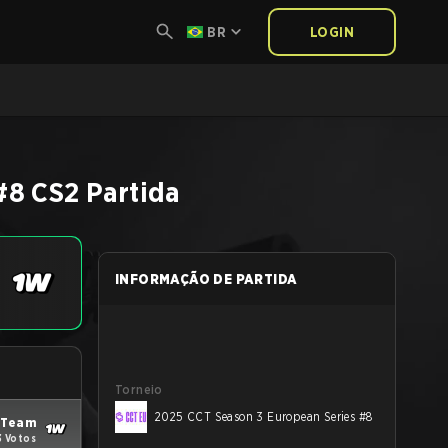
BR
LOGIN
#8
CS2
Partida
INFORMAÇÃO DE PARTIDA
Torneio
2025 CCT Season 3 European Series #8
 Team
3 Votos