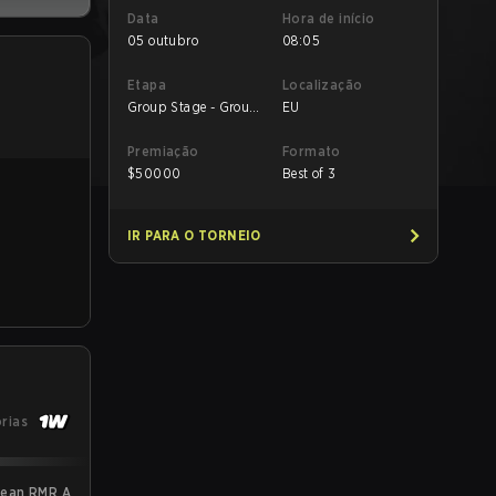
Data
Hora de início
05 outubro
08:05
Etapa
Localização
Group Stage - Group
EU
Stage
Premiação
Formato
$
50000
Best of 3
IR PARA O TORNEIO
órias
pean RMR A