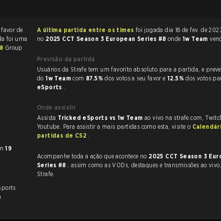
 favor de
A última partida entre os times
foi jogada dia 18 de fev. de 2023 às 14:26
da foi uma
no
2025 CCT Season 3 European Series #8
onde
1w Team
ven
#8
Group
Previsão da partida
Usuários da Strafe tem um favorito absoluto para a partida, e preveem a vitória
do
1w Team
com
87.5%
dos votos a seu favor e
12.5%
dos votos p
eSports
.
Onde assistir
Assista
Tricked eSports vs 1w Team
ao vivo na strafe.com, Twit
Youtube. Para assistir a mais partidas como esta, visite o
Calendár
partidas de CS2
.
om
19
Acompanhe toda a ação que acontece no
2025 CCT Season 3 Eu
Series #8
, assim como as VODs, destaques e transmissões ao vivo, tudo na
Strafe.
Sports
m