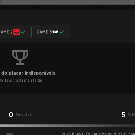
AME 2
GAME 3
do placar indisponíveis
Por favor, volte mais tarde
0
5
Empates
Vit
2023 BLAST. TV Paris Major 2023: Euro