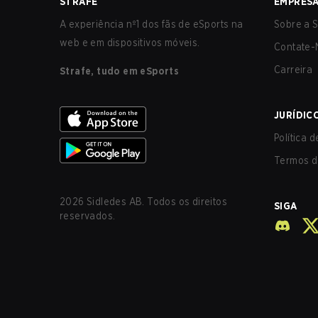
STRAFE
EMPRES
A experiência nº1 dos fãs de eSports na
Sobre a S
web e em dispositivos móveis.
Contate-
Carreira
Strafe, tudo em eSports
JURÍDIC
Política 
Termos d
2026
Sidledes AB. Todos os direitos
SIGA
reservados.