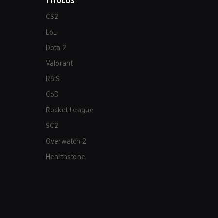
TÍTULOS
CS2
LoL
Dota 2
Valorant
R6:S
CoD
Rocket League
SC2
Overwatch 2
Hearthstone