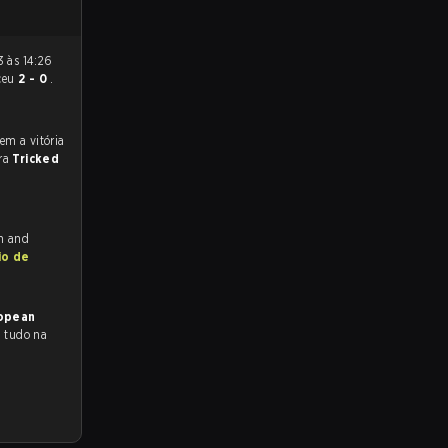
ceu
2 - 0
.
ara
Tricked
ch and
io de
ropean