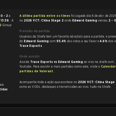
u
0 - 2
a
A última partida entre os times
foi jogada dia 8 de abr. de 2026 às 11:29
s
13:36
. A
no
2026 VCT: China Stage 2
onde
Edward Gaming
venceu
2 - 
 2
Group
Previsão da partida
Usuários da Strafe tem um favorito absoluto para a partida, e preveem a vitória
do
Edward Gaming
com
95.4%
dos votos a seu favor e
4.6%
dos v
Trace Esports
.
Onde assistir
Assista
Trace Esports vs Edward Gaming
ao vivo na strafe.com,
Youtube. Para assistir a mais partidas como esta, visite o
Calendár
partidas de Valorant
.
Acompanhe toda a ação que acontece no
2026 VCT: China Stage
ace
como as VODs, destaques e transmissões ao vivo, tudo na Strafe.
tidas