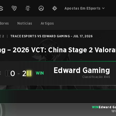
Apostas Em ESports
dores
Notícias
Artigos
E 2
|
TRACE ESPORTS VS EDWARD GAMING - JUL 17, 2026
ng
–
2026 VCT: China Stage 2
Valora
Edward Gaming
0
-
2
E
WIN
Classificação #46
WIN
Edward G
121