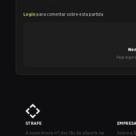
Login
para comentar sobre esta partida
Nen
Faça login e
STRAFE
EMPRES
A experiência nº1 dos fãs de eSports na
Sobre a S