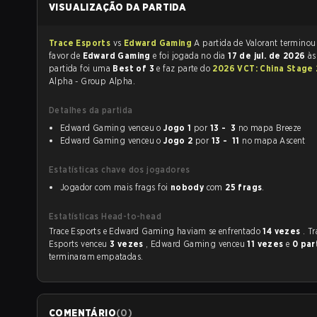
VISUALIZAÇÃO DA PARTIDA
Trace Esports
vs
Edward Gaming
A partida de Valorant termino
favor de
Edward Gaming
e foi jogada no dia
17 de jul. de 2026
à
partida foi uma
Best of 3
e faz parte do
2026 VCT: China Stage
Alpha - Group Alpha.
Detalhes da partida
Edward Gaming venceu o
Jogo 1
por
13 - 3
no mapa Breeze
Edward Gaming venceu o
Jogo 2
por
13 - 11
no mapa Ascent
Estatísticas chave dos jogadores
Jogador com mais frags foi
nobody
com
25 frags
.
Estatísticas Head-to-head
Trace Esports e Edward Gaming haviam se enfrentado
14 vezes
. Tr
Esports venceu
3 vezes
, Edward Gaming venceu
11 vezes
e
0 par
terminaram empatadas.
COMENTÁRIO
(
0
)