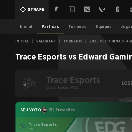
STRAFE
Inicial
Partidas
Torneios
Equipes
Joga
INICIAL
|
VALORANT
|
TORNEIOS
|
2026 VCT: CHINA STAG
Trace Esports
vs
Edward Gami
Trace Esports
LOS
Classificação #122
SEU VOTO
152 Previsões
Trace Esports
5%