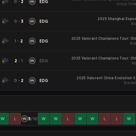
0
-
2
EDG
Group Omeg
2025 Shanghai Espor
0
-
3
EDG
Br
2025 Valorant Champions Tour: Chi
1
-
2
EDG
Bra
2025 Valorant Champions Tour: Chi
2
-
1
EDG
Al
2025 Valorant China Evolution S
0
-
2
EDG
Bracket
W
L
5
/10
W
W
L
W
W
L
L
W