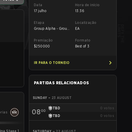
Data
Hora de início
17 julho
13:36
Etapa
Localização
Group Alpha - Group
EA
Alpha
Premiação
Formato
$
250000
Best of 3
IR PARA O TORNEIO
PARTIDAS RELACIONADOS
SUNDAY
–
23 AUGUST
TBD
0
votos
08
00
órias
TBD
0
votos
ina Stage 1
SATURDAY
–
22 AUGUST