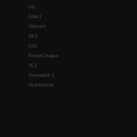
LoL
Dota 2
Valorant
R6:S
CoD
Rocket League
SC2
Overwatch 2
Hearthstone