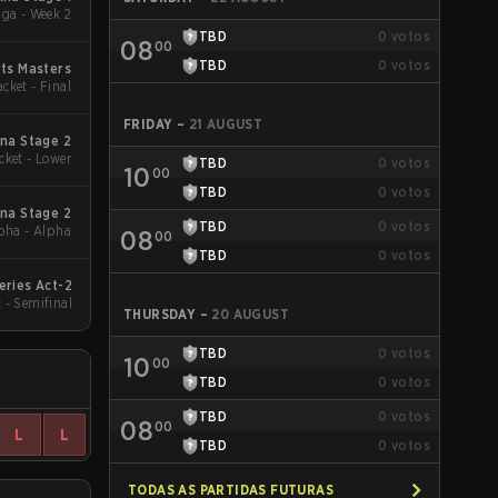
a - Week 2
TBD
0
votos
08
00
TBD
0
votos
ts Masters
acket - Final
FRIDAY
–
21 AUGUST
na Stage 2
cket - Lower
TBD
0
votos
10
00
TBD
0
votos
na Stage 2
TBD
0
votos
pha - Alpha
08
00
TBD
0
votos
eries Act-2
 - Semifinal
THURSDAY
–
20 AUGUST
TBD
0
votos
10
00
TBD
0
votos
TBD
0
votos
08
00
L
L
TBD
0
votos
TODAS AS PARTIDAS FUTURAS