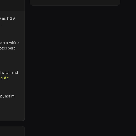
0
.
otos para
 Twitch and
io de
 2
, assim