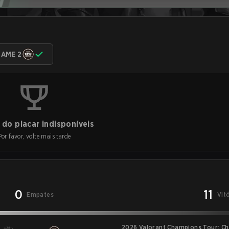
AME 2
do placar indisponíveis
Por favor, volte mais tarde
0
11
Empates
Vit
2026 Valorant Champions Tour: Ch