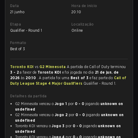
Data
Hora de início
21 junho
20:10
Etapa
Localização
Qualifier - Round 1
Online
Formato
Best of 3
Toronto KOI
vs
G2 Minnesota
A partida de Call of Duty terminou
3 - 2
a favor de
Toronto KOI
e foi jogada no dia
21 de jun. de
2026
às
20:10
. A partida foi uma
Best of 3
e faz parte do
Call of
Duty League Stage 4 Major Qualifiers
Qualifier - Round 1.
Detalhes da partida
G2 Minnesota venceu o
Jogo 1
por
0 - 0
jogando
unknown on
undefined
G2 Minnesota venceu o
Jogo 2
por
0 - 0
jogando
unknown on
undefined
Toronto KOI venceu o
Jogo 3
por
0 - 0
jogando
unknown on
undefined
Toronto KOI venceu o
Jogo 4
por
0 - 0
jogando
unknown on