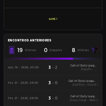
GAME
1
ENCONTROS ANTERIORES
19
0
8
Vitórias
Empates
Vitórias
Call of Duty League
3
-
2
mai. 16 - 2026, 05:00
Playoffs - UB
Major 3
Quarterfinals
Call of Duty League -
3
-
0
fev. 21 - 2026, 08:00
Call of Duty League
Qualifiers - Round 1
Stage 2 Major
Qualifiers
Call of Duty League
3
-
0
fev. 21 - 2026, 08:00
2026 Regular Season
Group Stage - Week 2
Stage 2 Qualifiers