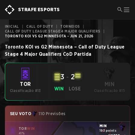
STRAFE ESPORTS
INICIAL
|
CALL OF DUTY
|
TORNEIOS
|
CALL OF DUTY LEAGUE STAGE 4 MAJOR QUALIFIERS
|
TORONTO KOI VS G2 MINNESOTA - JUN 21, 2026
Toronto KOI
vs
G2 Minnesota
–
Call of Duty League
Stage 4 Major Qualifiers
CoD
Partida
3
-
2
MIN
TOR
WIN
LOSE
Classificação #13
Classificação #15
SEU VOTO
110 Previsões
MIN
TOR
WIN
193 points
41%