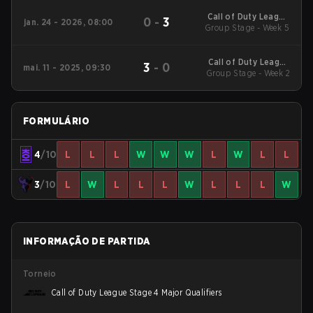
Call of Duty League
0
-
3
jan. 24 - 2026, 08:00
2026 Regular Season
Group Stage - Week 5
Stage 1 Qualifiers
Call of Duty League
3
-
0
mai. 11 - 2025, 09:30
2025 Regular Season
Group Stage - Week 2
Stage 4 Qualifiers
FORMULÁRIO
4
/10
L
L
L
W
W
W
L
W
L
L
3
/10
L
W
L
L
L
W
L
L
L
W
INFORMAÇÃO DE PARTIDA
Torneio
Call of Duty League Stage 4 Major Qualifiers