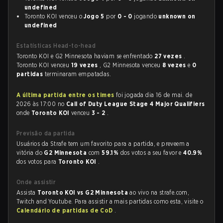
undefined
Toronto KOI venceu o
Jogo 5
por
0 - 0
jogando
unknown on
undefined
Estatísticas Head-to-head
Toronto KOI e G2 Minnesota haviam se enfrentado
27 vezes
.
Toronto KOI venceu
19 vezes
, G2 Minnesota venceu
8 vezes
e
0
partidas
terminaram empatadas.
A última partida entre os times
foi jogada dia 16 de mai. de
2026 às 17:00 no
Call of Duty League Stage 4 Major Qualifiers
onde
Toronto KOI
venceu
3 - 2
.
Previsão da partida
Usuários da Strafe tem um favorito para a partida, e preveem a
vitória do
G2 Minnesota
com
59.1%
dos votos a seu favor e
40.9%
dos votos para
Toronto KOI
.
Onde assistir
Assista
Toronto KOI vs G2 Minnesota
ao vivo na strafe.com,
Twitch and Youtube. Para assistir a mais partidas como esta, visite o
Calendário de partidas de CoD
.