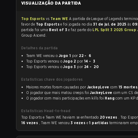
VISUALIZAÇÃO DA PARTIDA
Top Esports
vs
Team WE
A partida de League of Legends te
favor de
Top Esports
e foi jogada no dia
31 de jul. de 2025
às
09
partida foi uma
Best of 3
e faz parte do
LPL Split 3 2025 Group
Group Ascend.
Detalhes da partida
Team WE venceu o
Jogo 1
por
22 - 6
Top Esports venceu o
Jogo 2
por
14 - 3
Top Esports venceu o
Jogo 3
por
24 - 20
Estatísticas chave dos jogadores
Maiores mortes foram causadas por
JackeyLove
com
15 mortes
O jogador que mais matou creeps foi
JackeyLove
com um CS d
O jogador com mais participações em kills foi
Hang
com um KP
Estatísticas Head-to-head
Top Esports e Team WE haviam se enfrentado
20 vezes
. Top Espor
16 vezes
, Team WE venceu
3 vezes
e
1 partidas
terminaram emp