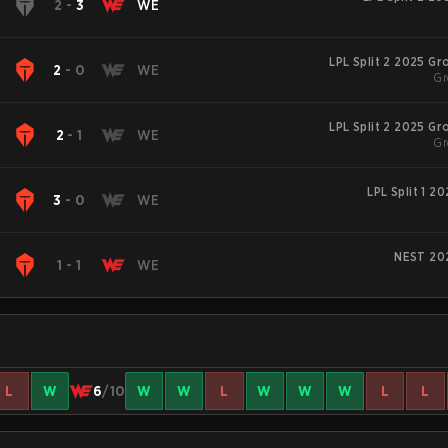
S
2
-
3
WE
LPL Split 2 2025 G
S
2
-
0
WE
Gr
LPL Split 2 2025 G
S
2
-
1
WE
Gr
LPL Split 1 2
S
3
-
0
WE
NEST 20
S
1
-
1
WE
L
W
6
/10
W
W
L
W
W
W
L
L