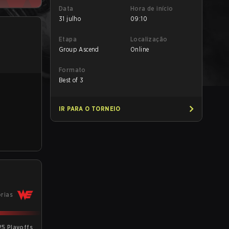
Data
Hora de início
31 julho
09:10
Etapa
Localização
Group Ascend
Online
Formato
Best of 3
IR PARA O TORNEIO
órias
25 Playoffs