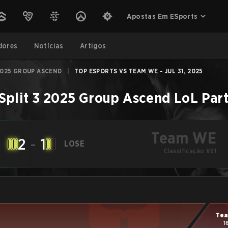
Apostas Em ESports
dores
Notícias
Artigos
 2025 GROUP ASCEND
|
TOP ESPORTS VS TEAM WE - JUL 31, 2025
Split 3 2025 Group Ascend
LoL
Par
Team WE
2
-
1
LOSE
Classificação #61
Te
1