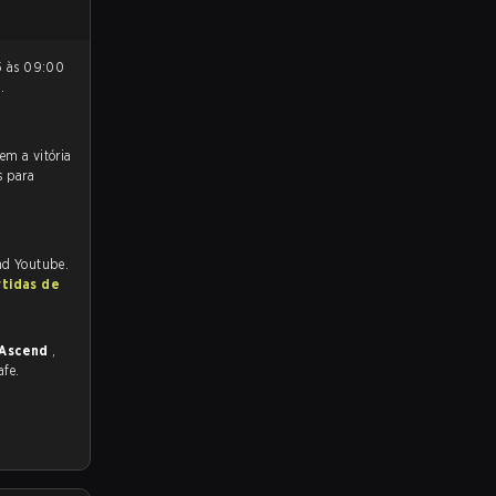
2
.
s para
and Youtube.
rtidas de
p Ascend
,
afe.