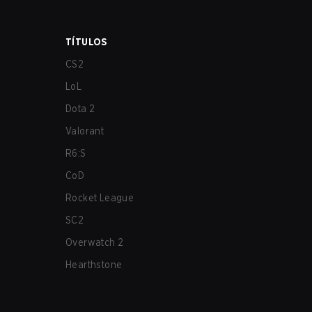
TÍTULOS
CS2
LoL
Dota 2
Valorant
R6:S
CoD
Rocket League
SC2
Overwatch 2
Hearthstone