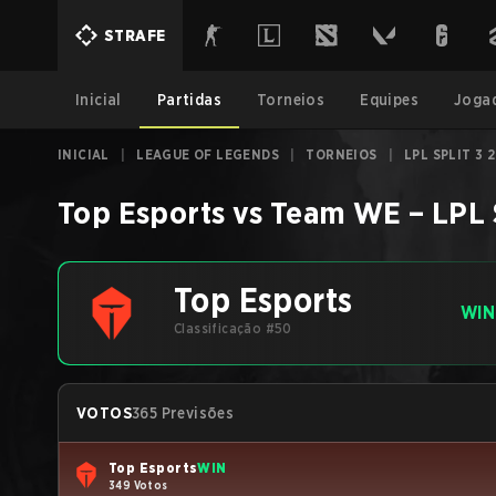
STRAFE
Inicial
Partidas
Torneios
Equipes
Joga
INICIAL
|
LEAGUE OF LEGENDS
|
TORNEIOS
|
LPL SPLIT 3
Top Esports
vs
Team WE
–
LPL 
Top Esports
WIN
Classificação #50
VOTOS
365 Previsões
Top Esports
WIN
349 Votos