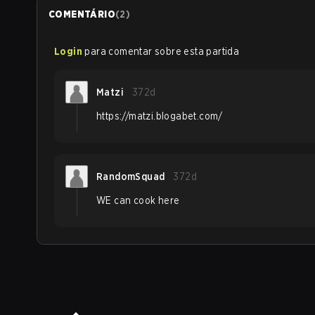
COMENTÁRIO
(
2
)
Login
para comentar sobre esta partida
Matzi
372d
https://matzi.blogabet.com/
RandomSquad
372d
WE can cook here