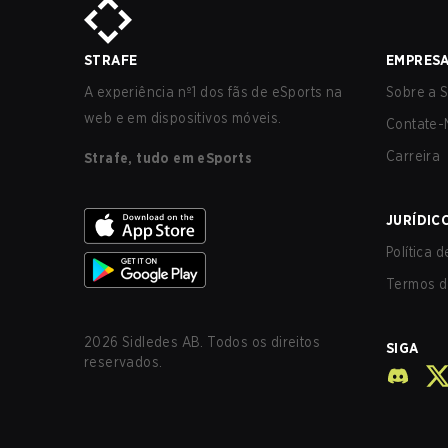
STRAFE
EMPRES
A experiência nº1 dos fãs de eSports na
Sobre a S
web e em dispositivos móveis.
Contate-
Carreira
Strafe, tudo em eSports
JURÍDIC
Política 
Termos d
2026
Sidledes AB. Todos os direitos
SIGA
reservados.