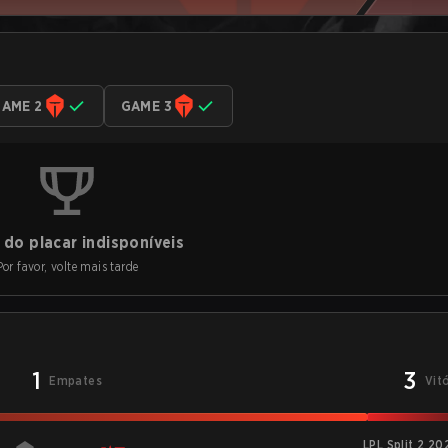
AME 2
GAME 3
do placar indisponíveis
Por favor, volte mais tarde
1
3
Empates
Vit
LPL Split 2 20