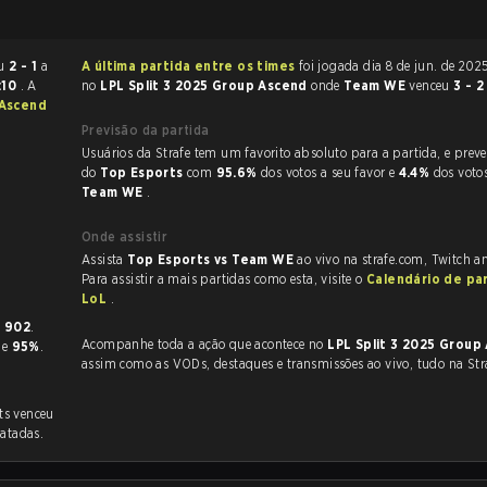
rminou
2 - 1
a
A última partida entre os times
foi jogada dia 8 de jun. de 2025 às 09:00
:10
. A
no
LPL Split 3 2025 Group Ascend
onde
Team WE
venceu
3 - 
 Ascend
Previsão da partida
Usuários da Strafe tem um favorito absoluto para a partida, e preveem a vitória
do
Top Esports
com
95.6%
dos votos a seu favor e
4.4%
dos voto
Team WE
.
Onde assistir
Assista
Top Esports vs Team WE
ao vivo na strafe.com, Twitch 
Para assistir a mais partidas como esta, visite o
Calendário de pa
LoL
.
.
e
902
.
Acompanhe toda a ação que acontece no
LPL Split 3 2025 Grou
 de
95%
.
assim como as VODs, destaques e transmissões ao vivo, tudo na Str
ts venceu
atadas.