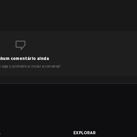
hum comentário ainda
 seja o primeiro a iniciar a conversa!
A
EXPLORAR