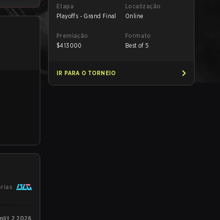
Etapa
Localização
Playoffs - Grand Final
Online
Premiação
Formato
$
413000
Best of 5
IR PARA O TORNEIO
órias
Split 2 2026