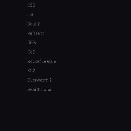
CS2
LoL
Dota 2
Valorant
R6:S
CoD
Rocket League
SC2
Overwatch 2
Hearthstone