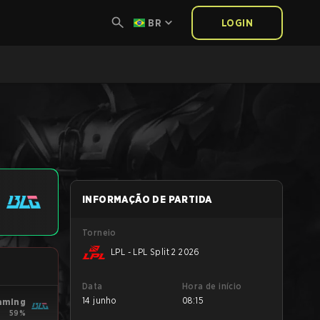
BR
LOGIN
INFORMAÇÃO DE PARTIDA
Torneio
LPL - LPL Split 2 2026
Data
Hora de início
14 junho
08:15
Gaming
59%