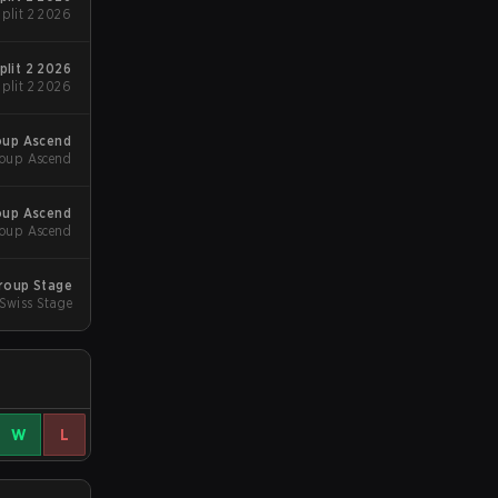
plit 2 2026
Split 2 2026
plit 2 2026
roup Ascend
oup Ascend
roup Ascend
oup Ascend
roup Stage
Swiss Stage
W
L