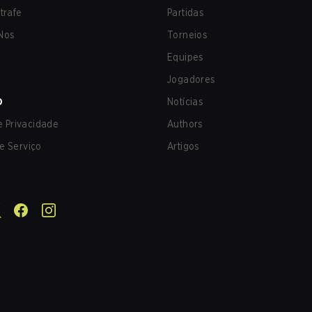
trafe
Partidas
Nos
Torneios
Equipes
Jogadores
O
Notícias
de Privacidade
Authors
e Serviço
Artigos