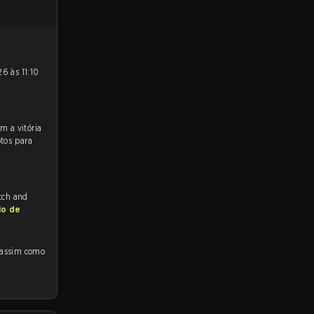
otos para
itch and
io de
assim como