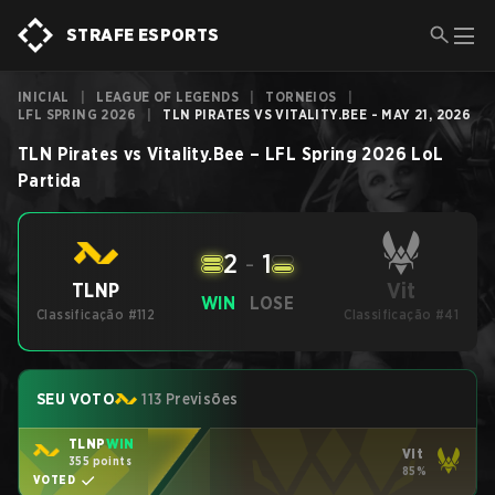
STRAFE ESPORTS
INICIAL
|
LEAGUE OF LEGENDS
|
TORNEIOS
|
LFL SPRING 2026
|
TLN PIRATES VS VITALITY.BEE - MAY 21, 2026
TLN Pirates
vs
Vitality.Bee
–
LFL Spring 2026
LoL
Partida
2
-
1
Vit
TLNP
WIN
LOSE
Classificação #112
Classificação #41
SEU VOTO
113 Previsões
TLNP
WIN
Vit
355 points
85%
VOTED