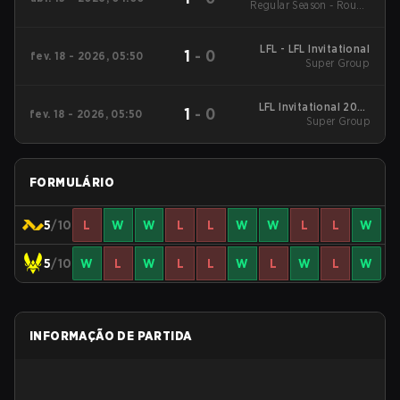
Regular Season - Round
1
LFL - LFL Invitational
1
-
0
fev. 18 - 2026, 05:50
Super Group
LFL Invitational 2026
1
-
0
fev. 18 - 2026, 05:50
Super Group
Super Group
FORMULÁRIO
5
/10
L
W
W
L
L
W
W
L
L
W
5
/10
W
L
W
L
L
W
L
W
L
W
INFORMAÇÃO DE PARTIDA