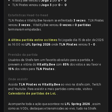
Vitality.Bee venceu o
Jogo 2
por
0 - 0
TLN Pirates venceu o
Jogo 3
por
0 - 0
Estatísticas Head-to-head
TLN Pirates e Vitality.Bee haviam se enfrentado
3 vezes
. TLN Pirates
venceu
3 vezes
, Vitality.Bee venceu
0 vezes
e
0 partidas
terminaram empatadas.
A última partida entre os times
foi jogada dia 15 de abr. de 2026
às 16:00 no
LFL Spring 2026
onde
TLN Pirates
venceu
1 - 0
.
Previsão da partida
Usuários da Strafe tem um favorito absoluto para a partida, e
preveem a vitória do
Vitality.Bee
com
85%
dos votos a seu favor e
15%
dos votos para
TLN Pirates
.
Onde assistir
Assista
TLN Pirates vs Vitality.Bee
ao vivo na strafe.com, Twitch
and Youtube. Para assistir a mais partidas como esta, visite o
Calendário de partidas de LoL
.
Acompanhe toda a ação que acontece no
LFL Spring 2026
, assim
como as VODs, destaques e transmissões ao vivo, tudo na Strafe.