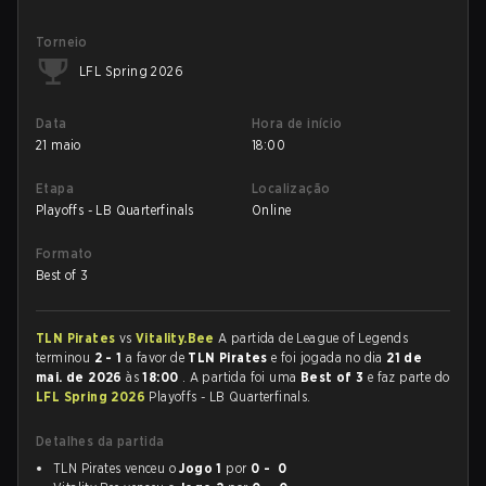
Torneio
LFL Spring 2026
Data
Hora de início
21 maio
18:00
Etapa
Localização
Playoffs - LB Quarterfinals
Online
Formato
Best of 3
TLN Pirates
vs
Vitality.Bee
A partida de League of Legends
terminou
2 - 1
a favor de
TLN Pirates
e foi jogada no dia
21 de
mai. de 2026
às
18:00
. A partida foi uma
Best of 3
e faz parte do
LFL Spring 2026
Playoffs - LB Quarterfinals.
Detalhes da partida
TLN Pirates venceu o
Jogo 1
por
0 - 0