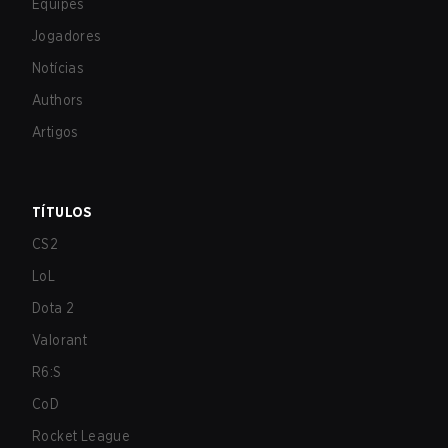
Equipes
Jogadores
Notícias
Authors
Artigos
TÍTULOS
CS2
LoL
Dota 2
Valorant
R6:S
CoD
Rocket League