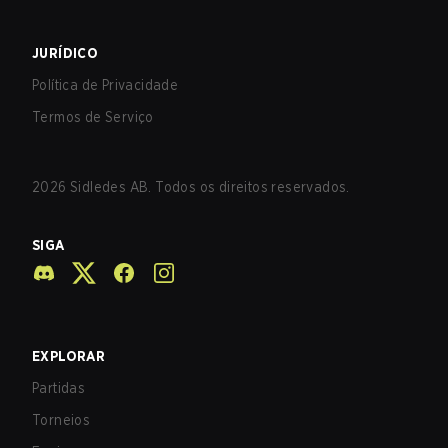
JURÍDICO
Política de Privacidade
Termos de Serviço
2026
Sidledes AB. Todos os direitos reservados.
SIGA
EXPLORAR
Partidas
Torneios