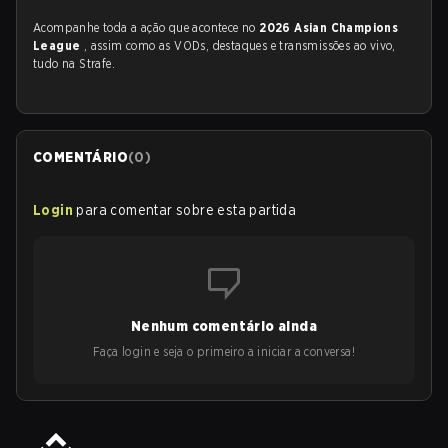
Acompanhe toda a ação que acontece no
2026 Asian Champions
League
, assim como as VODs, destaques e transmissões ao vivo,
tudo na Strafe.
COMENTÁRIO
(
0
)
Login
para comentar sobre esta partida
Nenhum comentário ainda
Faça login e seja o primeiro a iniciar a conversa!