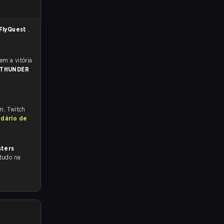
FlyQuest
.
THUNDER
om, Twitch
ndário de
sters