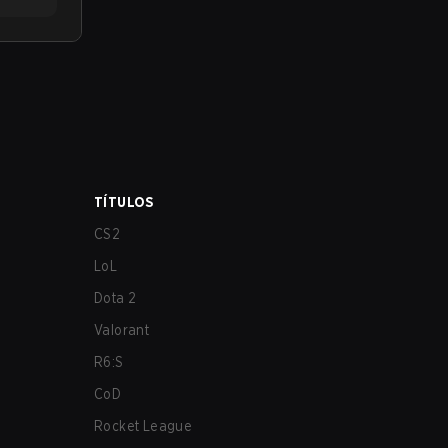
TÍTULOS
CS2
LoL
Dota 2
Valorant
R6:S
CoD
Rocket League