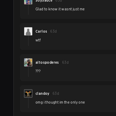
SoySauce
63d
Glad to know it wasnt just me
Carlos
63d
wtf
altospoderes
63d
???
clandoy
63d
omg i thought im the only one