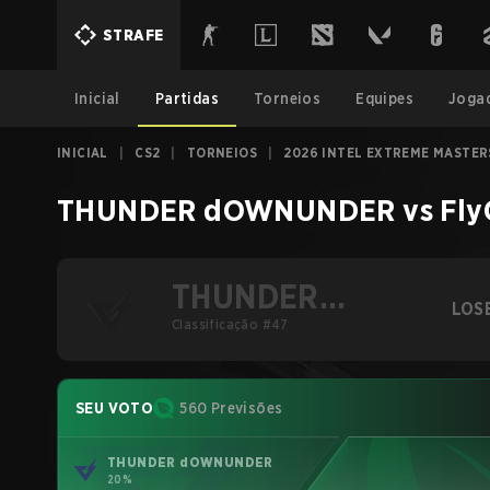
STRAFE
Inicial
Partidas
Torneios
Equipes
Joga
INICIAL
|
CS2
|
TORNEIOS
|
2026 INTEL EXTREME MASTE
THUNDER dOWNUNDER
vs
Fly
THUNDER
LOS
dOWNUNDER
Classificação #47
SEU VOTO
560 Previsões
THUNDER dOWNUNDER
20%