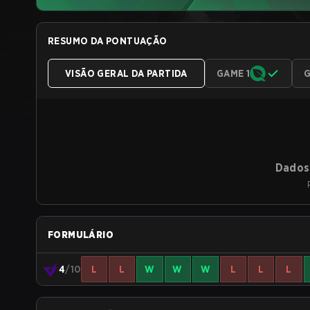
RESUMO DA PONTUAÇÃO
VISÃO GERAL DA PARTIDA
GAME 1
G
Dados 
FORMULÁRIO
4
/10
L
L
W
W
W
L
L
L