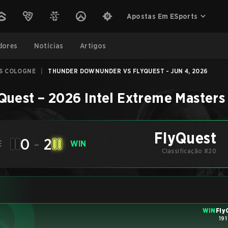
Apostas Em ESports
dores
Notícias
Artigos
RS COLOGNE
|
THUNDER DOWNUNDER VS FLYQUEST - JUN 4, 2026
Quest
–
2026 Intel Extreme Masters
FlyQuest
0
-
2
E
WIN
Classificação #20
WIN
Fly
191