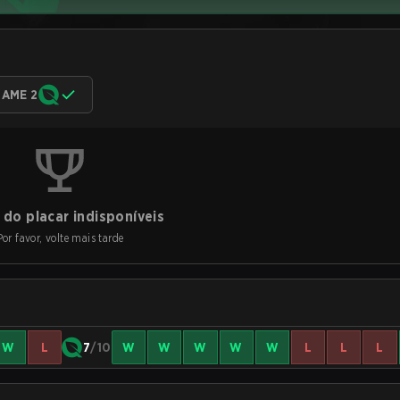
AME 2
do placar indisponíveis
Por favor, volte mais tarde
W
L
7
/10
W
W
W
W
W
L
L
L