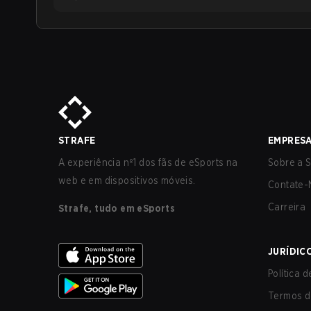
STRAFE
EMPRES
A experiência nº1 dos fãs de eSports na
Sobre a S
web e em dispositivos móveis.
Contate-
Carreira
Strafe, tudo em eSports
JURÍDIC
Política 
Termos d