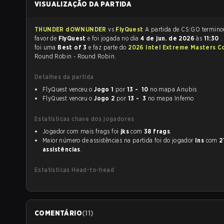
VISUALIZAÇÃO DA PARTIDA
THUNDER dOWNUNDER
vs
FlyQuest
A partida de CS:GO ter
favor de
FlyQuest
e foi jogada no dia
4 de jun. de 2026
às
11:30
.
foi uma
Best of 3
e faz parte do
2026 Intel Extreme Masters C
Round Robin - Round Robin.
Detalhes da partida
FlyQuest venceu o
Jogo 1
por
13 - 10
no mapa Anubis
FlyQuest venceu o
Jogo 2
por
13 - 3
no mapa Inferno
Estatísticas chave dos jogadores
Jogador com mais frags foi
jks
com
38 frags
.
Maior número de assistências na partida foi do jogador
Ins
com
2
assistências
.
Estatísticas Head-to-head
COMENTÁRIO
(
11
)