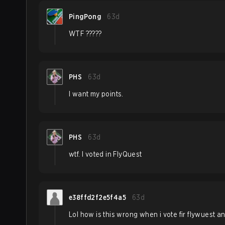
PingPong
63d
WTF ?????
PHS
63d
I want my points.
PHS
63d
wtf. I voted in FlyQuest
e38ffd2f2e5f4a5
63d
Lol how is this wrong when i vote fir flywuest a