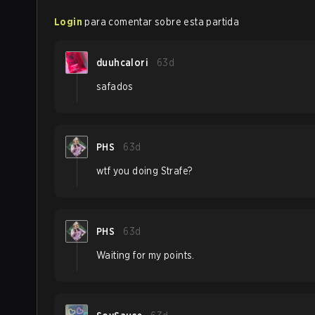
Login
para comentar sobre esta partida
duuhcalori
63d
safados
PHS
63d
wtf you doing Strafe?
PHS
63d
Waiting for my points.