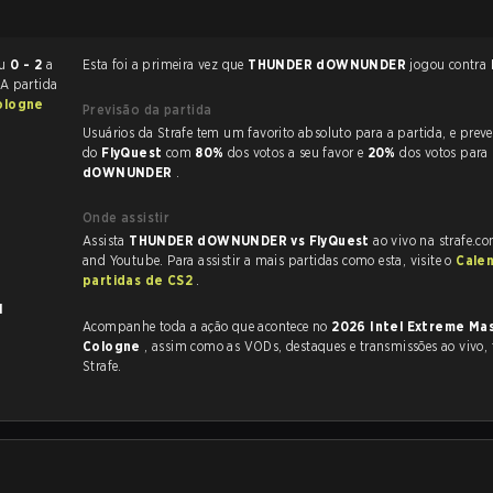
minou
0 - 2
a
Esta foi a primeira vez que
THUNDER dOWNUNDER
jogou contra
 A partida
ologne
Previsão da partida
Usuários da Strafe tem um favorito absoluto para a partida, e preveem a vitória
do
FlyQuest
com
80%
dos votos a seu favor e
20%
dos votos para
dOWNUNDER
.
Onde assistir
Assista
THUNDER dOWNUNDER vs FlyQuest
ao vivo na strafe.c
and Youtube. Para assistir a mais partidas como esta, visite o
Cale
partidas de CS2
.
1
Acompanhe toda a ação que acontece no
2026 Intel Extreme Ma
Cologne
, assim como as VODs, destaques e transmissões ao vivo, tudo na
Strafe.