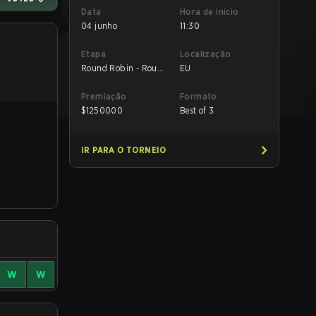
Data
Hora de início
04 junho
11:30
Etapa
Localização
Round Robin - Round
EU
Robin
Premiação
Formato
$
1250000
Best of 3
IR PARA O TORNEIO
W
W