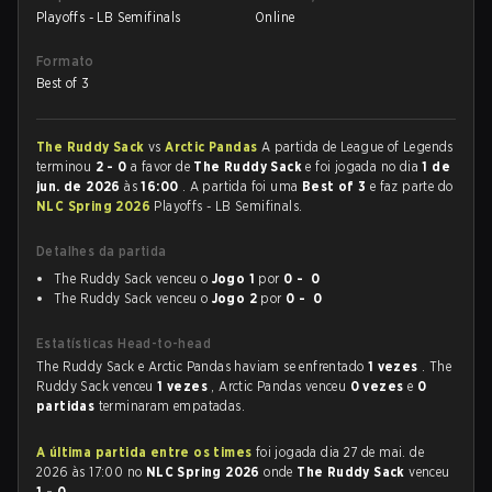
Playoffs - LB Semifinals
Online
Formato
Best of 3
The Ruddy Sack
vs
Arctic Pandas
A partida de League of Legends
terminou
2 - 0
a favor de
The Ruddy Sack
e foi jogada no dia
1 de
jun. de 2026
às
16:00
. A partida foi uma
Best of 3
e faz parte do
NLC Spring 2026
Playoffs - LB Semifinals.
Detalhes da partida
The Ruddy Sack venceu o
Jogo 1
por
0 - 0
The Ruddy Sack venceu o
Jogo 2
por
0 - 0
Estatísticas Head-to-head
The Ruddy Sack e Arctic Pandas haviam se enfrentado
1 vezes
. The
Ruddy Sack venceu
1 vezes
, Arctic Pandas venceu
0 vezes
e
0
partidas
terminaram empatadas.
A última partida entre os times
foi jogada dia 27 de mai. de
2026 às 17:00 no
NLC Spring 2026
onde
The Ruddy Sack
venceu
1 - 0
.