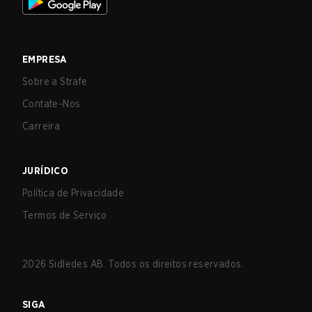
EMPRESA
Sobre a Strafe
Contate-Nos
Carreira
JURÍDICO
Política de Privacidade
Termos de Serviço
2026
Sidledes AB. Todos os direitos reservados.
SIGA