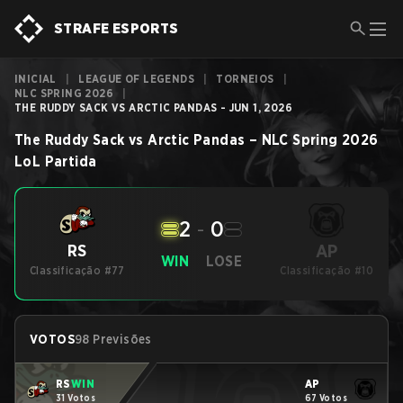
STRAFE ESPORTS
INICIAL
|
LEAGUE OF LEGENDS
|
TORNEIOS
|
NLC SPRING 2026
|
THE RUDDY SACK VS ARCTIC PANDAS - JUN 1, 2026
The Ruddy Sack
vs
Arctic Pandas
–
NLC Spring 2026
LoL
Partida
2
-
0
AP
RS
WIN
LOSE
Classificação #77
Classificação #10
VOTOS
98 Previsões
RS
WIN
AP
31 Votos
67 Votos