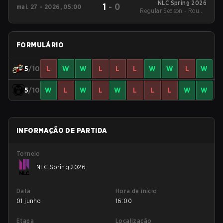
NLC Spring 2026
1
-
0
mai. 27 - 2026, 05:00
Regular Season - Round
1
FORMULÁRIO
5
/10
L
W
W
L
L
L
W
W
L
W
5
/10
W
L
W
L
W
L
L
L
W
W
INFORMAÇÃO DE PARTIDA
Torneio
NLC Spring 2026
Data
Hora de início
01 junho
16:00
Etapa
Localização