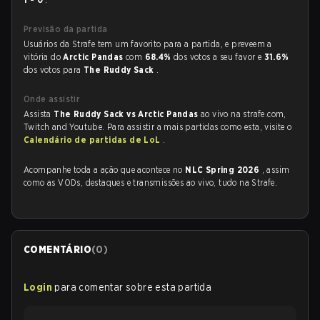
Previsão da partida
Usuários da Strafe tem um favorito para a partida, e preveem a
vitória do
Arctic Pandas
com
68.4%
dos votos a seu favor e
31.6%
dos votos para
The Ruddy Sack
.
Onde assistir
Assista
The Ruddy Sack vs Arctic Pandas
ao vivo na strafe.com,
Twitch and Youtube. Para assistir a mais partidas como esta, visite o
Calendário de partidas de LoL
.
Acompanhe toda a ação que acontece no
NLC Spring 2026
, assim
como as VODs, destaques e transmissões ao vivo, tudo na Strafe.
COMENTÁRIO
(
0
)
Login
para comentar sobre esta partida