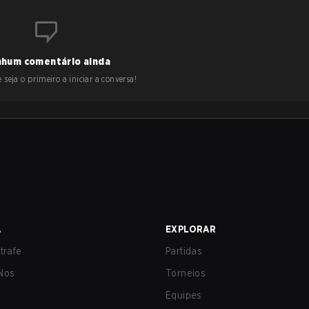
hum comentário ainda
 seja o primeiro a iniciar a conversa!
A
EXPLORAR
trafe
Partidas
Nos
Torneios
Equipes