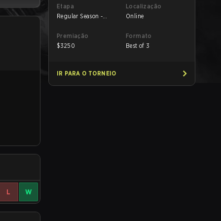
Etapa
Localização
Regular Season -
Online
Round 1
Premiação
Formato
$
3250
Best of 3
IR PARA O TORNEIO
L
W