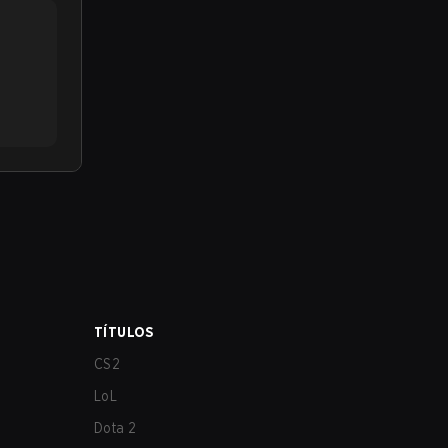
TÍTULOS
CS2
LoL
Dota 2