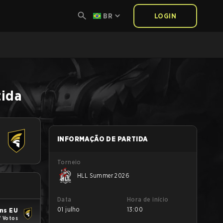
BR
LOGIN
tida
INFORMAÇÃO DE PARTIDA
Torneio
HLL Summer 2026
Data
Hora de início
01 julho
13:00
ns EU
7 Votos