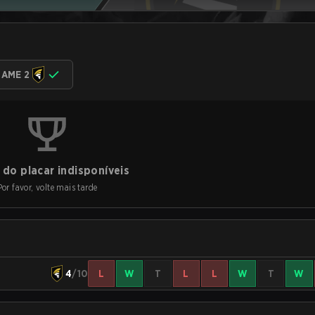
AME 2
do placar indisponíveis
Por favor, volte mais tarde
4
/10
L
W
T
L
L
W
T
W