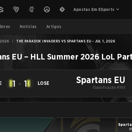
Apostas Em ESports
dores
Notícias
Artigos
 2026
|
THE PARADOX INVADERS VS SPARTANS EU - JUL 1, 2026
ans EU
–
HLL Summer 2026
LoL
Par
Spartans EU
1
-
1
E
LOSE
Classificação #193
Sparta
3