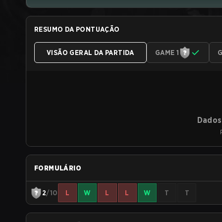
RESUMO DA PONTUAÇÃO
VISÃO GERAL DA PARTIDA
GAME 1
G
Dados 
FORMULÁRIO
2
/10
L
W
L
L
W
T
T