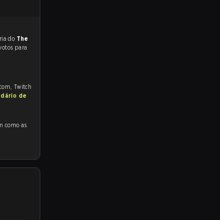
preveem a vitória do
The
votos para
.com, Twitch
ndário de
o as