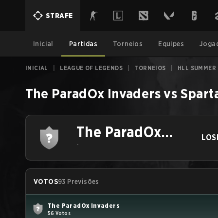
STRAFE
Inicial
Partidas
Torneios
Equipes
Joga
INICIAL
|
LEAGUE OF LEGENDS
|
TORNEIOS
|
HLL SUMMER
The ParadOx Invaders
vs
Spart
The ParadOx
LOS
Invaders
-
VOTOS
93 Previsões
The ParadOx Invaders
56 Votos