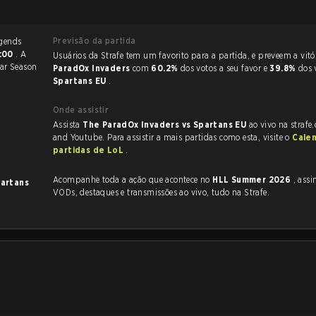
Previsão da partida
3:00
. A
Usuários da Strafe tem um favorito para a partida, e 
ar Season
ParadOx Invaders
com
60.2%
dos votos a seu favor e
39.8%
dos 
Spartans EU
.
Onde assistir
Assista
The ParadOx Invaders vs Spartans EU
ao vivo na strafe
and Youtube. Para assistir a mais partidas como esta, visite o
Cale
partidas de LoL
.
Acompanhe toda a ação que acontece no
HLL Summer 2026
, assim com
artans
VODs, destaques e transmissões ao vivo, tudo na Strafe.