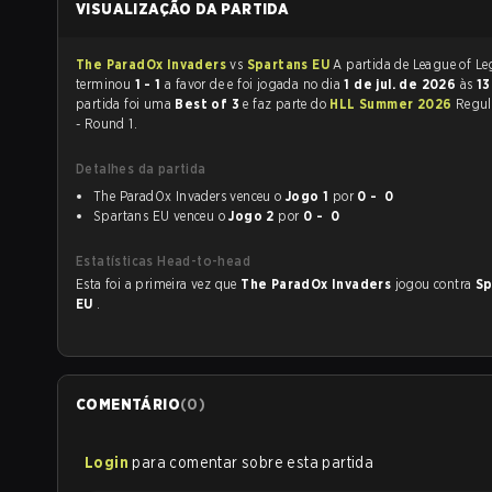
VISUALIZAÇÃO DA PARTIDA
The ParadOx Invaders
vs
Spartans EU
A partida de League of Legends
terminou
1 - 1
a favor de
e foi jogada no dia
1 de jul. de 2026
às
1
partida foi uma
Best of 3
e faz parte do
HLL Summer 2026
Regul
- Round 1.
Detalhes da partida
The ParadOx Invaders venceu o
Jogo 1
por
0 - 0
Spartans EU venceu o
Jogo 2
por
0 - 0
Estatísticas Head-to-head
Esta foi a primeira vez que
The ParadOx Invaders
jogou contra
Sp
EU
.
COMENTÁRIO
(
0
)
Login
para comentar sobre esta partida