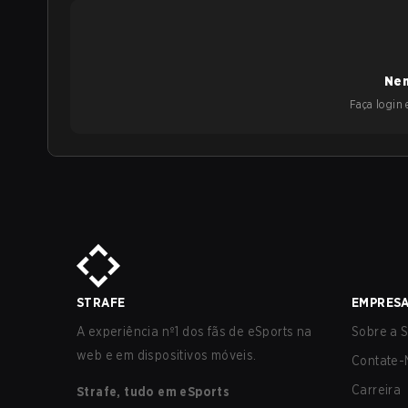
Nen
Faça login e
STRAFE
EMPRES
A experiência nº1 dos fãs de eSports na
Sobre a S
web e em dispositivos móveis.
Contate-
Carreira
Strafe, tudo em eSports