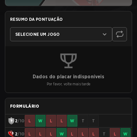
RESUMO DA PONTUAÇÃO
SELECIONE UM JOGO
Dados do placar indisponíveis
Por favor, volte mais tarde
FORMULÁRIO
2
/10
L
W
L
L
W
T
T
2
/10
L
L
L
W
L
L
L
T
L
W