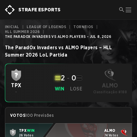
STRAFE ESPORTS
INICIAL
|
LEAGUE OF LEGENDS
|
TORNEIOS
|
HLL SUMMER 2026
|
THE PARADOX INVADERS VS ALMO PLAYERS - JUL 8, 2026
The ParadOx Invaders
vs
ALMO Players
–
HLL
Summer 2026
LoL
Partida
2
-
0
ALMO
TPX⁠
WIN
LOSE
-
Classificação #188
VOTOS
100 Previsões
TPX⁠
WIN
ALMO
26 Votos
74 Votos