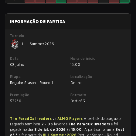
INFORMAÇÃO DE PARTIDA
Torneio
HLL Summer 2026
Data
Hora de início
08 julho
15:00
Etapa
Localização
Regular Season - Round 1
Online
Premiação
Formato
$
3250
Best of 3
The ParadOx Invaders
vs
ALMO Players
A partida de League of
Legends terminou
2 - 0
a favor de
The ParadOx Invaders
e foi
jogada no dia
8 de jul. de 2026
às
15:00
. A partida foi uma
Best
of 3
e faz parte do
HLL Summer 2026
Regular Season - Round 1.