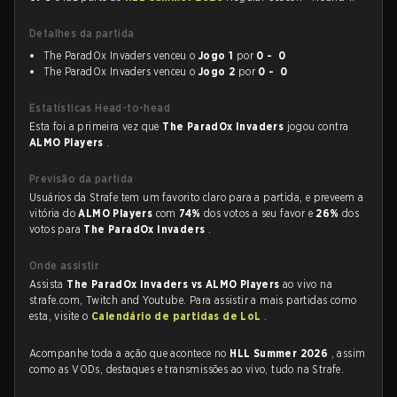
Detalhes da partida
The ParadOx Invaders venceu o
Jogo 1
por
0 - 0
The ParadOx Invaders venceu o
Jogo 2
por
0 - 0
Estatísticas Head-to-head
Esta foi a primeira vez que
The ParadOx Invaders
jogou contra
ALMO Players
.
Previsão da partida
Usuários da Strafe tem um favorito claro para a partida, e preveem a
vitória do
ALMO Players
com
74%
dos votos a seu favor e
26%
dos
votos para
The ParadOx Invaders
.
Onde assistir
Assista
The ParadOx Invaders vs ALMO Players
ao vivo na
strafe.com, Twitch and Youtube. Para assistir a mais partidas como
esta, visite o
Calendário de partidas de LoL
.
Acompanhe toda a ação que acontece no
HLL Summer 2026
, assim
como as VODs, destaques e transmissões ao vivo, tudo na Strafe.