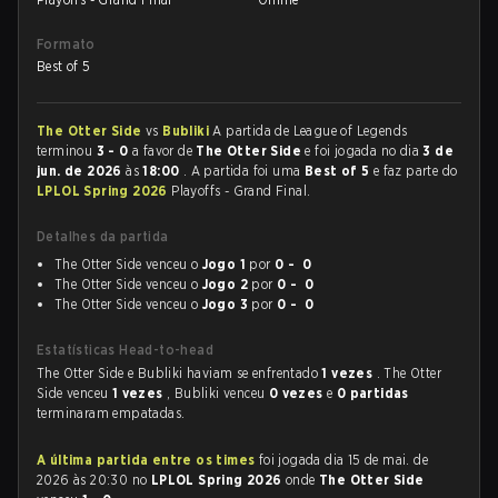
Formato
Best of 5
The Otter Side
vs
Bubliki
A partida de League of Legends
terminou
3 - 0
a favor de
The Otter Side
e foi jogada no dia
3 de
jun. de 2026
às
18:00
. A partida foi uma
Best of 5
e faz parte do
LPLOL Spring 2026
Playoffs - Grand Final.
Detalhes da partida
The Otter Side venceu o
Jogo 1
por
0 - 0
The Otter Side venceu o
Jogo 2
por
0 - 0
The Otter Side venceu o
Jogo 3
por
0 - 0
Estatísticas Head-to-head
The Otter Side e Bubliki haviam se enfrentado
1 vezes
. The Otter
Side venceu
1 vezes
, Bubliki venceu
0 vezes
e
0 partidas
terminaram empatadas.
A última partida entre os times
foi jogada dia 15 de mai. de
2026 às 20:30 no
LPLOL Spring 2026
onde
The Otter Side