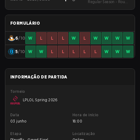
Regular Season - Round
1
FORMULÁRIO
6
/10
W
L
L
L
W
L
W
W
W
W
5
/10
W
W
L
L
L
L
L
W
W
W
INFORMAÇÃO DE PARTIDA
Torneio
LPLOL Spring 2026
Data
Hora de início
03 junho
18:00
Etapa
Localização
Playoffs - Grand Final
Online