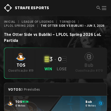
STRAFE ESPORTS
INICIAL
|
LEAGUE OF LEGENDS
|
TORNEIOS
|
LPLOL SPRING 2026
|
THE OTTER SIDE VS BUBLIKI - JUN 3, 2026
The Otter Side
vs
Bubliki
–
LPLOL Spring 2026
LoL
Partida
3
-
0
Bub
TOS
WIN
LOSE
Classificação #19
Classificação #170
VOTOS
0 Previsões
TOS
WIN
Bub
0 Votos
0 Votos