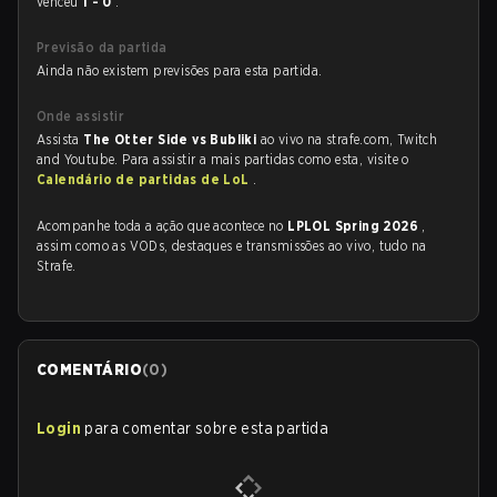
venceu
1 - 0
.
Previsão da partida
Ainda não existem previsões para esta partida.
Onde assistir
Assista
The Otter Side vs Bubliki
ao vivo na strafe.com, Twitch
and Youtube. Para assistir a mais partidas como esta, visite o
Calendário de partidas de LoL
.
Acompanhe toda a ação que acontece no
LPLOL Spring 2026
,
assim como as VODs, destaques e transmissões ao vivo, tudo na
Strafe.
COMENTÁRIO
(
0
)
Login
para comentar sobre esta partida