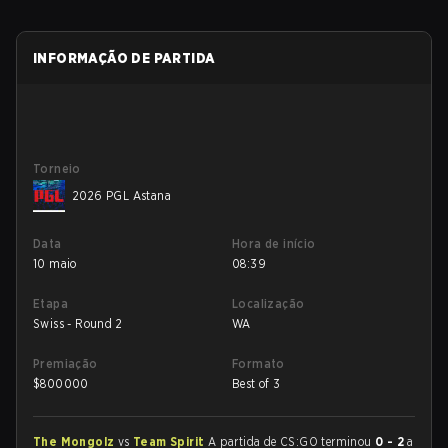
INFORMAÇÃO DE PARTIDA
Torneio
2026 PGL Astana
Data
Hora de início
10 maio
08:39
Etapa
Localização
Swiss - Round 2
WA
Premiação
Formato
$
800000
Best of 3
The Mongolz
vs
Team Spirit
A partida de CS:GO terminou
0 - 2
a