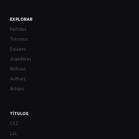
EXPLORAR
Partidas
Torneios
Equipes
Jogadores
Notícias
Authors
Artigos
TÍTULOS
CS2
LoL