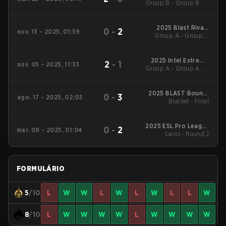
Group B - Group B LB
Spring Rotterdam
Final
2025 Blast Rivals
0
-
2
nov. 13 - 2025, 01:59
Group A - Group A
Season 2
Losers' Match
2025 Intel Extreme
2
-
1
nov. 05 - 2025, 11:33
Group A - Group A LB
Masters Chengdu
Final
2025 BLAST Bounty
0
-
3
ago. 17 - 2025, 02:03
Bracket - Final
Fall
2025 ESL Pro League
0
-
2
mar. 09 - 2025, 01:04
Swiss - Round 2
Season 21
FORMULÁRIO
5
/10
L
W
W
L
W
L
W
L
L
W
8
/10
L
W
W
W
W
L
W
W
W
W