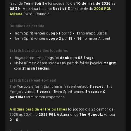
favor de
Team Spirit
e foi jogada no dia
10 de mai. de 2026
às
08:39
. A partida foi uma
Best of 3
e faz parte do
2026 PGL
Astana
Swiss - Round 2.
Detalhes da partida
Team Spirit venceu o
Jogo 1
por
13 - 11
no mapa Dust II
Team Spirit venceu o
Jogo 2
por
19 - 16
no mapa Ancient
Estatísticas chave dos jogadores
Jogador com mais frags foi
donk
com
65 frags
.
Maior número de assistências na partida foi do jogador
magixx
com
21 assistências
.
Estatísticas Head-to-head
The Mongolz e Team Spirit haviam se enfrentado
8 vezes
. The
Mongolz venceu
3 vezes
, Team Spirit venceu
5 vezes
e
0
partidas
terminaram empatadas.
A última partida entre os times
foi jogada dia 23 de mar. de
2026 às 20:41 no
2026 PGL Astana
onde
The Mongolz
venceu
2 - 0
.