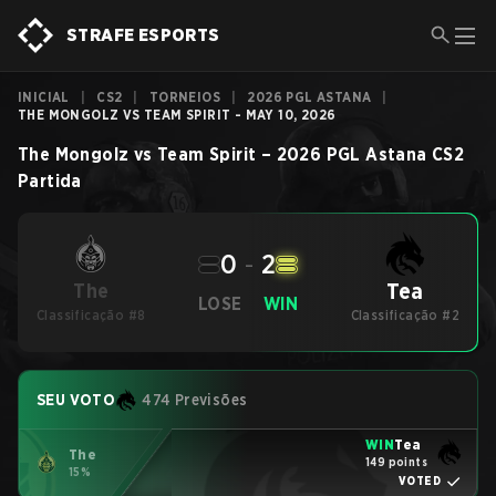
STRAFE ESPORTS
INICIAL
|
CS2
|
TORNEIOS
|
2026 PGL ASTANA
|
THE MONGOLZ VS TEAM SPIRIT - MAY 10, 2026
The Mongolz
vs
Team Spirit
–
2026 PGL Astana
CS2
Partida
0
-
2
Tea
The
LOSE
WIN
Classificação #8
Classificação #2
SEU VOTO
474 Previsões
WIN
Tea
The
149 points
15%
VOTED