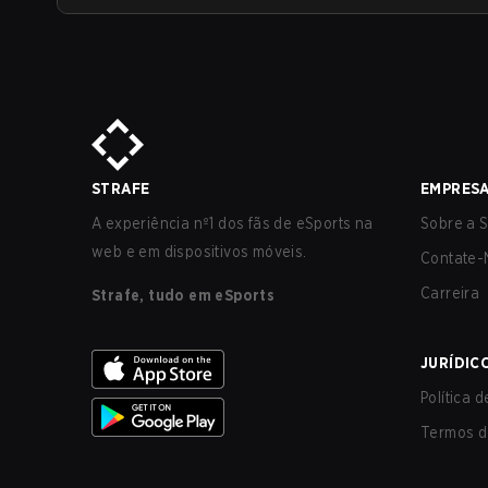
STRAFE
EMPRES
A experiência nº1 dos fãs de eSports na
Sobre a S
web e em dispositivos móveis.
Contate-
Carreira
Strafe, tudo em eSports
JURÍDIC
Política 
Termos d