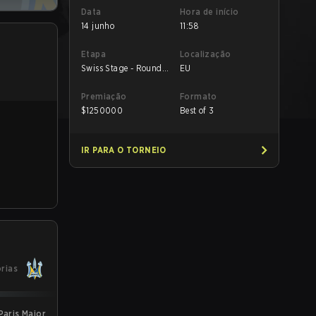
Data
Hora de início
14 junho
11:58
Etapa
Localização
Swiss Stage - Round
EU
Robin
Premiação
Formato
$
1250000
Best of 3
IR PARA O TORNEIO
órias
Paris Major