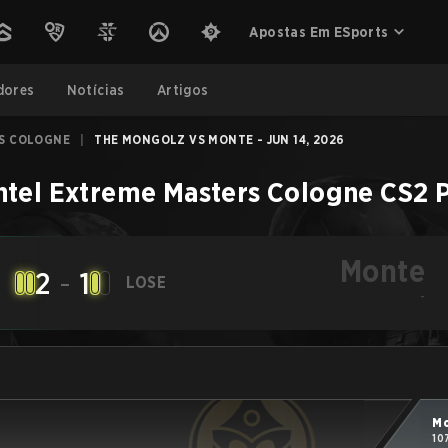
Apostas Em ESports
dores
Notícias
Artigos
RS COLOGNE
|
THE MONGOLZ VS MONTE - JUN 14, 2026
ntel Extreme Masters Cologne
CS2
Monte
2
-
1
LOSE
-
M
10