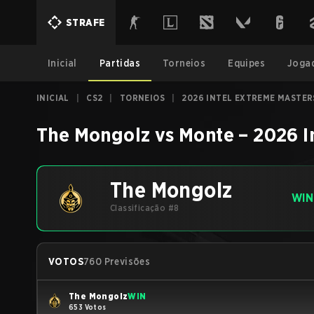
STRAFE
Inicial
Partidas
Torneios
Equipes
Joga
INICIAL
|
CS2
|
TORNEIOS
|
2026 INTEL EXTREME MASTE
The Mongolz
vs
Monte
–
2026 I
The Mongolz
WIN
Classificação #8
VOTOS
760 Previsões
The Mongolz
WIN
653 Votos