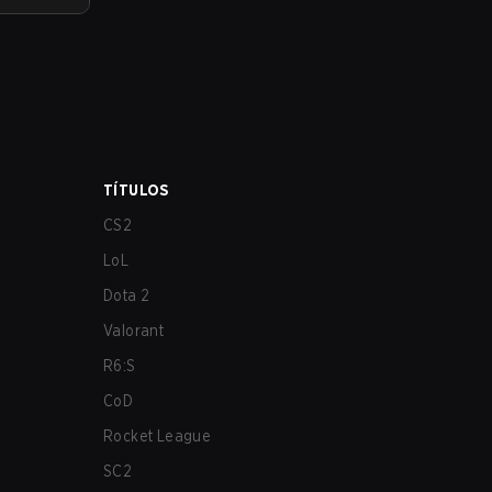
TÍTULOS
CS2
LoL
Dota 2
Valorant
R6:S
CoD
Rocket League
SC2