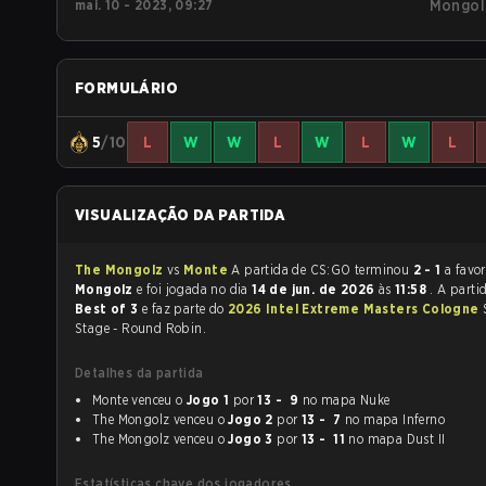
mai. 10 - 2023, 09:27
Mongol
FORMULÁRIO
5
/10
L
W
W
L
W
L
W
L
VISUALIZAÇÃO DA PARTIDA
The Mongolz
vs
Monte
A partida de CS:GO terminou
2 - 1
a favo
Mongolz
e foi jogada no dia
14 de jun. de 2026
às
11:58
. A parti
Best of 3
e faz parte do
2026 Intel Extreme Masters Cologne
Stage - Round Robin.
Detalhes da partida
Monte venceu o
Jogo 1
por
13 - 9
no mapa Nuke
The Mongolz venceu o
Jogo 2
por
13 - 7
no mapa Inferno
The Mongolz venceu o
Jogo 3
por
13 - 11
no mapa Dust II
Estatísticas chave dos jogadores