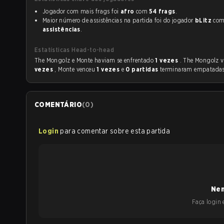
Jogador com mais frags foi
afro
com
54 frags
.
Maior número de assistências na partida foi do jogador
bLitz
co
assistências
.
Estatísticas Head-to-head
The Mongolz e Monte haviam se enfrentado
1 vezes
. The Mongolz 
vezes
, Monte venceu
1 vezes
e
0 partidas
terminaram empatadas
COMENTÁRIO
(
0
)
Login
para comentar sobre esta partida
Nen
Faça login e