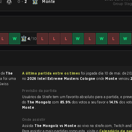
z
0
-
2
Monte
Group Stag
L
W
4
/10
L
L
L
W
L
W
L
W
r de
The
A última partida entre os times
foi jogada dia 10 de mai. de 2023 às 09:27
da foi uma
no
2026 Intel Extreme Masters Cologne
onde
Monte
venceu
Swiss
Previsão da partida
Usuários da Strafe tem um favorito absoluto para a partida, e preveem a vitória
do
The Mongolz
com
85.9%
dos votos a seu favor e
14.1%
dos vot
Monte
.
Onde assistir
Assista
The Mongolz vs Monte
ao vivo na strafe.com, Twitch an
Para assistir a mais partidas como esta, visite o
Calendário de pa