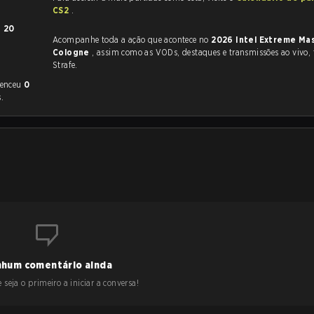
CS2
.
m
20
Acompanhe toda a ação que acontece no
2026 Intel Extreme Ma
Cologne
, assim como as VODs, destaques e transmissões ao vivo, tudo na
Strafe.
venceu
0
.
hum comentário ainda
 seja o primeiro a iniciar a conversa!