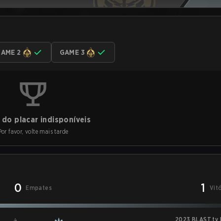
AME 2
GAME 3
do placar indisponíveis
Por favor, volte mais tarde
0
1
Empates
Vit
2023 BLAST.tv 