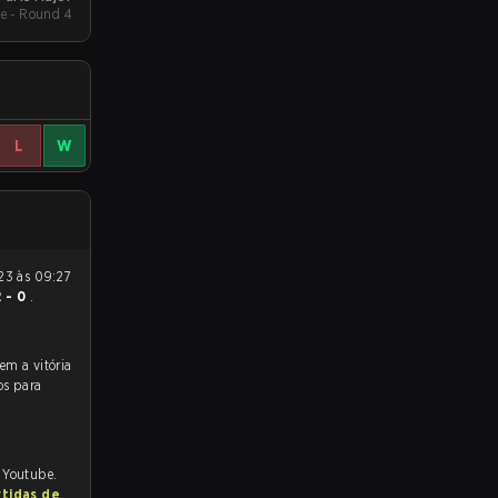
e - Round 4
L
W
2 - 0
.
os para
d Youtube.
rtidas de