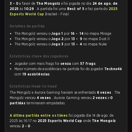
3 - 0
a favor de
The Mongolz
e foi jogada no dia
24 de ago. de
2025
às
10:29
. A partida foi uma
Best of 5
e faz parte do
2025
Esports World Cup
Bracket - Final.
Detalhes da partida
The Mongolz venceu o
Jogo 1
por
16 - 14
no mapa Mirage
The Mongolz venceu o
Jogo 2
por
13 - 9
no mapa Dust II
The Mongolz venceu o
Jogo 3
por
13 - 4
no mapa Nuke
Estatísticas chave dos jogadores
Jogador com mais frags foi
senzu
com
57 frags
.
Maior número de assistências na partida foi do jogador
Techno4k
com
19 assistências
.
Estatísticas Head-to-head
The Mongolz e Aurora Gaming haviam se enfrentado
6 vezes
. The
Mongolz venceu
4 vezes
, Aurora Gaming venceu
2 vezes
e
0
partidas
terminaram empatadas.
A última partida entre os times
foi jogada dia 14 de ago. de
2025 às 16:17 no
2025 Esports World Cup
onde
The Mongolz
venceu
2 - 0
.