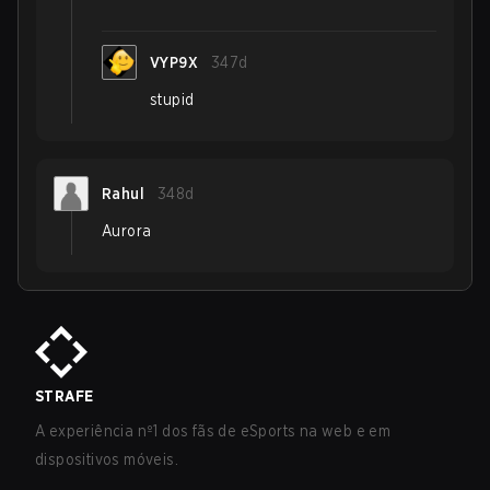
VYP9X
347d
stupid
Rahul
348d
Aurora
STRAFE
A experiência nº1 dos fãs de eSports na web e em
dispositivos móveis.