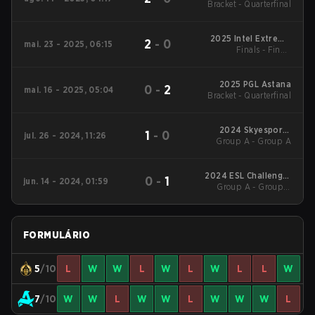
Bracket - Quarterfinal
Fall
2025 Intel Extreme
2
-
0
mai. 23 - 2025, 06:15
Masters Dallas
Finals - Finals
Quarterfinal
2025 PGL Astana
0
-
2
mai. 16 - 2025, 05:04
Bracket - Quarterfinal
2024 Skyesports
1
-
0
jul. 26 - 2024, 11:26
Group A - Group A
Championship
2024 ESL Challenger
0
-
1
jun. 14 - 2024, 01:59
Group A - Group A
at DreamHack
Winners' Match
Jönköping
FORMULÁRIO
5
/10
L
W
W
L
W
L
W
L
L
W
7
/10
W
W
L
W
W
L
W
W
W
L