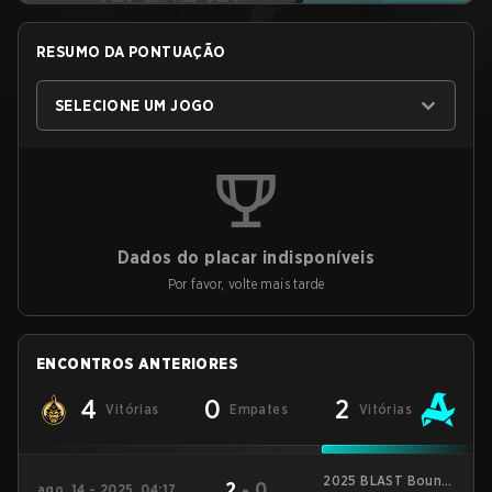
RESUMO DA PONTUAÇÃO
SELECIONE UM JOGO
Dados do placar indisponíveis
Por favor, volte mais tarde
ENCONTROS ANTERIORES
4
0
2
Vitórias
Empates
Vitórias
2025 BLAST Bounty
2
-
0
ago. 14 - 2025, 04:17