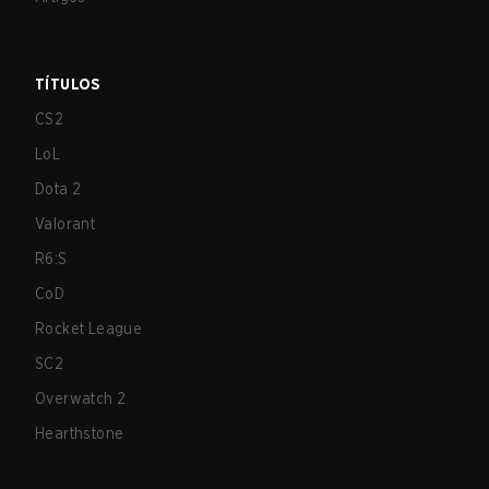
TÍTULOS
CS2
LoL
Dota 2
Valorant
R6:S
CoD
Rocket League
SC2
Overwatch 2
Hearthstone