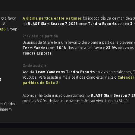
- 0
a favor
A última partida entre os times
foi jogada dia 29 de mar. de 2026 às 15:15
0
. A
no
BLAST Slam Season 7 2026
onde
Tundra Esports
venceu
3 
2026
Group
Previsão da partida
Usuários da Strafe tem um favorito claro
Team Yandex
com
76.1%
dos votos a seu favor e
23.9%
dos votos
Tundra Esports
.
Onde assistir
Assista
Team Yandex vs Tundra Esports
ao vivo na strafe.com, 
Youtube. Para assistir a mais partidas como esta, visite o
Calendár
3
partidas de Dota 2
.
Acompanhe toda a ação que acontece no
BLAST Slam Season 7 
como as VODs, destaques e transmissões ao vivo, tudo na Strafe.
am Yandex
inaram