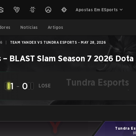
Apostas Em ESports
dores
Notícias
Artigos
26
|
TEAM YANDEX VS TUNDRA ESPORTS - MAY 28, 2026
s
–
BLAST Slam Season 7 2026
Dota
Tundra Esports
1
-
0
LOSE
-
Tundra Es
3