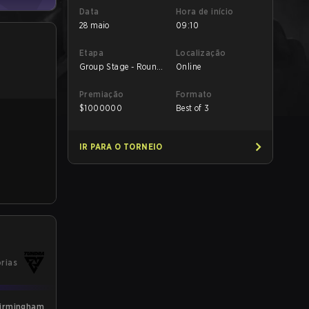
Data
Hora de início
28 maio
09:10
Etapa
Localização
Group Stage - Round
Online
1
Premiação
Formato
$
1000000
Best of 3
IR PARA O TORNEIO
órias
Birmingham