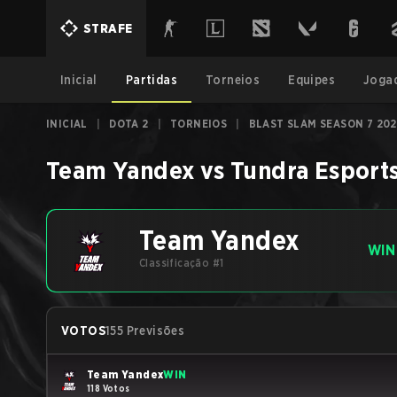
STRAFE
Inicial
Partidas
Torneios
Equipes
Joga
INICIAL
|
DOTA 2
|
TORNEIOS
|
BLAST SLAM SEASON 7 20
Team Yandex
vs
Tundra Esport
Team Yandex
WIN
Classificação #1
VOTOS
155 Previsões
Team Yandex
WIN
118 Votos