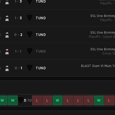
x
1
-
3
TUND
Playoffs -
ESL One Birmi
x
1
-
3
TUND
Playoffs -
ESL One Birmi
x
0
-
2
TUND
Playoffs - Upper B
ESL One Birmi
x
1
-
1
TUND
Group St
BLAST Slam VI Main 
x
0
-
1
TUND
W
W
3
/10
L
L
W
L
L
L
W
L