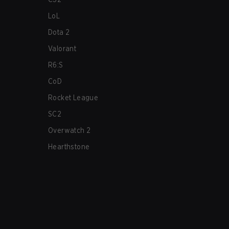
LoL
Dota 2
Valorant
R6:S
CoD
Rocket League
SC2
Overwatch 2
Hearthstone