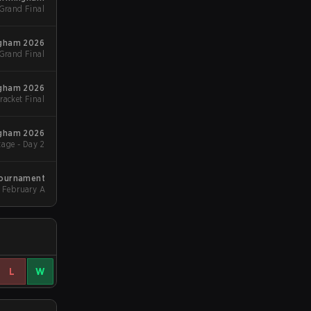
 Grand Final
ngham 2026
 Grand Final
ngham 2026
racket Final
ngham 2026
age - Day 2
Tournament
February A
L
W