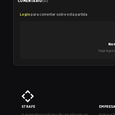
COMENTÁRIO
(
0
)
Login
para comentar sobre esta partida
Nen
Faça login e
STRAFE
EMPRES
A experiência nº1 dos fãs de eSports na
Sobre a S