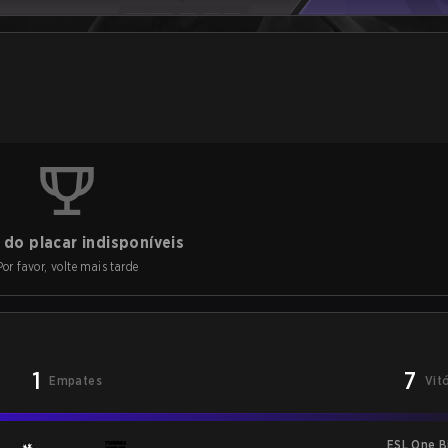
do placar indisponíveis
Por favor, volte mais tarde
1
7
Empates
Vit
ESL One 