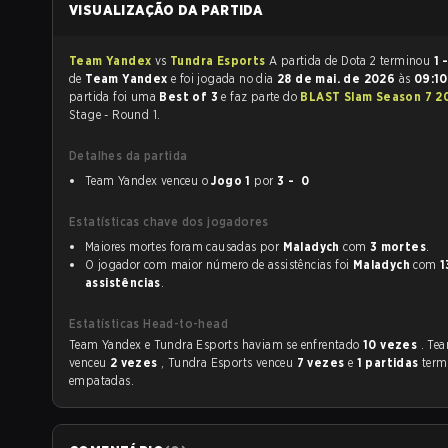
VISUALIZAÇÃO DA PARTIDA
Team Yandex
vs
Tundra Esports
A partida de Dota 2 terminou
1 
de
Team Yandex
e foi jogada no dia
28 de mai. de 2026
às
09:1
partida foi uma
Best of 3
e faz parte do
BLAST Slam Season 7 
Stage - Round 1.
Detalhes da partida
Team Yandex venceu o
Jogo 1
por
3 - 0
Estatísticas chave dos jogadores
Maiores mortes foram causadas por
Maladych
com
3 mortes
.
O jogador com maior número de assistências foi
Maladych
com
1
assistências
.
Estatísticas Head-to-head
Team Yandex e Tundra Esports haviam se enfrentado
10 vezes
. Te
venceu
2 vezes
, Tundra Esports venceu
7 vezes
e
1 partidas
term
empatadas.