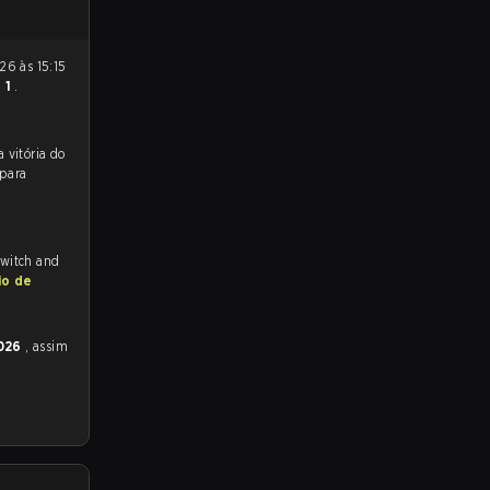
- 1
.
 para a partida, e preveem a vitória do
 para
Twitch and
io de
2026
, assim