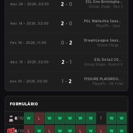
ESL One Birmingham
2
-
0
mar. 24 - 2026, 02:30
Group Stage - Day 3
2026
PGL Wallachia Season
2
-
0
mar. 14 - 2026, 02:00
7 Main Tournament
Playoffs - Upper
Bracket Final
DreamLeague Season
0
-
2
fev. 18 - 2026, 11:00
Group Stage 1 -
28
February 18
ESL Dota2 2025
2
-
1
dez. 15 - 2025, 02:30
Group Stage - Round 6
DreamLeague Season
27 Main Event
FISSURE PLAYGROUND
1
-
2
nov. 01 - 2025, 03:20
Playoffs - UB Final
2
FORMULÁRIO
8
/10
W
L
W
W
W
W
W
T
W
W
6
/10
L
W
L
W
W
L
W
L
W
W