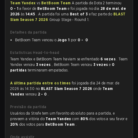
Team Yandex
vs
BetBoom Team
A partida de Dota 2 terminou
0 - 1
a favor de
BetBoom Team
e foi jogada no dia
28 de mai. de
2026
às
14:45
. A partida foi uma
Best of 3
e faz parte do
BLAST
Slam Season 7 2026
Group Stage - Round 1.
Detalhes da partida
BetBoom Team venceu o
Jogo 1
por
0 - 0
Estatísticas Head-to-head
Team Yandex e BetBoom Team haviam se enfrentado
6 vezes
. Team
Yandex venceu
3 vezes
, BetBoom Team venceu
3 vezes
e
0
partidas
terminaram empatadas.
A última partida entre os times
foi jogada dia 24 de mar. de
2026 às 14:30 no
BLAST Slam Season 7 2026
onde
Team
Yandex
venceu
2 - 0
.
Previsão da partida
Usuários da Strafe tem um favorito absoluto para a partida, e
preveem a vitória do
Team Yandex
com
80%
dos votos a seu favor e
20%
dos votos para
BetBoom Team
.
Onde assistir