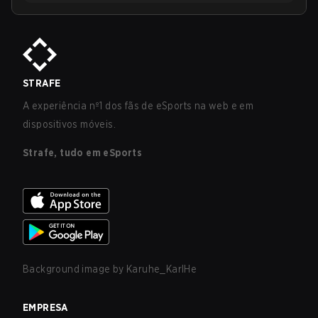
STRAFE
A experiência nº1 dos fãs de eSports na web e em
dispositivos móveis.
Strafe, tudo em eSports
Background image by
Karuhe_KarlHe
EMPRESA