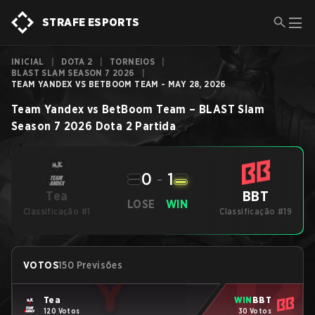
STRAFE ESPORTS
INICIAL
|
DOTA 2
|
TORNEIOS
|
BLAST SLAM SEASON 7 2026
|
TEAM YANDEX VS BETBOOM TEAM - MAY 28, 2026
Team Yandex
vs
BetBoom Team
–
BLAST Slam
Season 7 2026
Dota 2
Partida
0
-
1
BBT
Tea
LOSE
WIN
Classificação #1
Classificação #19
VOTOS
150 Previsões
Tea
WIN
BBT
120 Votos
30 Votos