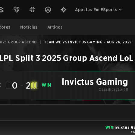
Apostas Em ESports
dores
Notícias
Artigos
 2025 GROUP ASCEND
|
TEAM WE VS INVICTUS GAMING - AUG 26, 2025
LPL Split 3 2025 Group Ascend
LoL
Invictus Gaming
0
-
2
E
WIN
Classificação #8
WIN
Invictus G
31