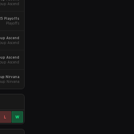
oup Ascend
25 Playoffs
Playoffs
roup Ascend
oup Ascend
roup Ascend
oup Ascend
up Nirvana
oup Nirvana
L
W