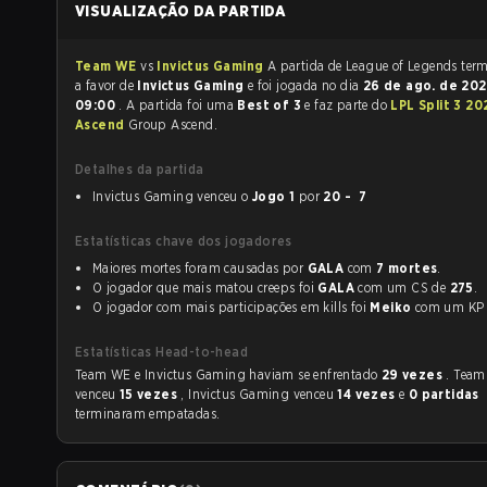
VISUALIZAÇÃO DA PARTIDA
Team WE
vs
Invictus Gaming
A partida de Leag
a favor de
Invictus Gaming
e foi jogada no dia
26 de ago. de 20
09:00
. A partida foi uma
Best of 3
e faz parte do
LPL Split 3 2
Ascend
Group Ascend.
Detalhes da partida
Invictus Gaming venceu o
Jogo 1
por
20 - 7
Estatísticas chave dos jogadores
Maiores mortes foram causadas por
GALA
com
7 mortes
.
O jogador que mais matou creeps foi
GALA
com um CS de
275
.
O jogador com mais participações em kills foi
Meiko
com um K
Estatísticas Head-to-head
Team WE e Invictus Gaming haviam se enfrentado
29 vezes
. Tea
venceu
15 vezes
, Invictus Gaming venceu
14 vezes
e
0 partidas
terminaram empatadas.