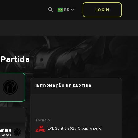
BR
LOGIN
Partida
INFORMAÇÃO DE PARTIDA
Torneio
LPL Split 3 2025 Group Ascend
aming
7 Votos