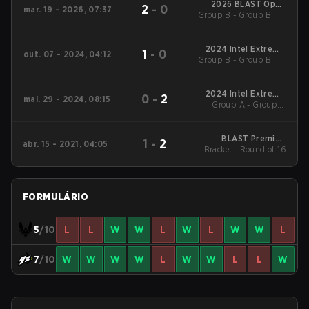
2026 BLAST Open
2
-
0
mar. 19 - 2026, 07:37
Group B - Group B UB
Spring Rotterdam
Quarterfinal
2024 Intel Extreme
1
-
0
out. 07 - 2024, 04:12
Group B - Group B UB
Masters Rio
Quarterfinal
2024 Intel Extreme
0
-
2
mai. 29 - 2024, 08:15
Group A - Group A
Masters Dallas
Winners' Match
BLAST Premier:
1
-
2
abr. 15 - 2021, 04:05
Bracket - Round of 16
Spring Showdown
2021 Main Event
FORMULÁRIO
5
/10
L
L
W
W
L
W
L
W
W
L
7
/10
W
W
W
W
L
W
W
L
L
W