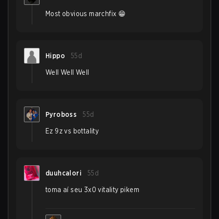
Most obvious marchfix 😁
Hippo
55d
Well Well Well
Pyroboss
55d
Ez 9z vs bottality
duuhcalori
55d
toma aí seu 3x0 vitality pikem