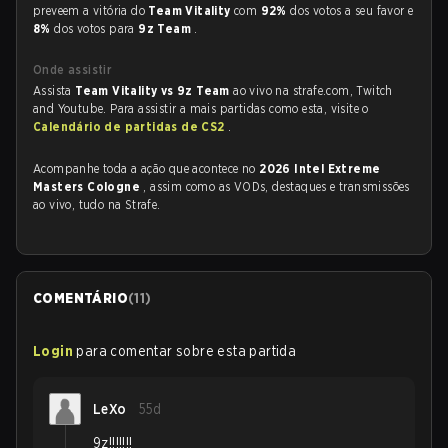
preveem a vitória do
Team Vitality
com
92%
dos votos a seu favor e
8%
dos votos para
9z Team
.
Onde assistir
Assista
Team Vitality vs 9z Team
ao vivo na strafe.com, Twitch
and Youtube. Para assistir a mais partidas como esta, visite o
Calendário de partidas de CS2
.
Acompanhe toda a ação que acontece no
2026 Intel Extreme
Masters Cologne
, assim como as VODs, destaques e transmissões
ao vivo, tudo na Strafe.
COMENTÁRIO
(
11
)
Login
para comentar sobre esta partida
LeXo
55d
9z!!!!!!!