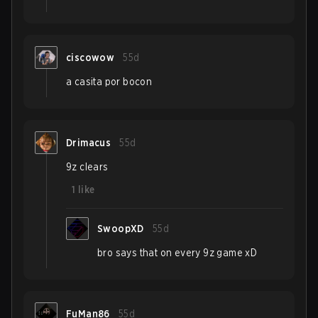
ciscowow
55d
a casita por bocon
Drimacus
55d
9z clears
1
like
SwoopXD
55d
bro says that on every 9z game xD
FuMan86
55d