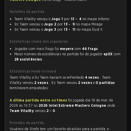
Detalhes da partida
Team Vitality venceu o
Jogo 1
por
13 - 4
no mapa Inferno
9z Team venceu o
Jogo 2
por
13 - 9
no mapa Mirage
9z Team venceu o
Jogo 3
por
13 - 11
no mapa Dust II
Estatísticas chave dos jogadores
Jogador com mais frags foi
meyern
com
46 frags
.
Maior número de assistências na partida foi do jogador
apEX
com
28 assistências
.
Estatísticas Head-to-head
Team Vitality e 9z Team haviam se enfrentado
4 vezes
. Team
Vitality venceu
2 vezes
, 9z Team venceu
2 vezes
e
0 partidas
terminaram empatadas.
A última partida entre os times
foi jogada dia 19 de mar. de
2026 às 19:37 no
2026 Intel Extreme Masters Cologne
onde
Team Vitality
venceu
2 - 0
.
Previsão da partida
Usuários da Strafe tem um favorito absoluto para a partida, e