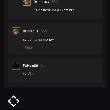
Drimacus
55d
9z easiest 3:0 pickem bro
Drimacus
55d
Ez points ez money
1
like
FuMan86
55d
ez Vita