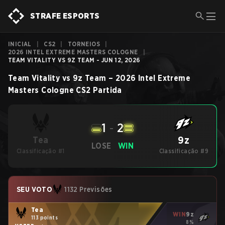
STRAFE ESPORTS
INICIAL
|
CS2
|
TORNEIOS
|
2026 INTEL EXTREME MASTERS COLOGNE
|
TEAM VITALITY VS 9Z TEAM - JUN 12, 2026
Team Vitality
vs
9z Team
–
2026 Intel Extreme
Masters Cologne
CS2
Partida
1
-
2
9z
Tea
LOSE
WIN
Classificação #1
Classificação #9
SEU VOTO
1132 Previsões
Tea
WIN
9z
113 points
8%