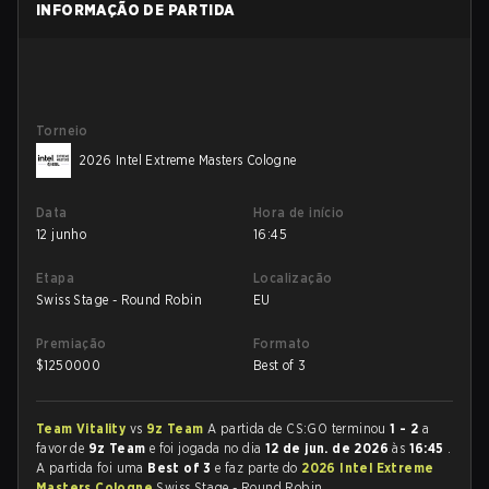
INFORMAÇÃO DE PARTIDA
Torneio
2026 Intel Extreme Masters Cologne
Data
Hora de início
12 junho
16:45
Etapa
Localização
Swiss Stage - Round Robin
EU
Premiação
Formato
$
1250000
Best of 3
Team Vitality
vs
9z Team
A partida de CS:GO terminou
1 - 2
a
favor de
9z Team
e foi jogada no dia
12 de jun. de 2026
às
16:45
.
A partida foi uma
Best of 3
e faz parte do
2026 Intel Extreme
Masters Cologne
Swiss Stage - Round Robin.